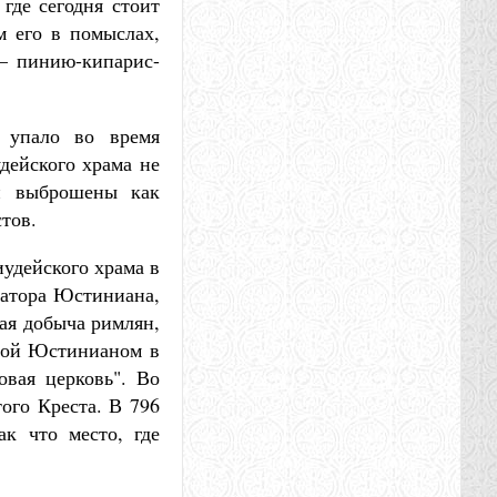
где сегодня стоит
м его в помыслах,
 – пинию-кипарис-
о упало во время
дейского храма не
ли выброшены как
тов.
иудейского храма в
ратора Юстиниана,
ная добыча римлян,
ной Юстинианом в
овая церковь". Во
ого Креста. В 796
ак что место, где