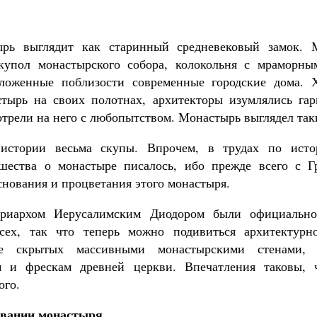
рь выглядит как старинный средневековый замок. 
упол монастырского собора, колокольня с мраморны
ложенные поблизости современные городские дома. 
тырь на своих полотнах, архитекторы изумлялись га
трели на него с любопытством. Монастырь выглядел та
истории весьма скупы. Впрочем, в трудах по исто
ашества о монастыре писалось, ибо прежде всего с Г
снования и процветания этого монастыря.
триархом Иерусалимским Диодором были официально
сех, так что теперь можно подивиться архитектурн
де скрытых массивными монастырскими стенами,
 и фрескам древней церкви. Впечатления таковы, 
ого.
овании монастыря