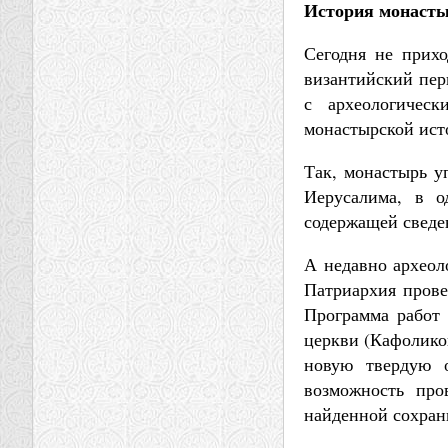
История монасты
Сегодня не прихо
византийский пер
с археологичес
монастырской ист
Так, монастырь у
Иерусалима, в о
содержащей сведен
А недавно археол
Патриархия прове
Программа работ
церкви (Кафолико
новую твердую 
возможность про
найденной сохран