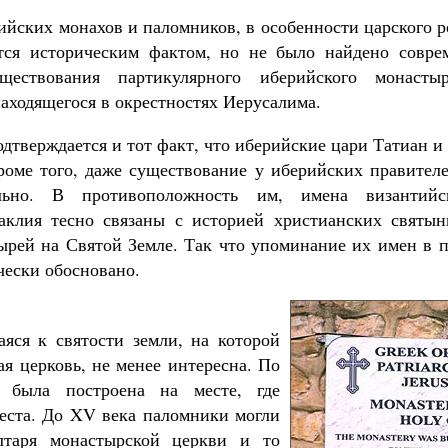
йских монахов и паломников, в особенности царского р
ется историческим фактом, но не было найдено совре
уществования партикулярного иберийского монасты
аходящегося в окрестностях Иерусалима.
одтверждается и тот факт, что иберийские цари Татиан 
оме того, даже существование у иберийских правител
льно. В противоположность им, имена византийс
клия тесно связаны с историей христианских святын
ырей на Святой Земле. Так что упоминание их имен в
чески обосновано.
аяся к святости земли, на которой
ая церковь, не менее интересна. По
ь была построена на месте, где
еста. До XV века паломники могли
лтаря монастырской церкви и то