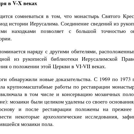
ря в V-X веках
дится сомневаться в том, что монастырь Святого Кре
иод истории Иерусалима. Соединение сведений из руко
кими находками позволяет с большой точностью оп
ории.
поминается наряду с другими обителями, расположенны
дной из рукописей библиотеки Иерусалимской Прав
ия о положении этой Церкви в VI-VII веках.
оги обнаружили новые доказательства. С 1969 по 1973 
ла крупномасштабные работы по реставрации монасты
 включала в том числе и консервацию мозаичных поло
не): мозаики были целиком удалены со своего основания
основу и после реставрации положены на прежнее 
вести некоторые археологические исследования, зафи
ившейся мозаики пола.