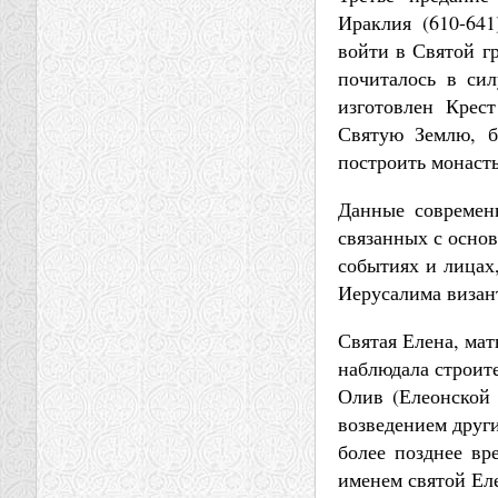
Ираклия (610-641
войти в Святой гр
почиталось в сил
изготовлен Крес
Святую Землю, б
построить монаст
Данные современн
связанных с основ
событиях и лицах
Иерусалима визан
Святая Елена, ма
наблюдала строите
Олив (Елеонской 
возведением други
более позднее вр
именем святой Ел