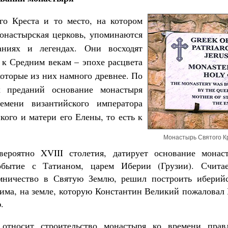
го Креста и то место, на котором
онастырская церковь, упоминаются
аниях и легендах. Они восходят
к Средним векам – эпохе расцвета
которые из них намного древнее. По
х преданий основание монастыря
емени византийского императора
кого и матери его Елены, то есть к
Монастырь Святого К
 вероятно XVIII столетия, датирует основание мона
обытие с Татианом, царем Иберии (Грузии). Считае
мничество в Святую Землю, решил построить иберий
лима, на земле, которую Константин Великий пожаловал
.
 относит строительство монастыря ко времени прав