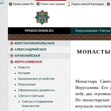
7
Православие.Ru
Поместные Церкви
Православный Календарь
авг
ПРАВОСЛАВИЕ.RU
Иерусалимская / Святые
КОНСТАНТИНОПОЛЬСКАЯ
МОНАСТЫР
АЛЕКСАНДРИЙСКАЯ
АНТИОХИЙСКАЯ
ИЕРУСАЛИМСКАЯ
Новости
История
Каноническое устройство
Монастырь Свято
Персоналии
Иерусалима. Его 
Официальные документы
небу два огромны
Святые и святыни
Но монастырские 
Святые и подвижники
впускали посетит
благочестия