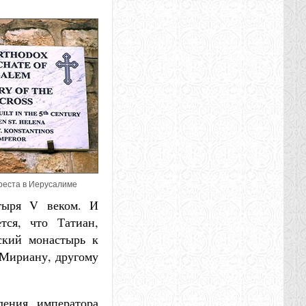
реста в Иерусалиме
стыря V веком. И
тся, что Татиан,
ский монастырь к
 Мириану, другому
ления императора