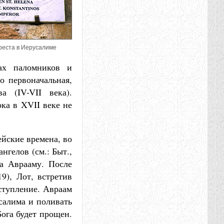
реста в Иерусалиме
ках паломников и
о первоначальная,
а (IV-VII века).
ка в XVII веке не
ейские времена, во
нгелов (см.: Быт.,
ха Аврааму. После
19), Лот, встретив
еступление. Авраам
усалима и поливать
Бога будет прощен.