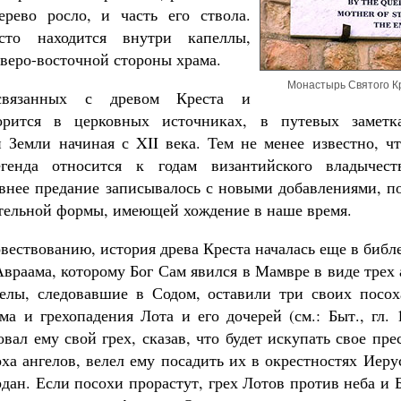
ерево росло, и часть его ствола.
сто находится внутри капеллы,
еверо-восточной стороны храма.
Монастырь Святого К
связанных с древом Креста и
орится в церковных источниках, в путевых замет
 Земли начиная с XII века. Тем не менее известно, чт
генда относится к годам византийского владычеств
внее предание записывалось с новыми добавлениями, по
тельной формы, имеющей хождение в наше время.
вествованию, история древа Креста началась еще в библ
враама, которому Бог Сам явился в Мамвре в виде трех а
нгелы, следовавшие в Содом, оставили три своих посо
а и грехопадения Лота и его дочерей (см.: Быт., гл. 
вал ему свой грех, сказав, что будет искупать свое пр
ха ангелов, велел ему посадить их в окрестностях Иер
дан. Если посохи прорастут, грех Лотов против неба и 