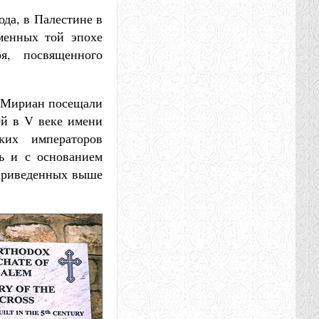
ода, в Палестине в
менных той эпохе
ря, посвященного
и Мириан посещали
ей в V веке имени
ких императоров
ь и с основанием
 приведенных выше