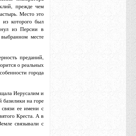
аклий, прежде чем
настырь. Место это
, из которого был
рнул из Персии в
 выбранном месте
ерность преданий,
ворится о реальных
собенности города
ещала Иерусалим и
й базилики на горе
 связи ее имени с
вятого Креста. А в
Земле связывали с