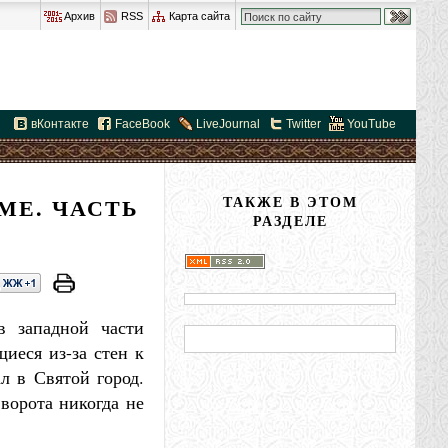
Архив
RSS
Карта сайта
вКонтакте
FaceBook
LiveJournal
Twitter
YouTube
МЕ. ЧАСТЬ
ТАКЖЕ В ЭТОМ
РАЗДЕЛЕ
в западной части
иеся из-за стен к
л в Святой город.
ворота никогда не