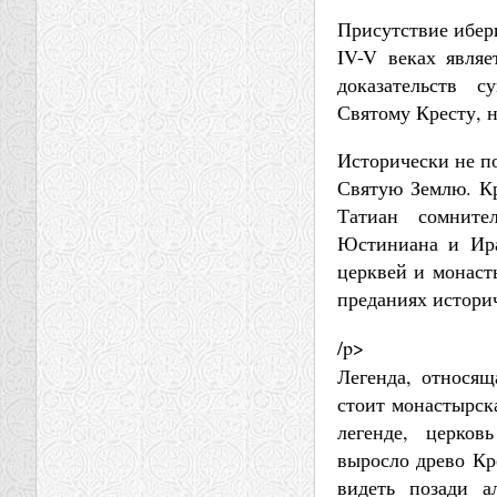
Присутствие ибери
IV-V веках явля
доказательств с
Святому Кресту, н
Исторически не п
Святую Землю. Кр
Татиан сомните
Юстиниана и Ира
церквей и монаст
преданиях истори
/p>
Легенда, относящ
стоит монастырск
легенде, церков
выросло древо Кр
видеть позади а