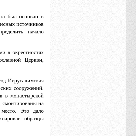
ста был основан в
писных источников
ределить начало
ми в окрестностях
ославной Церкви,
год Иерусалимская
рских сооружений.
в в монастырской
, смонтированы на
место. Это дало
ксировав образцы