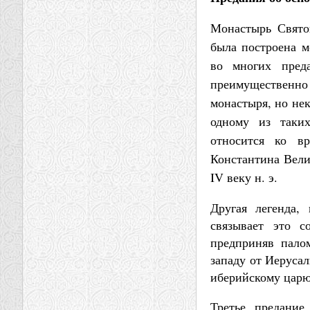
Монастырь Свято
была построена м
во многих пред
преимущественно 
монастыря, но не
одному из таки
относится ко вр
Константина Вели
IV веку н. э.
Другая легенда,
связывает это с
предприняв пало
западу от Иеруса
иберийскому царю
Третье предание