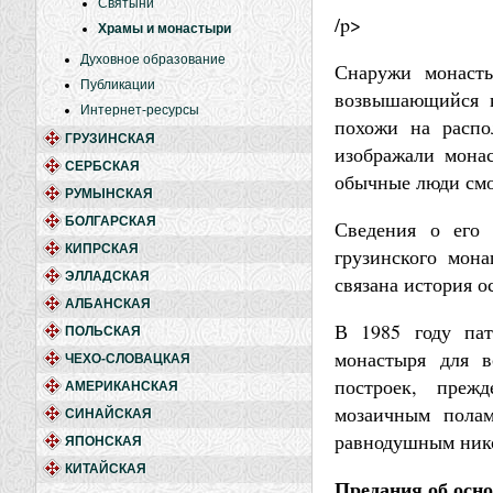
Святыни
/p>
Храмы и монастыри
Духовное образование
Снаружи монасты
Публикации
возвышающийся к
Интернет-ресурсы
похожи на распо
ГРУЗИНСКАЯ
изображали монас
СЕРБСКАЯ
обычные люди смо
РУМЫНСКАЯ
БОЛГАРСКАЯ
Сведения о его 
КИПРСКАЯ
грузинского мон
ЭЛЛАДСКАЯ
связана история о
АЛБАНСКАЯ
В 1985 году па
ПОЛЬСКАЯ
монастыря для в
ЧЕХО-СЛОВАЦКАЯ
построек, преж
АМЕРИКАНСКАЯ
мозаичным полам
СИНАЙСКАЯ
равнодушным ник
ЯПОНСКАЯ
КИТАЙСКАЯ
Предания об осн