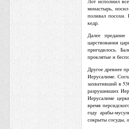
Лот исполнил все
монастырь, носил
поливал посохи. 
кедр.
Далее предание 
царствования цар
пригодилось. Ба
проклятые и беспо
Другое древнее пр
Иерусалиме. Согл
захвативший в 536
разрушивших Иер
Иерусалиме церкв
время персидског
году арабы-мусул
сокрыты сосуды, о