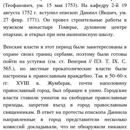
(Теофанович, ум. 15 мая 1753). На кафедру 2-й 19
августа 1752 г. вступил епископ Даниил (Якшич, ум.
27 февр. 1771). Он провел строительные работы в
мужском монастыре Гомирье, духовном центре
епархии, и открыл при нем иконописную школу.
Венские власти в этот период были заинтересованы в
охране своих границ сербами, поэтому были готовы
пойти на уступки (см. ст. Венгрия // ПЭ. Т. IX. С.
565.), но местные прокатолические власти были
настроены к православным враждебно. Так в 50–60-х
гг. XVIII в. Жумберак, почти наполовину
православный город, был обращен в унию. Городские
власти ставили униатов на свободные православные
приходы, запретив въезд в город православным
священникам. В ответ на протесты епископа Даниила
направленные в город представители несколько
комиссий докладывали, что не обнаружили никаких