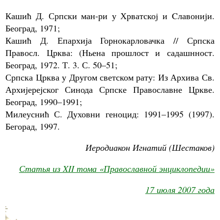
Кашић Д. Српски ман-ри у Хрватскоj и Cлавониjи.
Београд, 1971;
Кашић Д. Епархиjа Горнокарловачка // Српска
Правосл. Црква: (Ньена прошлост и садашнност.
Београд, 1972. Т. 3. С. 50–51;
Српска Црква у Другом светском рату: Из Архива Св.
Архиjереjског Синода Српске Православне Цркве.
Београд, 1990–1991;
Милеуснић С. Духовни геноцид: 1991–1995 (1997).
Бегорад, 1997.
Иеродиакон Игнатий (Шестаков)
Статья из XII тома «Православной энциклопедии»
17 июля 2007 года