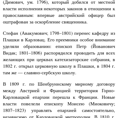
(Димович, ум. 1796), который добился от местной
власти исполнения некоторых законов в отношении к
православным: впервые австрийский офицер был
оштрафован за оскорбление священника.
Стефан (Авакумович; 1798–1801) перенес кафедру из
Плашки в Карловац. Его преемники особое внимание
уделяли образованию: епископ Петр (Йованович
Видак; 1801–1806) распорядился проводить для всех
желающих при церквах катехизаторские собрания, в
1802 г. открыл церковную школу в Плашки, в 1804 г.
там же — славяно-сербскую школу.
В 1809 г. по Шенбруннскому мирному договору
между Австрией и Францией территория Горно-
Карловацкой епархии перешла к Франции. Новые
власти повелели епископу Моисею (Миоковичу;
1807–1823) управлять епархией самостоятельно,
независимо от Карловацкой митрополии. В 1810 г.