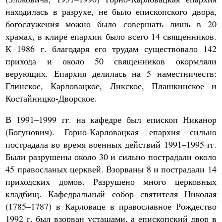
находилась в разрухе, не было епископского двора,
богослужения можно было совершать лишь в 20
храмах, в клире епархии было всего 14 священников.
К 1986 г. благодаря его трудам существовало 142
прихода и около 50 священников окормляли
верующих. Епархия делилась на 5 наместничеств:
Глинское, Карловацкое, Ликское, Плашкинское и
Костайницко-Дворское.
В 1991–1999 гг. на кафедре был епископ Никанор
(Богунович). Горно-Карловацкая епархия сильно
пострадала во время военных действий 1991–1995 гг.
Были разрушены около 30 и сильно пострадали около
45 правосланых церквей. Взорваны 8 и пострадали 14
приходских домов. Разрушено много церковных
кладбищ. Кафедральный собор святителя Николая
(1785–1787) в Карловаце в православное Рождество
1992 г. был взорван усташами, а епископский двор в