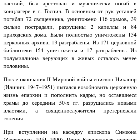
паствой, был арестован и мученически погиб в
концлагере в г. Госпич. В основном от рук усташей
погибли 72 священника, уничтожено 116 храмов, 39
сильно пострадали, разрушены 2 капеллы и 84
приходских дома. Были полностью уничтожены 154
церковных архива, 13 разграблены. Из 171 церковной
библиотеки 154 уничтожены и 17 разграблены. Из
полумиллиона верующих в живых осталось менее
половины.
После окончания II Мировой войны епископ Никанор
(Иличич; 1947–1951) пытался возобновить церковную
жизнь епархии и пополнить кадры, но оставшиеся
храмы до середины 50-х гг. разрушались новыми
властями, а священнослужители претерпевали
гонения.
При вступлении на кафедру епископа Симеона
(Злоковича; 1951–1990) Горно-Карловацкая епархия