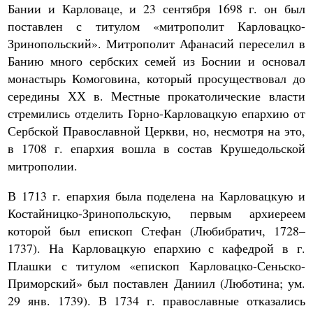
Бании и Карловаце, и 23 сентября 1698 г. он был
поставлен с титулом «митрополит Карловацко-
Зринопольский». Митрополит Афанасий переселил в
Банию много сербских семей из Боснии и основал
монастырь Комоговина, который просуществовал до
середины ХХ в. Местные прокатолические власти
стремились отделить Горно-Карловацкую епархию от
Сербской Православной Церкви, но, несмотря на это,
в 1708 г. епархия вошла в состав Крушедольской
митрополии.
В 1713 г. епархия была поделена на Карловацкую и
Костайницко-Зринопольскую, первым архиереем
которой был епископ Стефан (Любибратич, 1728–
1737). На Карловацкую епархию с кафедрой в г.
Плашки с титулом «епископ Карловацко-Сеньско-
Приморский» был поставлен Даниил (Люботина; ум.
29 янв. 1739). В 1734 г. православные отказались