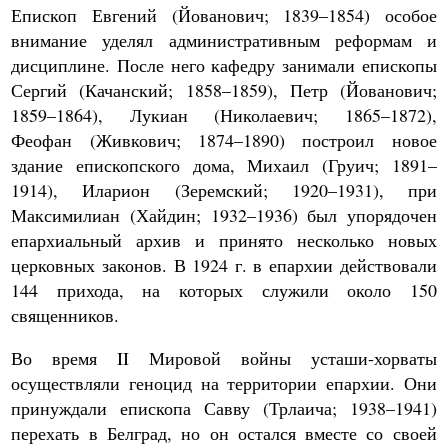
Епископ Евгений (Йованович; 1839–1854) особое
внимание уделял административным реформам и
дисциплине. После него кафедру занимали епископы
Сергий (Качанский; 1858–1859), Петр (Йованович;
1859–1864), Лукиан (Николаевич; 1865–1872),
Феофан (Живкович; 1874–1890) построил новое
здание епископского дома, Михаил (Груич; 1891–
1914), Иларион (Зеремский; 1920–1931), при
Максимилиан (Хайдин; 1932–1936) был упорядочен
епархиальный архив и принято несколько новых
церковных законов. В 1924 г. в епархии действовали
144 прихода, на которых служили около 150
священников.
Во время II Мировой войны усташи-хорваты
осуществляли геноцид на территории епархии. Они
принуждали епископа Савву (Трлаича; 1938–1941)
перехать в Белград, но он остался вместе со своей