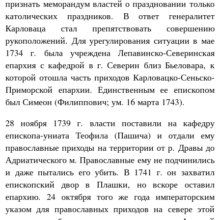
признать меморандум властей о праздновании только
католических праздников. В ответ генералитет
Карловаца стал препятствовать совершению
рукоположений. Для урегулирования ситуации в мае
1734 г. была учреждена Лепавинско-Северинская
епархия с кафедрой в г. Северин близ Бьеловара, к
которой отошла часть приходов Карловацко-Сеньско-
Приморской епархии. Единственным ее епископом
был Симеон (Филиппович; ум. 16 марта 1743).
28 ноября 1739 г. власти поставили на кафедру
епископа-униата Теофила (Пашича) и отдали ему
православные приходы на территории от р. Дравы до
Адриатического м. Православные ему не подчинились
и даже пытались его убить. В 1741 г. он захватил
епископский двор в Плашки, но вскоре оставил
епархию. 24 октября того же года императорским
указом для православных приходов на севере этой