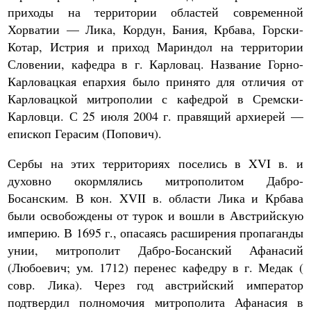
приходы на территории областей современной
Хорватии — Лика, Кордун, Бания, Крбава, Горски-
Котар, Истрия и приход Мариндол на территории
Словении, кафедра в г. Карловац. Название Горно-
Карловацкая епархия было принято для отличия от
Карловацкой митрополии с кафедрой в Сремски-
Карловци. С 25 июля 2004 г. правящий архиерей —
епископ Герасим (Попович).
Сербы на этих территориях поселись в XVI в. и
духовно окормлялись митрополитом Дабро-
Босанским. В кон. XVII в. области Лика и Крбава
были освобождены от турок и вошли в Австрийскую
империю. В 1695 г., опасаясь расширения пропаганды
унии, митрополит Дабро-Босанский Афанасий
(Любоевич; ум. 1712) перенес кафедру в г. Медак (
совр. Лика). Через год австрийский император
подтвердил полномочия митрополита Афанасия в