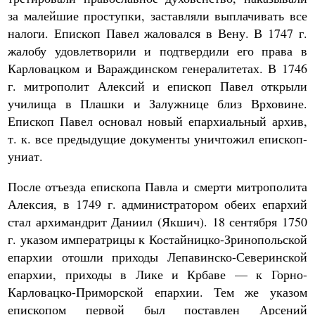
за малейшие проступки, заставляли выплачивать все
налоги. Епископ Павел жаловался в Вену. В 1747 г.
жалобу удовлетворили и подтвердили его права в
Карловацком и Вараждинском генералитетах. В 1746
г. митрополит Алексий и епископ Павел открыли
училища в Плашки и Залужнице близ Врховине.
Епископ Павел основал новый епархиальный архив,
т. к. все предыдущие документы уничтожил епископ-
униат.
После отъезда епископа Павла и смерти митрополита
Алексия, в 1749 г. администратором обеих епархий
стал архимандрит Даниил (Якшич). 18 сентября 1750
г. указом императрицы к Костайницко-Зринопольской
епархии отошли приходы Лепавинско-Северинской
епархии, приходы в Лике и Крбаве — к Горно-
Карловацко-Приморской епархии. Тем же указом
епископом первой был поставлен Арсений