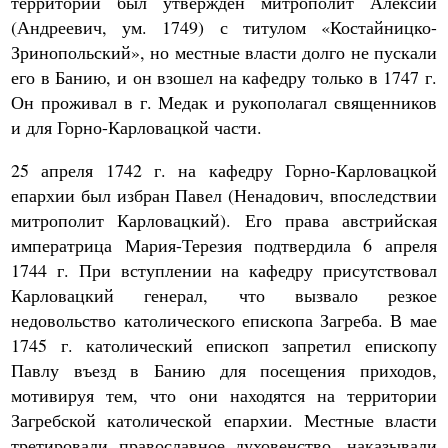
территории был утвержден митрополит Алексий
(Андреевич, ум. 1749) с титулом «Костайницко-
Зринопольский», но местные власти долго не пускали
его в Банию, и он взошел на кафедру только в 1747 г.
Он проживал в г. Медак и рукополагал священников
и для Горно-Карловацкой части.
25 апреля 1742 г. на кафедру Горно-Карловацкой
епархии был избран Павел (Ненадович, впоследствии
митрополит Карловацкий). Его права австрийская
императрица Мария-Терезия подтвердила 6 апреля
1744 г. При вступлении на кафедру присутствовал
Карловацкий генерал, что вызвало резкое
недовольство католического епископа Загреба. В мае
1745 г. католический епископ запретил епископу
Павлу въезд в Банию для посещения приходов,
мотивируя тем, что они находятся на территории
Загребской католической епархии. Местные власти
третировали православное духовенство, наказывали