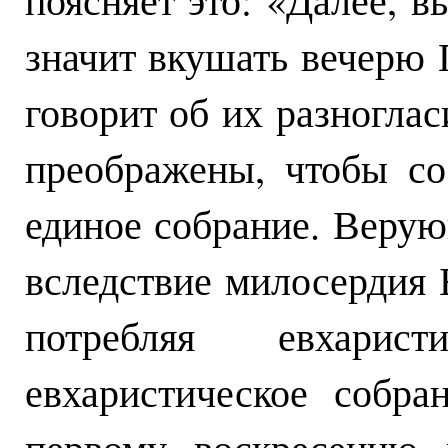
значит вкушать вечерю Г
говорит об их разногла
преображены, чтобы со
единое собрание. Веру
вследствие милосердия Б
потребляя евхарис
евхаристическое собра
первому воскресению 