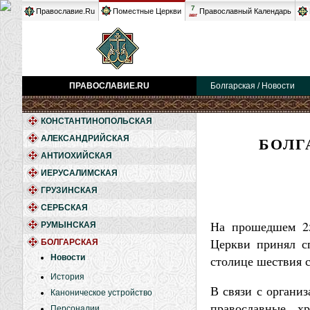
7
Православие.Ru
Поместные Церкви
Православный Календарь
авг
ПРАВОСЛАВИЕ.RU
Болгарская / Новости
КОНСТАНТИНОПОЛЬСКАЯ
БОЛГ
АЛЕКСАНДРИЙСКАЯ
АНТИОХИЙСКАЯ
ИЕРУСАЛИМСКАЯ
ГРУЗИНСКАЯ
СЕРБСКАЯ
На прошедшем 25
РУМЫНСКАЯ
Церкви принял сп
БОЛГАРСКАЯ
Новости
столице шествия 
История
В связи с органи
Каноническое устройство
православные х
Персоналии