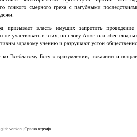
го тяжкого смерного греха с пагубными последствия
одежи.
 призывает власть имущих запретить проведение 
н не участвовать в этих, по слову Апостола «бесплодны
ротивны здравому учению и разрушают устои общественн
 ко Всеблагому Богу о вразумлении, покаянии и испр
glish version
|
Српска верзиjа