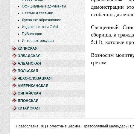
демонстрации это
Официальные документы
особенно для мол
Святые и святыни
Духовное образование
Священный Синод
Издательства и СМИ
сборища, а гражда
Публикации
5:11), которые п
Интернет-ресурсы
КИПРСКАЯ
Возносим молитву
ЭЛЛАДСКАЯ
грехом.
АЛБАНСКАЯ
ПОЛЬСКАЯ
ЧЕХО-СЛОВАЦКАЯ
АМЕРИКАНСКАЯ
СИНАЙСКАЯ
ЯПОНСКАЯ
КИТАЙСКАЯ
Православие.Ru
|
Поместные Церкви
|
Православный Календарь
|
En