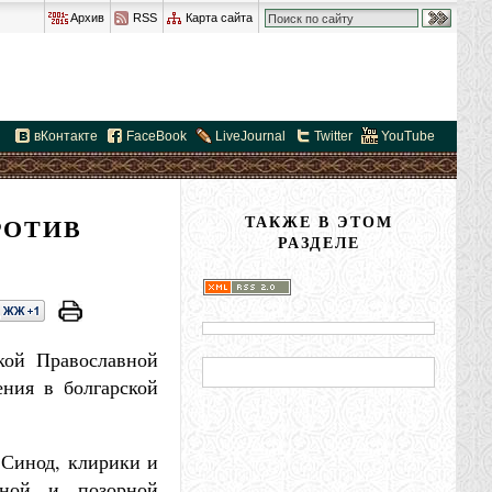
Архив
RSS
Карта сайта
вКонтакте
FaceBook
LiveJournal
Twitter
YouTube
РОТИВ
ТАКЖЕ В ЭТОМ
РАЗДЕЛЕ
кой Православной
ения в болгарской
 Синод, клирики и
дной и позорной