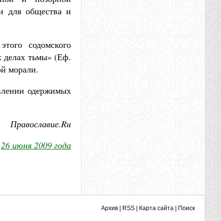
ми для общества и
этого содомского
х делах тьмы» (Еф.
ой морали.
авлении одержимых
Православие.Ru
26 июня 2009 года
Архив
|
RSS
|
Карта сайта
|
Поиск