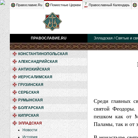
7
Православие.Ru
Поместные Церкви
Православный Календарь
авг
ПРАВОСЛАВИЕ.RU
Элладская / Святые и св
КОНСТАНТИНОПОЛЬСКАЯ
АЛЕКСАНДРИЙСКАЯ
АНТИОХИЙСКАЯ
ИЕРУСАЛИМСКАЯ
ГРУЗИНСКАЯ
СЕРБСКАЯ
Среди главных с
РУМЫНСКАЯ
святой Феодоры. 
БОЛГАРСКАЯ
пешком как от М
КИПРСКАЯ
Паламы, так и от
ЭЛЛАДСКАЯ
Новости
В монастыре свят
История