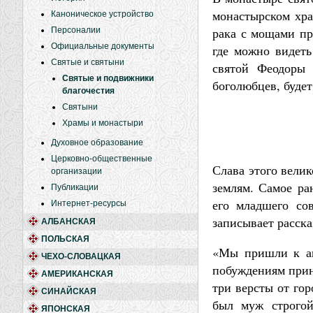
монастырском хра
Каноническое устройство
рака с мощами пр
Персоналии
Официальные документы
где можно видеть
Святые и святыни
святой Феодоры
Святые и подвижники
боголюбцев, будет
благочестия
Святыни
Храмы и монастыри
Духовное образование
Церковно-общественные
Слава этого вели
организации
землям. Самое ра
Публикации
его младшего со
Интернет-ресурсы
записывает расска
АЛБАНСКАЯ
ПОЛЬСКАЯ
«Мы пришли к ав
ЧЕХО-СЛОВАЦКАЯ
побуждениям приня
АМЕРИКАНСКАЯ
три версты от го
СИНАЙСКАЯ
был муж строгой
ЯПОНСКАЯ