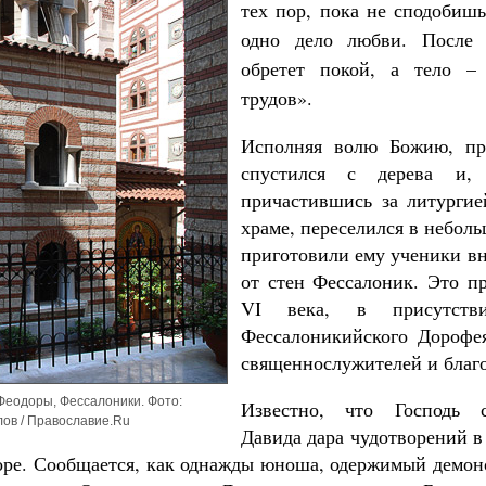
тех пор, пока не сподобиш
одно дело любви. После 
обретет покой, а тело –
трудов».
Исполняя волю Божию, пр
спустился с дерева и,
причастившись за литургие
храме, переселился в небол
приготовили ему ученики вн
от стен Фессалоник. Это п
VI века, в присутстви
Фессалоникийского Дорофея
священнослужителей и благ
Феодоры, Фессалоники. Фото:
Известно, что Господь с
ов / Православие.Ru
Давида дара чудотворений в 
воре. Сообщается, как однажды юноша, одержимый демон