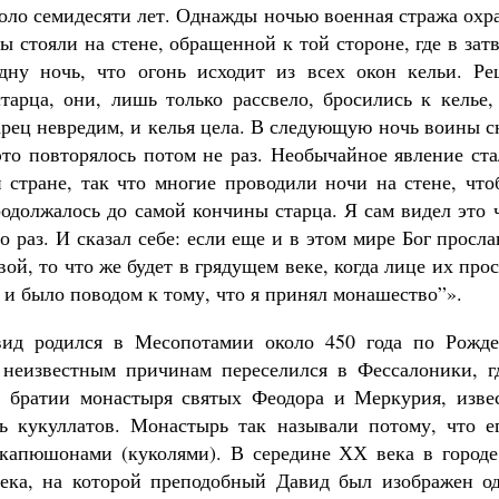
оло семидесяти лет. Однажды ночью военная стража охр
ы стояли на стене, обращенной к той стороне, где в зат
дну ночь, что огонь исходит из всех окон кельи. Ре
тарца, они, лишь только рассвело, бросились к келье,
арец невредим, и келья цела. В следующую ночь воины с
это повторялось потом не раз. Необычайное явление ст
й стране, так что многие проводили ночи на стене, чт
родолжалось до самой кончины старца. Я сам видел это 
о раз. И сказал себе: если еще и в этом мире Бог просл
вой, то что же будет в грядущем веке, когда лице их прос
о и было поводом к тому, что я принял монашество”».
ид родился в Месопотамии около 450 года по Рожде
неизвестным причинам переселился в Фессалоники, г
 братии монастыря святых Феодора и Меркурия, изве
ь кукуллатов. Монастырь так называли потому, что 
капюшонами (куколями). В середине ХХ века в город
века, на которой преподобный Давид был изображен о