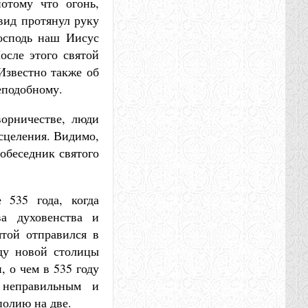
потому что огонь,
вид протянул руку
Господь наш Иисус
осле этого святой
Известно также об
еподобному.
ворничестве, люди
сцеления. Видимо,
собеседник святого
 535 года, когда
а духовенства и
той отправился в
ду новой столицы
 о чем в 535 году
 неправильным и
олию на две.