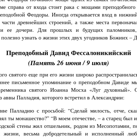
ме справа от входа стоит рака с мощами преподобного 
еподобной Феодоры. Иногда открывается вход в нижний
 части древнейших строений, а также места первонача
 и ее дочери. Для прошлых и будущих паломников,
 полезно узнать о жизни этих двух угодников Божиих – 
Преподобный Дaвид Фессалоникийский
(Память 26 июня / 9 июля)
кого святого еще при его жизни широко распространилас
ннее письменное упоминание о преподобном Давиде м
временника святого Иоанна Мосха «Луг духовный». 
з аввы Палладия, которого встретил в Александрии:
ве Палладию с просьбой: “Сделай милость, отче, ска
л ты монашество?” “В моем отечестве, – а старец был и
родской стены жил отшельник, родом из Месопотамии, п
 жизни, весьма добродетельный и исполненный лю