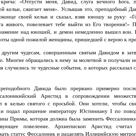
крича: «Отпусти меня, Давид, слуга вечного Бога, 
ей кельи, сжигает меня». Услышав это, преподобный Да
оконце своей кельи и сказал, взяв юношу за руку: «
а живого, повелевает тебе выйти из Его творения!» П
знамение над юношей, и демон немедленно вышел вон. 
поты одной пожилой женщины, пришедшей с верою к пр
 другим чудесам, совершенным святым Давидом в зат
го. Многие обращались к нему за молитвой и получали и
я случились те чудесные события, о которых рассказал 
преподобного Давида было прервано примерно после
ссалоникийский Аристид в сопровождении множеств
 в келью святого с просьбой. Они хотели, чтобы свя
 и подал прошение императору Юстиниану I по пово
ы Примы, которая должна была заменить Фессалоники,
твующее повеление. Архиепископ Аристид считал
ать статус Фессалоник и разделять Иллирийскую митроп