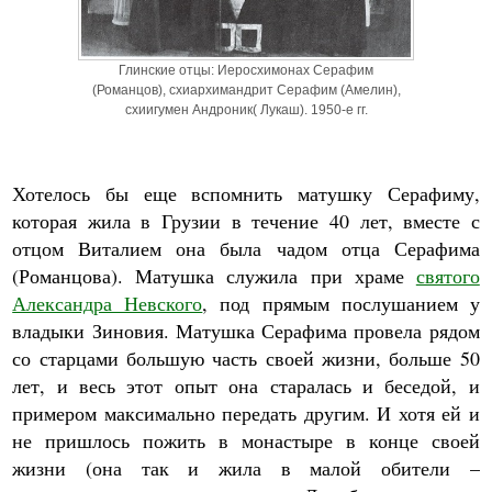
Глинские отцы: Иеросхимонах Серафим
(Романцов), схиархимандрит Серафим (Амелин),
схиигумен Андроник( Лукаш). 1950-е гг.
Хотелось бы еще вспомнить матушку Серафиму,
которая жила в Грузии в течение 40 лет, вместе с
отцом Виталием она была чадом отца Серафима
(Романцова). Матушка служила при храме
святого
Александра Невского
, под прямым послушанием у
владыки Зиновия. Матушка Серафима провела рядом
со старцами большую часть своей жизни, больше 50
лет, и весь этот опыт она старалась и беседой, и
примером максимально передать другим. И хотя ей и
не пришлось пожить в монастыре в конце своей
жизни (она так и жила в малой обители –