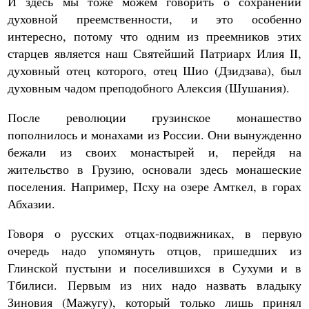
И здесь мы тоже можем говорить о сохранении
духовной преемственности, и это особенно
интересно, потому что одним из преемников этих
старцев является наш Святейший Патриарх Илия II,
духовный отец которого, отец Шио (Дзидзава), был
духовным чадом преподобного Алексия (Шушания).
После революции грузинское монашество
пополнилось и монахами из России. Они вынужденно
бежали из своих монастырей и, перейдя на
жительство в Грузию, основали здесь монашеские
поселения. Например, Псху на озере Амткел, в горах
Абхазии.
Говоря о русских отцах-подвижниках, в первую
очередь надо упомянуть отцов, пришедших из
Глинской пустыни и поселившихся в Сухуми и в
Тбилиси. Первым из них надо назвать владыку
Зиновия (Мажугу), который только лишь принял