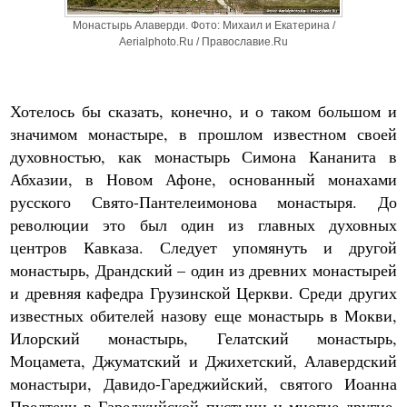
Монастырь Алаверди. Фото: Михаил и Екатерина /
Aerialphoto.Ru / Православие.Ru
Хотелось бы сказать, конечно, и о таком большом и
значимом монастыре, в прошлом известном своей
духовностью, как монастырь Симона Кананита в
Абхазии, в Новом Афоне, основанный монахами
русского Свято-Пантелеимонова монастыря. До
революции это был один из главных духовных
центров Кавказа. Следует упомянуть и другой
монастырь, Драндский – один из древних монастырей
и древняя кафедра Грузинской Церкви. Среди других
известных обителей назову еще монастырь в Мокви,
Илорский монастырь, Гелатский монастырь,
Моцамета, Джуматский и Джихетский, Алавердский
монастыри, Давидо-Гареджийский, святого Иоанна
Предтечи в Гареджийской пустыни и многие другие.