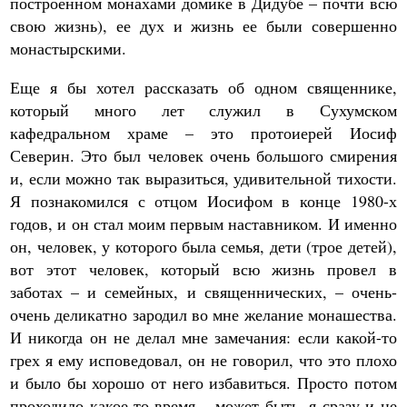
построенном монахами домике в Дидубе – почти всю
свою жизнь), ее дух и жизнь ее были совершенно
монастырскими.
Еще я бы хотел рассказать об одном священнике,
который много лет служил в Сухумском
кафедральном храме – это протоиерей Иосиф
Северин. Это был человек очень большого смирения
и, если можно так выразиться, удивительной тихости.
Я познакомился с отцом Иосифом в конце 1980-х
годов, и он стал моим первым наставником. И именно
он, человек, у которого была семья, дети (трое детей),
вот этот человек, который всю жизнь провел в
заботах – и семейных, и священнических, – очень-
очень деликатно зародил во мне желание монашества.
И никогда он не делал мне замечания: если какой-то
грех я ему исповедовал, он не говорил, что это плохо
и было бы хорошо от него избавиться. Просто потом
проходило какое-то время – может быть, я сразу и не