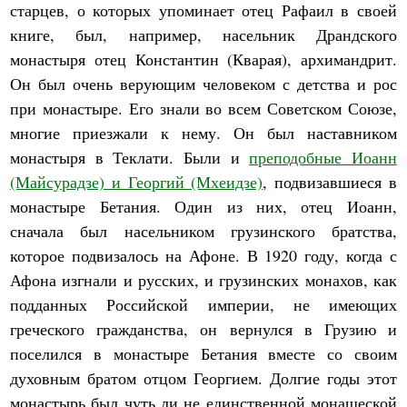
старцев, о которых упоминает отец Рафаил в своей
книге, был, например, насельник Драндского
монастыря отец Константин (Кварая), архимандрит.
Он был очень верующим человеком с детства и рос
при монастыре. Его знали во всем Советском Союзе,
многие приезжали к нему. Он был наставником
монастыря в Теклати. Были и
преподобные Иоанн
(Майсурадзе) и Георгий (Мхеидзе)
, подвизавшиеся в
монастыре Бетания. Один из них, отец Иоанн,
сначала был насельником грузинского братства,
которое подвизалось на Афоне. В 1920 году, когда с
Афона изгнали и русских, и грузинских монахов, как
подданных Российской империи, не имеющих
греческого гражданства, он вернулся в Грузию и
поселился в монастыре Бетания вместе со своим
духовным братом отцом Георгием. Долгие годы этот
монастырь был чуть ли не единственной монашеской