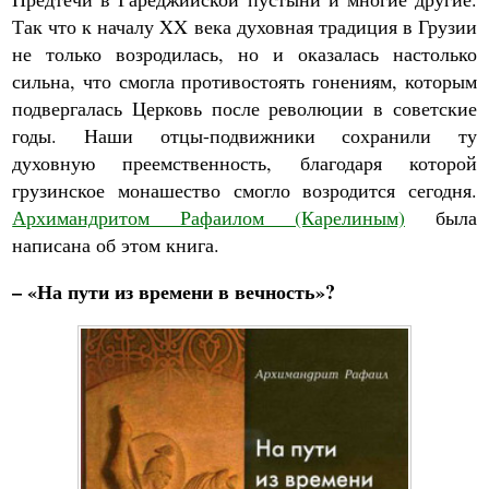
Так что к началу XX века духовная традиция в Грузии
не только возродилась, но и оказалась настолько
сильна, что смогла противостоять гонениям, которым
подвергалась Церковь после революции в советские
годы. Наши отцы-подвижники сохранили ту
духовную преемственность, благодаря которой
грузинское монашество смогло возродится сегодня.
Архимандритом Рафаилом (Карелиным)
была
написана об этом книга.
– «На пути из времени в вечность»?