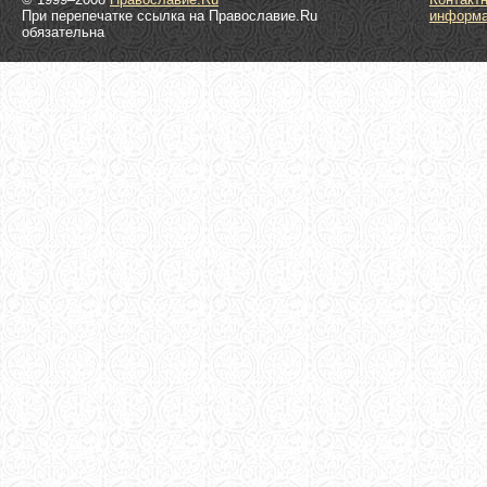
При перепечатке ссылка на Православие.Ru
информ
обязательна