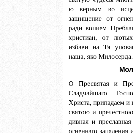
ю верным во исце
защищение от огнен
ради вопием Пребла
христиан, от люты
избави на Тя упов
наша, яко Милосерда.
Мол
О Пресвятая и Пре
Сладчайшаго Госп
Христа, припадаем и 
святою и пречестно
дивная и преславная
огненнаго запаления 