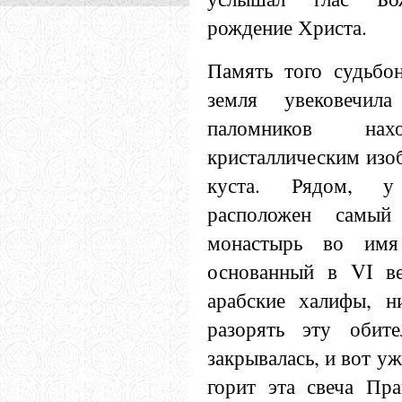
рождение Христа.
Память того судьбо
земля увековечил
паломников н
кристаллическим изо
куста. Рядом, у
расположен самы
монастырь во имя
основанный в VI в
арабские халифы, н
разорять эту обит
закрывалась, и вот у
горит эта свеча Пра