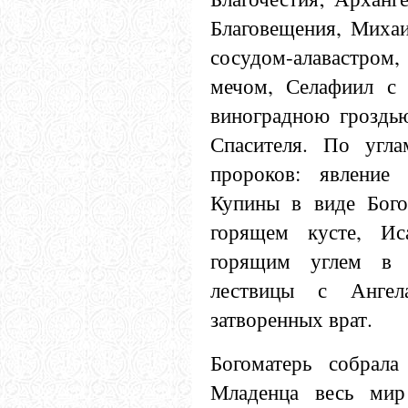
Благовещения, Михаи
сосудом-алавастром
мечом, Селафиил с 
виноградною грозд
Спасителя. По угл
пророков: явление
Купины в виде Бого
горящем кусте, И
горящим углем в
лествицы с Анге
затворенных врат.
Богоматерь собрала
Младенца весь ми