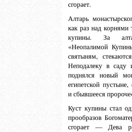
сгорает.
Алтарь монастырско
как раз над корнями
купины. За ал
«Неопалимой Купины
святыням, стекаютс
Неподалеку в саду 
поднялся новый мог
египетской пустыне,
и сбывшееся пророче
Куст купины стал од
прообразов Богомате
сгорает — Дева р