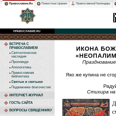
Православный Календарь
Православие.Ru
Поместные Церкви
ПРАВОСЛАВИЕ.RU
ВСТРЕЧА С
ИКОНА БОЖ
ПРАВОСЛАВИЕМ
Святоотеческое
«НЕОПАЛИМ
наследие
Празднование
Проповеди
Апологетика
Православная
Яко же купина не сго
библиотека
Святые и святыни
Раду
Подвижники благочестия
Стихира на
ИНТЕРНЕТ-ЖУРНАЛ
Д
ГОСТЬ САЙТА
ВОПРОСЫ СВЯЩЕННИКУ