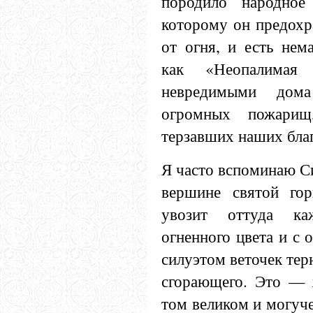
породило народное 
которому он предохр
от огня, и есть нема
как «Неопалимая 
невредимыми дом
огромных пожарищ
терзавших наших бла
Я часто вспоминаю Си
вершине святой го
увозит оттуда к
огненного цвета и с 
силуэтом веточек тер
сгорающего. Это — 
том великом и могуч