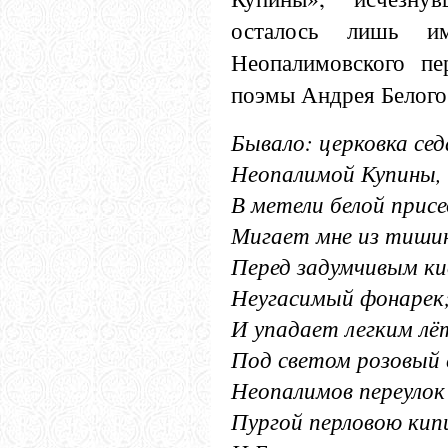
осталось лишь и
Неопалимовского пе
поэмы Андрея Белого
Бывало: церковка сед
Неопалимой Купины,
В метели белой присе
Мигает мне из тиши
Перед задумчивым к
Неугасимый фонарек
И упадает легким лё
Под светом розовый 
Неопалимов переулок
Пургой перловою кип