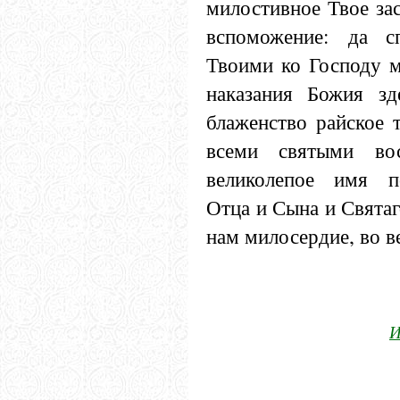
милостивное Твое за
вспоможение: да с
Твоими ко Господу м
наказания Божия зд
блаженство райское 
всеми святыми во
великолепое имя п
Отца и Сына и Святаг
нам милосердие, во в
И