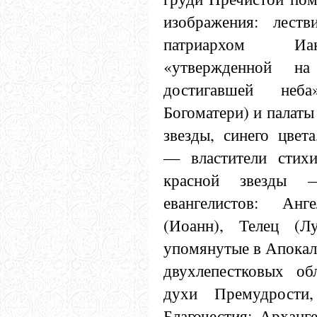
изображения: леств
патриархом Иа
«утвержденной н
достигавшей неб
Богоматери) и палаты
звезды, синего цвет
— властители стихи
красной звезды 
евангелистов: Ан
(Иоанн), Телец (Л
упомянутые в Апокали
двухлепестковых 
духи Премудрости
Благочестия; Арханг