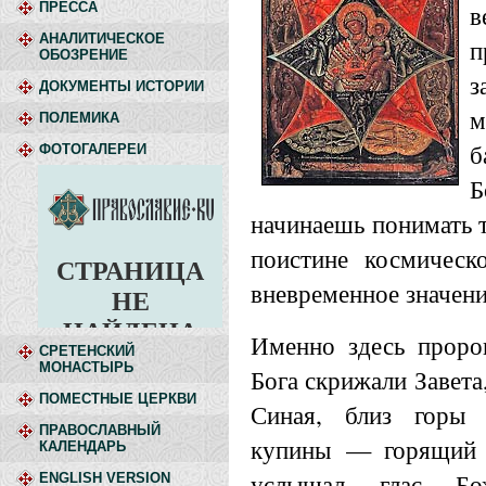
ПРЕССА
АНАЛИТИЧЕСКОЕ
п
ОБОЗРЕНИЕ
з
ДОКУМЕНТЫ ИСТОРИИ
ПОЛЕМИКА
б
ФОТОГАЛЕРЕИ
Б
начинаешь понимать т
поистине космическ
вневременное значени
Именно здесь проро
СРЕТЕНСКИЙ
МОНАСТЫРЬ
Бога скрижали Завета,
ПОМЕСТНЫЕ ЦЕРКВИ
Синая, близ горы 
ПРАВОСЛАВНЫЙ
купины — горящий
КАЛЕНДАРЬ
услышал глас Бож
ENGLISH VERSION