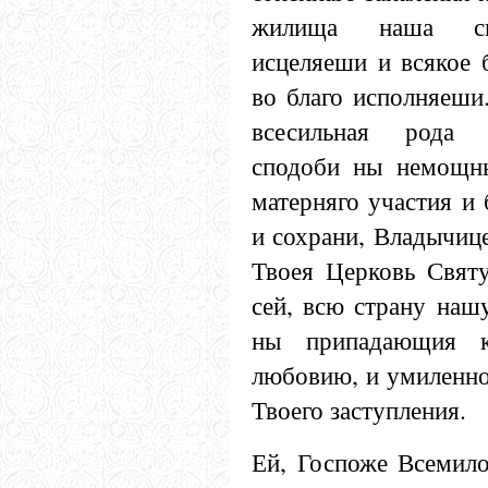
жилища наша сп
исцеляеши и всякое 
во благо исполняеши
всесильная рода 
сподоби ны немощн
матерняго участия и 
и сохрани, Владычиц
Твоея Церковь Святу
сей, всю страну наш
ны припадающия 
любовию, и умиленно
Твоего заступления.
Ей, Госпоже Всемило