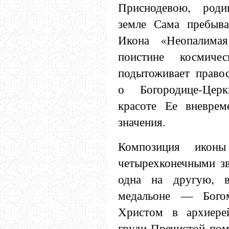
Приснодевою, род
земле Сама пребыва
Икона «Неопалима
поистине космиче
подытоживает правос
о Богородице-Цер
красоте Ее вневрем
значения.
Композиция иконы
четырехконечными з
одна на другую, 
медальоне — Бого
Христом в архиере
груди Пречистой по