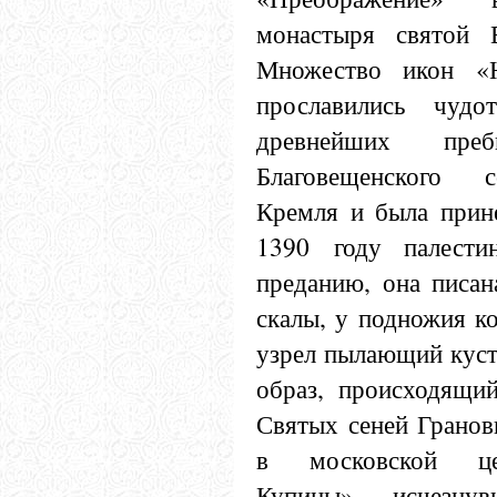
монастыря святой 
Множество икон «
прославились чудо
древнейших пре
Благовещенского 
Кремля и была прин
1390 году палести
преданию, она писан
скалы, у подножия к
узрел пылающий куст
образ, происходящи
Святых сеней Гранов
в московской це
Купины», исчезн