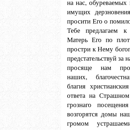
на нас, обуреваемых
имущих дерзновени
просити Его о помил
Тебе предлагаем к
Матерь Его по плот
простри к Нему бого
предстательствуй за н
просяще нам про
наших, благочестн
благия христиански
ответа на Страшном
грознаго посещени
возгорятся домы на
громом устрашае