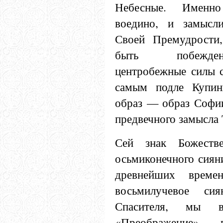
Небесные. Именно
воедино, и замысл
Своей Премудрости
быть побежден
центробежные силы с
самым подле Купин
образ — образ Софии
предвечного замысла 
Сей знак Божеств
осьмиконечного сияни
древнейших време
восьмилучевое си
Спасителя, мы 
«Преображение»