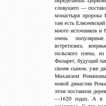
переделаешь. Церков
словушего — поставл
монастыря пророка 
там есть Елисеевский
много источников и 
очень популярны
встретились вперв
польского плена, из
Филарет, будущий па
своим сыном, уже д
Михаилом Романовы
новой династии Рома
этом поставили дере
—1620 годах. А в 