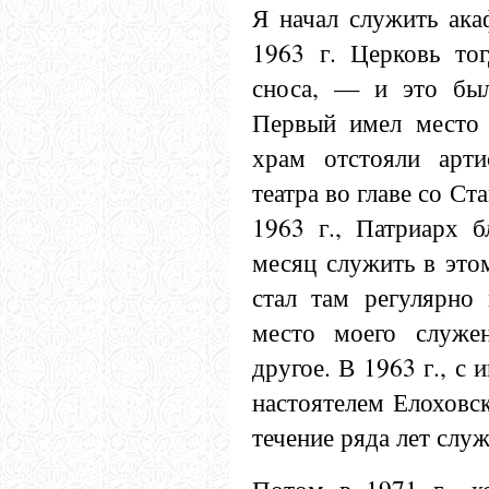
Я начал служить ака
1963 г. Церковь то
сноса, — и это был
Первый имел место в
храм отстояли арти
театра во главе со Ст
1963 г., Патриарх б
месяц служить в это
стал там регулярно
место моего служе
другое. В 1963 г., с 
настоятелем Елоховск
течение ряда лет слу