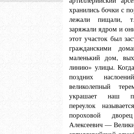
артиллерийский арс
хранились бочки с по
лежали пищали, т
заряжали ядром и они
этот участок был за
гражданскими дом
маленький дом, вы
линию» улицы. Когда
поздних наслоен
великолепный тер
украшает наш пе
переулок называет
пороховой дворе
Алексеевич — Велики