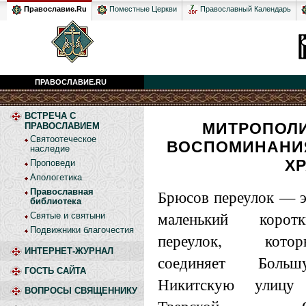
Православный Календарь
Православие.Ru
Поместные Церкви
ПРАВОСЛАВИЕ.RU
ВСТРЕЧА С
МИТРОПОЛИ
ПРАВОСЛАВИЕМ
Святоотеческое
ВОСПОМИНАНИ
наследие
Х
Проповеди
Апологетика
Брюсов переулок — 
Православная
библиотека
маленький коротк
Святые и святыни
Подвижники благочестия
переулок, котор
ИНТЕРНЕТ-ЖУРНАЛ
соединяет Больш
ГОСТЬ САЙТА
Никитскую улицу
ВОПРОСЫ СВЯЩЕННИКУ