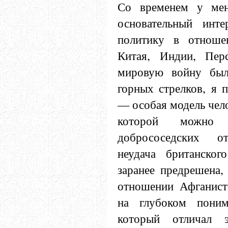
Со временем у мен
основательный инте
политику в отнош
Китая, Индии, Пер
мировую войну был
горных стрелков, я 
— особая модель чело
которой можно
добрососедских о
неудача британског
заранее предрешена,
отношении Афганист
на глубоком поним
который отличал э