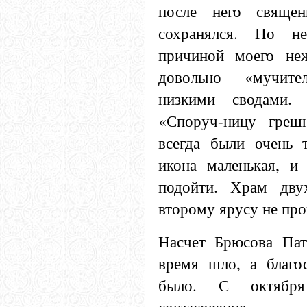
после него священ
сохранялся. Но н
причиной моего неж
довольно «мучите
низкими сводами
«Споруч-ницу греш
всегда были очень 
икона маленькая, и
подойти. Храм дву
второму ярусу не пр
Насчет Брюсова Пат
время шло, а благо
было. С октябр