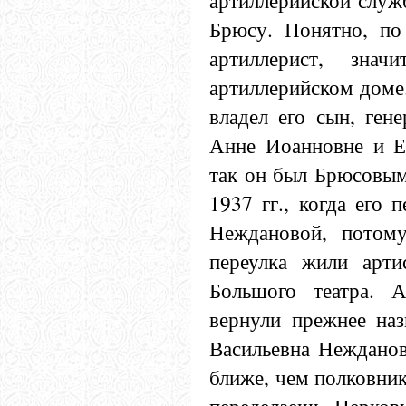
артиллерийской служ
Брюсу. Понятно, по
артиллерист, зна
артиллерийском доме
владел его сын, ге
Анне Иоанновне и Е
так он был Брюсовы
1937 гг., когда его 
Неждановой, потом
переулка жили арти
Большого театра. 
вернули прежнее наз
Васильевна Нежданов
ближе, чем полковни