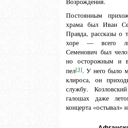
Возрождения.
Постоянным прихож
храма был Иван Се
Правда, рассказы о 
хоре — всего ли
Семенович был чело
но осторожным и в
[3]
пел
. У него было м
клироса, он прихо
службу. Козловски
галошах даже лето
концерта «остывал» н
Афганск