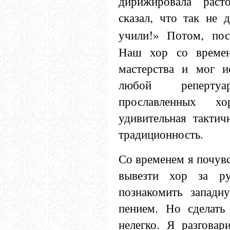
дирижировала раст
сказал, что так не
учили!» Потом, пос
Наш хор со времен
мастерства и мог и
любой реперт
прославленных х
удивительная тактич
традиционность.
Со временем я почув
вывезти хор за 
познакомить запад
пением. Но сделать
нелегко. Я разгова