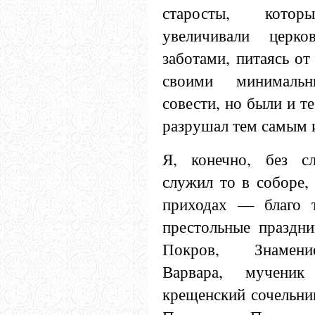
старосты, котор
увеличивали церк
заботами, питаясь от
своими минималь
совести, но были и те
разрушал тем самым и
Я, конечно, без с
служил то в соборе,
приходах — благо 
престольные праздн
Покров, Знамени
Варвара, мучени
крещенский сочельник