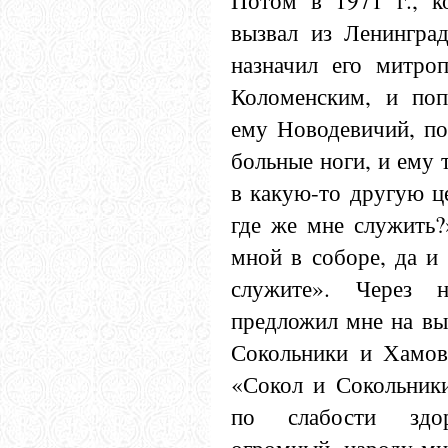
Потом в 1971 г., к
вызвал из Ленингра
назначил его митро
Коломенским, и поп
ему Новодевичий, по
больные ноги, и ему 
в какую-то другую ц
где же мне служить
мной в соборе, да и 
служите». Через 
предложил мне на вы
Сокольники и Хамовн
«Сокол и Сокольники
по слабости здо