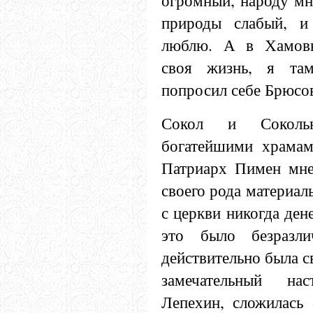
огромный, народу мно
природы слабый, и
люблю. А в Хамовн
своя жизнь, я та
попросил себе Брюсо
Сокол и Соколь
богатейшими храмам
Патриарх Пимен мне
своего рода материал
с церкви никогда дене
это было безразл
действительно была с
замечательный на
Лепехин, сложилась