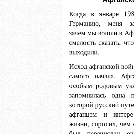
Когда в январе 19
Германию, меня за
зачем мы вошли в Афг
смелость сказать, чт
выходили.
Исход афганской войн
самого начала. Аф
особым родовым укл
запомнилась одна п
которой русский путе
афганцем и интере
жизни, спросил, чем 
был перечислен оч