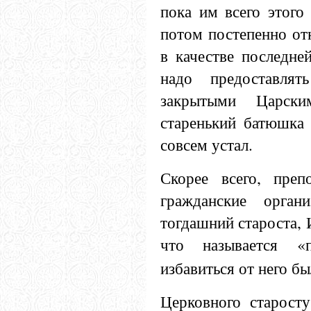
пока им всего этого
потом постепенно от
в качестве последне
надо предоставля
закрытыми Царски
старенький батюшка 
совсем устал.
Скорее всего, преп
гражданские орга
тогдашний староста,
что называется «
избавиться от него б
Церковного старост