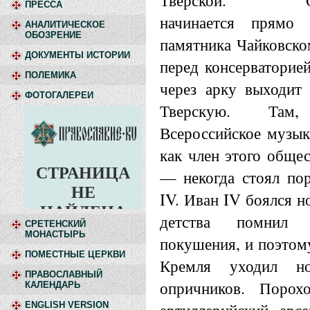
Тверской. 
ПРЕССА
начинается прямо 
АНАЛИТИЧЕСКОЕ
ОБОЗРЕНИЕ
памятника Чайковск
ДОКУМЕНТЫ ИСТОРИИ
перед консерваторие
ПОЛЕМИКА
через арку выходит
ФОТОГАЛЕРЕИ
Тверскую. Там
Всероссийское музы
как член этого обще
— некогда стоял по
IV. Иван IV боялся н
детства помнил и
СРЕТЕНСКИЙ
МОНАСТЫРЬ
покушения, и поэтом
ПОМЕСТНЫЕ ЦЕРКВИ
Кремля уходил но
ПРАВОСЛАВНЫЙ
опричников. Поро
КАЛЕНДАРЬ
ENGLISH VERSION