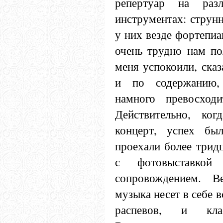
репертуар на раз
инструментах: струн
у них везде фортепиа
очень трудно нам по
меня успокоили, сказ
и по содержанию,
намного превосход
Действительно, ког
концерт, успех бы
проехали более трид
с фотовыставко
сопровождением. В
музыка несет в себе в
распевов, и кл