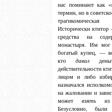
нас поминают как «
термин, но в советск
трагикомическ
Исторически ктитор 
средства на сод
монастыря. Им мог
богатый купец, — во
кто
давал
ден
действительности кт
лицом и либо изби
назначался исполком
на жаловании и завис
может
взять
из
Безусловно, был