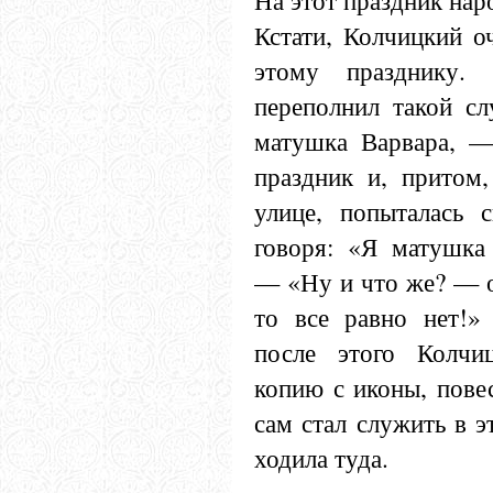
На этот праздник нар
Кстати, Колчицкий о
этому празднику.
переполнил такой с
матушка Варвара, —
праздник и, притом,
улице, попыталась с
говоря: «Я матушка 
— «Ну и что же? — о
то все равно нет!»
после этого Колчи
копию с иконы, пове
сам стал служить в э
ходила туда.