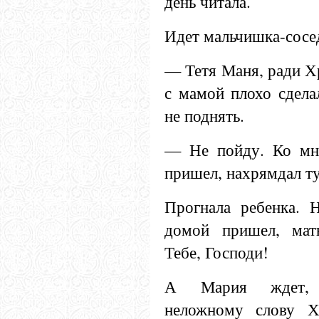
день читала.
Идет мальчишка-сосед
— Тетя Маня, ради Хр
с мамой плохо сделал
не поднять.
— Не пойду. Ко мне
пришел, нахрямдал ту
Прогнала ребенка. 
домой пришел, мать
Тебе, Господи!
А Мария ждет, о
неложному слову Х