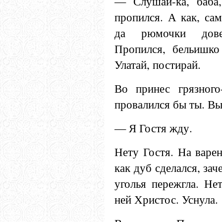
— Слушай-ка, баба,
пропился. А как, са
да рюмочки дове
Пропился, бельишко 
Улатай, постирай.
Во принес грязного
провалился бы ты. Вы
— Я Гостя жду.
Нету Гостя. На варен
как дуб сделался, зач
уголья пережгла. Не
ней Христос. Уснула.