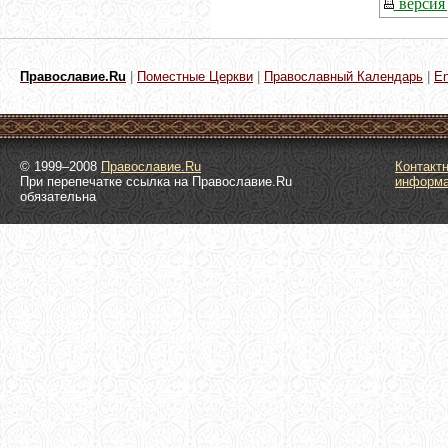
версия 
Православие.Ru
|
Поместные Церкви
|
Православный Календарь
|
En
© 1999–2008
Православие.Ru
Контакт
При перепечатке ссылка на Православие.Ru
информ
обязательна