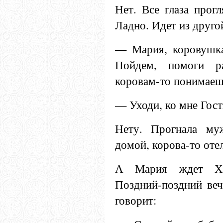
Нет. Все глаза прог
Ладно. Идет из друго
— Мария, коровушка 
Пойдем, помоги р
коровам-то понимаеш
— Уходи, ко мне Гост
Нету. Прогнала му
домой, корова-то оте
А Мария ждет Хри
Поздний-поздний веч
говорит: