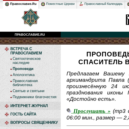
Православный Календарь
Православие.Ru
Поместные Церкви
ПРАВОСЛАВИЕ.RU
ВСТРЕЧА С
ПРОПОВЕДЬ
ПРАВОСЛАВИЕМ
Святоотеческое
СПАСИТЕЛЬ В
наследие
Проповеди
Предлагаем Вашему 
Апологетика
архимандрита Павла (
Православная
библиотека
произнесённую 24 и
Святые и святыни
празднования иконы 
Подвижники благочестия
«Достойно есть».
ИНТЕРНЕТ-ЖУРНАЛ
Прослушать »
(mp3 
ГОСТЬ САЙТА
06:00 мин., размер — 2
ВОПРОСЫ СВЯЩЕННИКУ