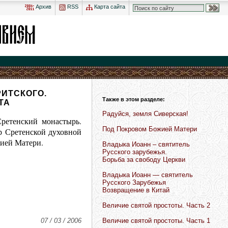
Архив
RSS
Карта сайта
РИТСКОГО.
Также в этом разделе:
ТА
Радуйся, земля Сиверская!
ретенский монастырь.
Под Покровом Божией Матери
р Сретенской духовной
жией Матери.
Владыка Иоанн – святитель
Русского зарубежья.
Борьба за свободу Церкви
Владыка Иоанн — святитель
Русского Зарубежья
Возвращение в Китай
Величие святой простоты. Часть 2
07 / 03 / 2006
Величие святой простоты. Часть 1