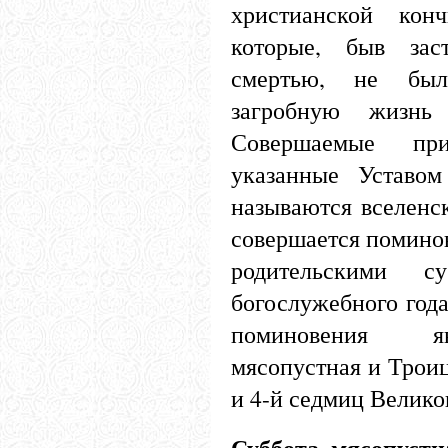
христианской кон
которые, быв зас
смертью, не был
загробную жизнь
Совершаемые пр
указанные Уставом
называются вселенск
совершается помино
родительскими с
богослужебного год
поминовения я
мясопустная и Троиц
и 4-й седмиц Велико
Суббота мясопустн