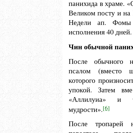
панихида в храме. «
Великом посту и на 
Недели ап. Фомы
исполнения 40 дней.
Чин обычной пани
После обычного н
псалом (вместо ш
которого произносит
упокой. Затем вм
«Аллилуиа» и т
[6]
мудрости».
После тропарей 
парастасе — после