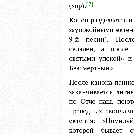
[7]
(хор).
Канон разделяется и
заупокойными ектени
9-й песни). Посл
седален, а после
святыми упокой» и
Безсмертный».
После канона панихи
заканчивается литие
по Отче наш, поют
праведных скончавш
ектения: «Помилу
которой бывает 