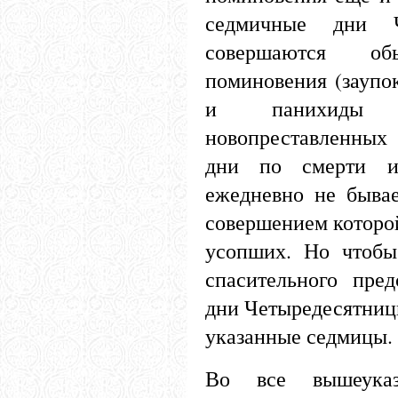
седмичные дни Ч
совершаются об
поминовения (заупо
и панихиды 
новопреставленных 
дни по смерти и 
ежедневно не бывае
совершением которо
усопших. Но чтоб
спасительного пред
дни Четыредесятниц
указанные седмицы.
Во все вышеуказ