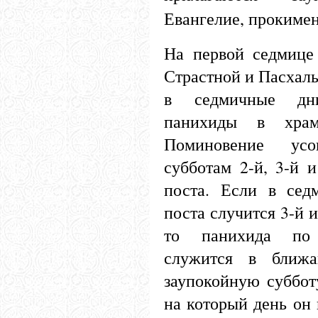
Евангелие, прокимен
На первой седмице
Страстной и Пасхаль
в седмичные дни
панихиды в храм
Поминовение ус
субботам 2-й, 3-й 
поста. Если в сед
поста случится 3-й и
то панихида по 
служится в ближ
заупокойную субботу
на который день он 