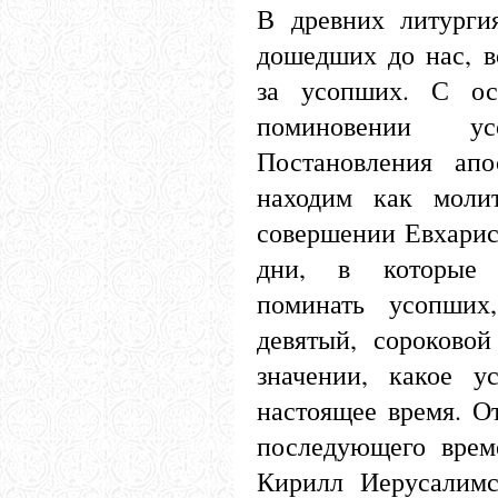
В древних литурги
дошедших до нас, в
за усопших. С ос
поминовении у
Постановления апо
находим как моли
совершении Евхарист
дни, в которые 
поминать усопших
девятый, сороково
значении, какое у
настоящее время. О
последующего време
Кирилл Иерусалимс