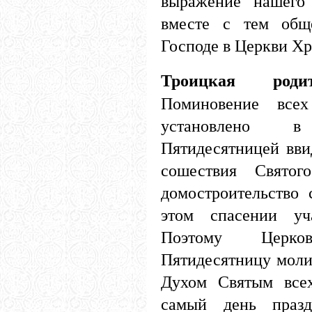
выражение нашего
вместе с тем общ
Господе в Церкви Хр
Троицкая родит
Поминовение все
установлено 
Пятидесятницей вви
сошествия Святог
домостроительство 
этом спасении уч
Поэтому Церк
Пятидесятницу моли
Духом Святым все
самый день праз