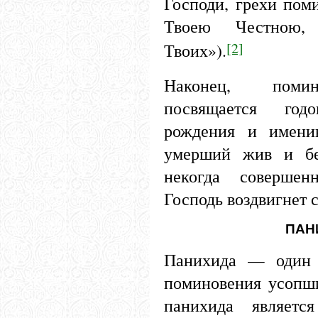
Господи, грехи пом
Твоею Честною,
[2]
Твоих»).
Наконец, поми
посвящается год
рождения и имени
умерший жив и бе
некогда совершен
Господь воздвигнет с
ПАН
Панихида — один 
поминовения усопши
панихида являетс