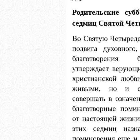
Родительские суб
седмиц Святой Че
Во Святую Четыреде
подвига духовного
благотворения 
утверждает верующ
христианской любв
живыми, но и с
совершать в означе
благотворные поми
от настоящей жизни
этих седмиц назн
поминовения еще и 