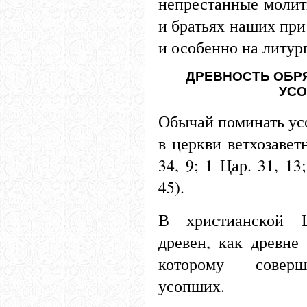
непрестанные молит
и братьях наших при
и особенно на литур
ДРЕВНОСТЬ ОБР
УС
Обычай поминать ус
в церкви ветхозаветн
34, 9; 1 Цар. 31, 13
45).
В христианской 
древен, как древне
которому соверш
усопших.