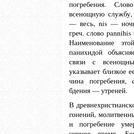
погребения. Слов
всенощную службу, 
— весь, nis — ноч
греч. слово pannihi
Наименование это
панихидой объясня
связи с всенощн
указывает близкое ее
чина погребения, 
бдения — утреней.
В древнехристианск
гонений, молитвенн
и погребение уме
ночное время. Бо