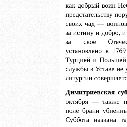
как добрый воин Неб
предстательству пор
своих чад — воинов
за истину и добро, 
за свое Отечес
установлено в
1769
Турцией и Польшей.
службы в Уставе не 
литургии совершаетс
Димитриевская суб
октября — также п
поле брани убиенны
Суббота названа т