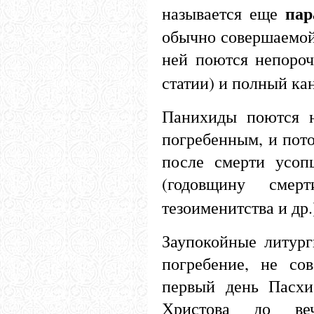
пар
называется еще
обычно совершаемой
ней поются непороч
статии) и полный ка
Панихиды поются 
погребенным, и потом
после смерти усоп
(годовщину смер
тезоименитства и др.
Заупокойные литург
погребение, не со
первый день Пасхи
Христова до веч