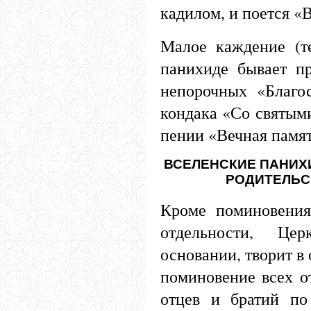
кадилом, и поется «
Малое каждение (т
панихиде бывает п
непорочных «Благос
кондака «Со святыми
пении «Вечная памят
ВСЕЛЕНСКИЕ ПАНИХ
РОДИТЕЛЬС
Кроме поминовения
отдельности, Ц
основании, творит в
поминовение всех о
отцев и братий по