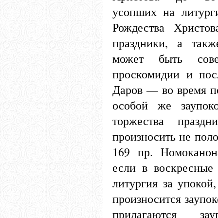
усопших на литург
Рождества Христо
праздники, а так
может быть сов
проскомидии и пос
Даров — во время п
особой же заупок
торжества празд
произносить не поло
169 пр. Номоканон
если в воскресные
литургия за упокой,
произносится заупок
прилагаются зау