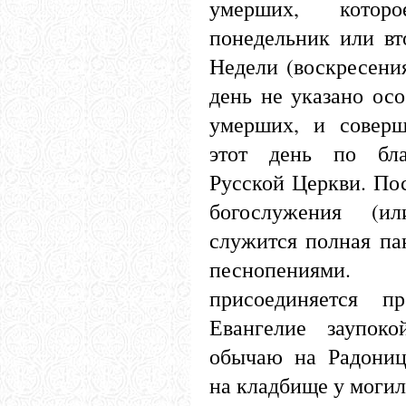
умерших, котор
понедельник или в
Недели (воскресения
день не указано ос
умерших, и соверш
этот день по бла
Русской Церкви. Пос
богослужения (и
служится полная па
песнопениям
присоединяется п
Евангелие заупок
обычаю на Радониц
на кладбище у могил