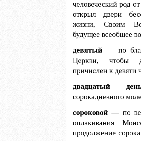
человеческий род от
открыл двери бес
жизни, Своим Во
будущее всеобщее в
девятый
— по благ
Церкви, чтобы 
причислен к девяти 
двадцатый ден
сорокадневного мол
сороковой
— по вет
оплакивания Моис
продолжение сорока