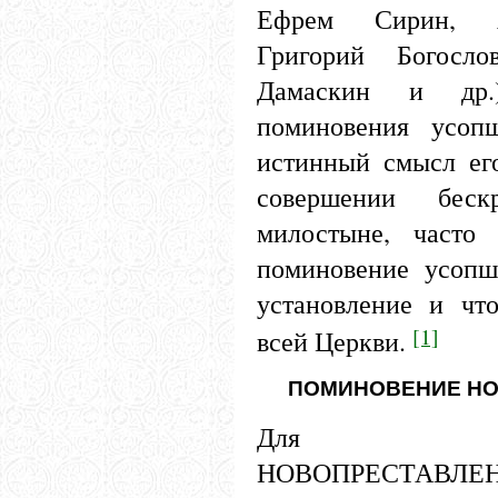
Ефрем Сирин, А
Григорий Богосло
Дамаскин и др.
поминовения усоп
истинный смысл его
совершении бес
милостыне, часто 
поминовение усопш
установление и чт
[1]
всей Церкви.
ПОМИНОВЕНИЕ Н
Для пом
НОВОПРЕСТАВ