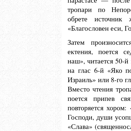
тропари по Непор
обрете источник 
«Благословен еси, Г
Затем произноситс
ектения, поется с
наш», читается 50-й
на глас 6-й «Яко п
Израиль» или 8-го г
Вместо чтения троп
поется припев св
повторяется хором: 
Господи, души усопш
«Слава» (священнос