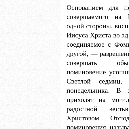
Основанием для п
совершаемого на 
одной стороны, вос
Иисуса Христа во ад
соединяемое с Фом
другой, — разрешен
совершать обы
поминовение усопш
Светлой седмиц,
понедельника. В 
приходят на моги
радостной вест
Христовом. Отс
поминовения назыв