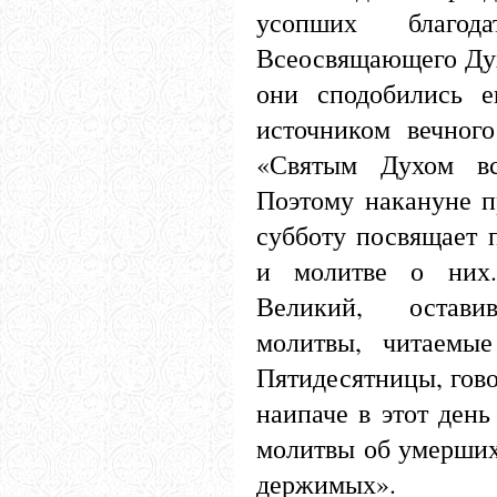
усопших благод
Всеосвящающего Дух
они сподобились 
источником вечного
«Святым Духом вс
Поэтому накануне п
субботу посвящает
и молитве о них.
Великий, остави
молитвы, читаемы
Пятидесятницы, гово
наипаче в этот день
молитвы об умерших
держимых».