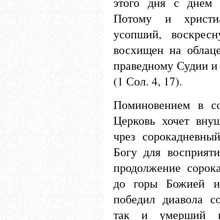
этого дня с днем 
Потому и христи
усопший, воскрес
восхищен на облаце
праведному Судии и 
(1 Сол. 4, 17).
Поминовением в со
Церковь хочет вну
чрез сорокадневны
Богу для восприяти
продолжение сорок
до горы Божией и
победил диавола с
так и умерший 