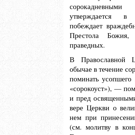
сорокадневными
утверждается в 
побеждает враждеб
Престола Божия,
праведных.
В Православной Ц
обычае в течение со
поминать усопшего з
«сорокоуст»), — по
и пред освященным
вере Церкви о вели
нем при принесени
(см. молитву в кон