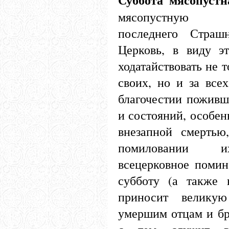
мясопустную 
последнего Страш
Церковь, в виду эт
ходатайствовать не 
своих, но и за все
благочестии поживши
и состояний, особен
внезапной смертью
помиловании и
всецерковное помин
субботу (а также 
приносит велику
умершим отцам и бр