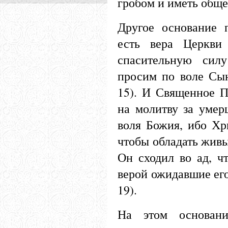
гробом и иметь обще
Другое основание 
есть вера Церкви
спасительную сил
просим по воле Сы
15). И Священное П
на молитву за умер
воля Божия, ибо Хр
чтобы обладать жив
Он сходил во ад, ч
верой ожидавшие его
19).
На этом основани