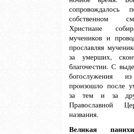
сопровождалось 
собственном с
Христиане соби
мучеников и прово
прославляя мученик
за умерших, ско
благочестии. С выд
богослужения и
произошло после у
за тем и за дру
Православной Це
названия.
Великая панихи