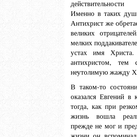
действительности
Именно в таких душа
Антихрист же обретае
великих отрицателе
мелких поддакивателе
устах имя Христа.
антихристом, тем 
неутолимую жажду Хр
В таком-то состоян
оказался Евгений в 
тогда, как при резко
жизнь вошла реал
прежде не мог и пред
жизни он вспоминал