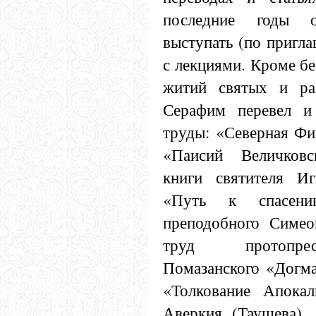
последние годы 
выступать (по пригл
с лекциями. Кроме б
житий святых и раз
Серафим перевел и
труды: «Северная Фив
«Паисий Величковс
книги святителя Иг
«Путь к спасени
преподобного Симео
труд протопре
Помазанского «Догма
«Толкование Апокал
Аверкия (Таушева),