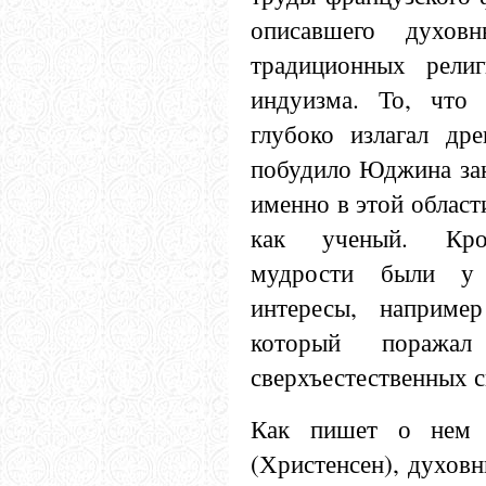
описавшего духов
традиционных религ
индуизма. То, что 
глубоко излагал дре
побудило Юджина зан
именно в этой област
как ученый. Кром
мудрости были у
интересы, например
который поражал
сверхъестественных 
Как пишет о нем 
(Христенсен), духов