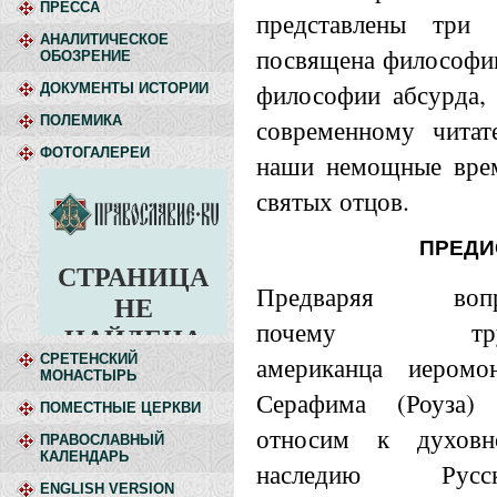
ПРЕССА
представлены три 
АНАЛИТИЧЕСКОЕ
посвящена философии
ОБОЗРЕНИЕ
философии абсурда, 
ДОКУМЕНТЫ ИСТОРИИ
ПОЛЕМИКА
современному читат
ФОТОГАЛЕРЕИ
наши немощные врем
святых отцов.
ПРЕДИ
Предваряя вопр
почему тру
американца иеромо
СРЕТЕНСКИЙ
МОНАСТЫРЬ
Серафима (Роуза)
ПОМЕСТНЫЕ ЦЕРКВИ
относим к духовн
ПРАВОСЛАВНЫЙ
КАЛЕНДАРЬ
наследию Русск
ENGLISH VERSION