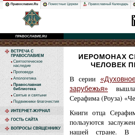
Православный Календарь
Православие.Ru
Поместные Церкви
ПРАВОСЛАВИЕ.RU
ВСТРЕЧА С
ИЕРОМОНАХ СЕ
ПРАВОСЛАВИЕМ
Святоотеческое
ЧЕЛОВЕК П
наследие
Проповеди
В серии
«Духовное
Апологетика
Православная
вышла 
зарубежья»
библиотека
Святые и святыни
Серафима (Роуза) «Че
Подвижники благочестия
Книги отца Серафим
ИНТЕРНЕТ-ЖУРНАЛ
ГОСТЬ САЙТА
пользуются заслуже
ВОПРОСЫ СВЯЩЕННИКУ
нашей стране. В 