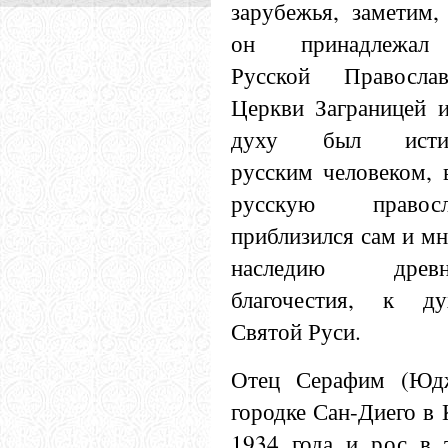
зарубежья, заметим,
он принадлежа
Русской Православ
Церкви Заграницей 
духу был исти
русским человеком, 
русскую правос
приблизился сам и мн
наследию древ
благочестия, к д
Святой Руси.
Отец Серафим (Юдж
городке Сан-Диего в
19
34 года и рос в 