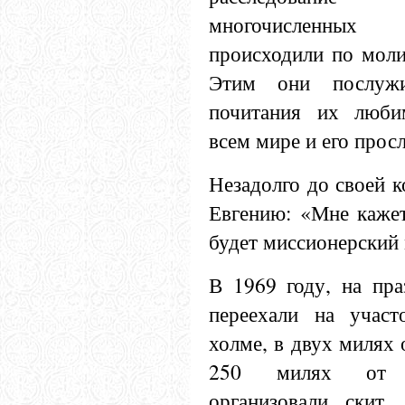
многочисленных
происходили по моли
Этим они послужи
почитания их люби
всем мире и его прос
Незадолго до своей к
Евгению: «Мне кажет
будет миссионерский
В 1969 году, на пра
переехали на участ
холме, в двух милях 
250 милях
от Са
организовали скит