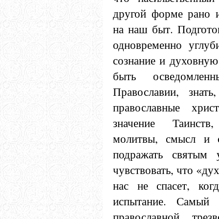
другой форме рано 
на наш быт. Подгото
одновременно углуб
сознание и духовную
быть осведомлен
Православии, знат
православные хрис
значение Таинств
молитвы, смысл и 
подражать святым 
чувствовать, что «ду
нас не спасет, ког
испытание. Самый 
православной трез