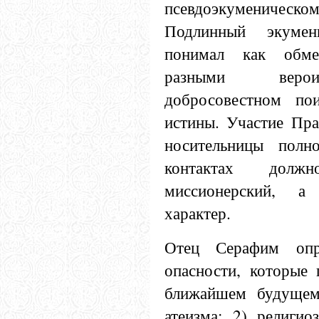
псевдоэкуменичес
Подлинный экуме
понимал как обм
разными верои
добросовестном по
истины. Участие Пра
носительницы полн
контактах долж
миссионерский, а
характер.
Отец Серафим опр
опасности, которые 
ближайшем будущем:
атеизма; 2) религио