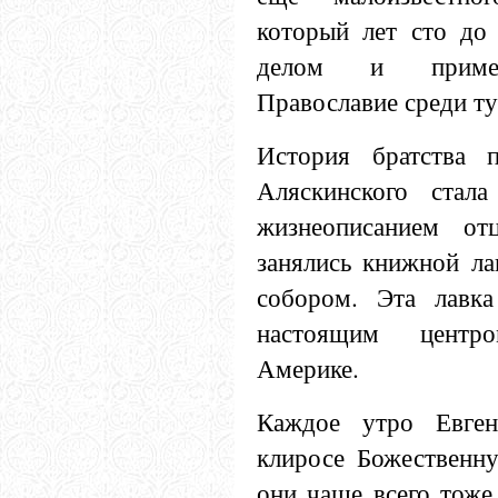
который лет сто до 
делом и пример
Православие среди ту
История братства п
Аляскинского стал
жизнеописанием от
занялись книжной ла
собором. Эта лавка
настоящим центр
Америке.
Каждое утро Евге
клиросе Божественн
они чаще всего тоже