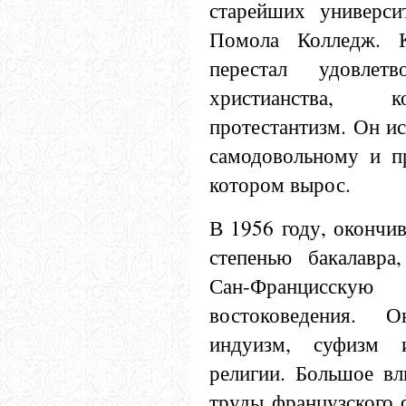
старейших универс
Помола Колледж. 
перестал удовлет
христианства, к
протестантизм. Он и
самодовольному и п
котором вырос.
В 1956 году, окончи
степенью бакалавр
Сан-Францис
востоковедения. 
индуизм, суфизм 
религии. Большое вл
труды французского 