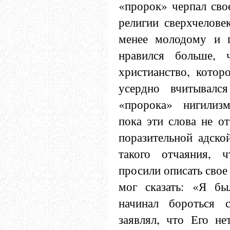
«пророк» черпал сво
религии сверхчеловек
менее молодому и 
нравился больше, 
христианство, котор
усердно вчитывалс
«пророка» нигилиз
пока эти слова не от
поразительной адско
такого отчаяния, 
просили описать свое 
мог сказать: «Я б
начинал бороться 
заявлял, что Его не