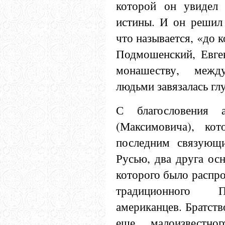
которой он увидел 
истины. И он решил 
что называется, «до к
Подмошенский, Евген
монашеству, меж
людьми завязалась гл
С благословения а
(Максимовича), кот
последним связующ
Русью, два друга осн
которого было распро
традиционного П
американцев. Братство
еще малоизвестно