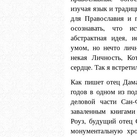
изучая язык и традици
для Православия и п
осознавать, что 
абстрактная идея, и
умом, но нечто личн
некая Личность, К
сердце. Так я встрети
Как пишет отец Дама
годов в одном из по
деловой части Сан-
заваленным книгам
Роуз, будущий отец 
монументальную хро