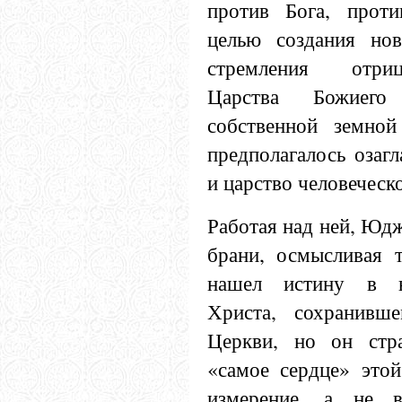
против Бога, проти
целью создания нов
стремления отриц
Царства Божиег
собственной земной
предполагалось озаг
и царство человеческ
Работая над ней, Юдж
брани, осмысливая 
нашел истину в н
Христа, сохранивш
Церкви, но он стр
«самое сердце» этой
измерение, а не 