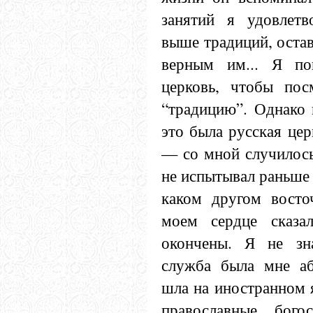
занятий я удовлетв
выше традиций, остав
верным им... Я по
церковь, чтобы пос
“традицию”. Однако 
это была русская цер
— со мной случилось 
не испытывал раньше 
каком другом восто
моем сердце сказа
окончены. Я не зна
служба была мне аб
шла на иностранном я
православные богос