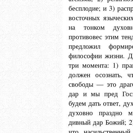
бесплодие; и 3) расп
восточных языческих
на тонком духов
противовес этим тен
предложил формиро
философии жизни. Дл
три момента: 1) пра
должен осознать, ч
свободы — это драг
дар и мы пред Гос
будем дать ответ, ду
духовно праздно м
дивный дар Божий; 2
что насильственный