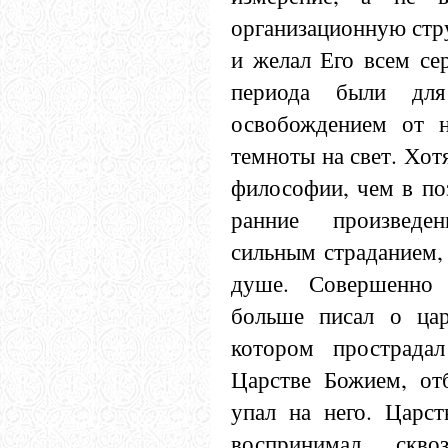
организационную стру
и желал Его всем се
периода были для
освобождением от н
темноты на свет. Хот
философии, чем в по
ранние произвед
сильным страданием,
душе. Совершенно 
больше писал о цар
котором прострада
Царстве Божием, отб
упал на него. Царс
воспринимал скво