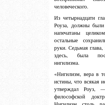
человеческого.
Из четырнадцати гла
Роуза, должны были
напечатаны целико
остальные сохрани
руки. Седьмая глава
здесь, была пос
нигилизма.
«Нигилизм, вера в т
истины, что всякая и
утверждал Роуз, —
философской докт
Нигилизм столь ра