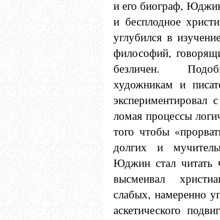
и его биограф, Юджин
и бесплодное христи
углубился в изучени
философий, говорящи
безличен. Подоб
художникам и писат
экспериментировал с
ломая процессы логи
того чтобы «прорват
долгих и мучитель
Юджин стал читать 
высмеивал христи
слабых, намеренно уп
аскетического подви