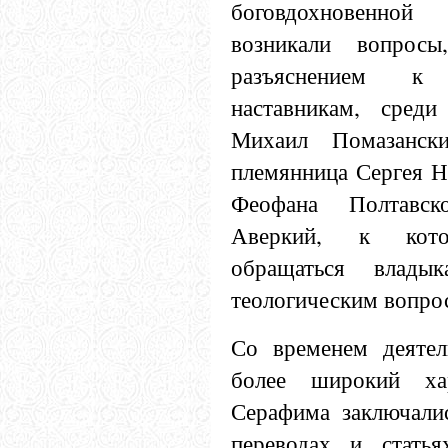
боговдохновенно
возникали вопрос
разъяснением к
наставникам, сред
Михаил Помазански
племянница Сергея Н
Феофана Полтавск
Аверкий, к кото
обращаться влад
теологическим вопро
Со временем деятел
более широкий ха
Серафима заключали
переводах и стать