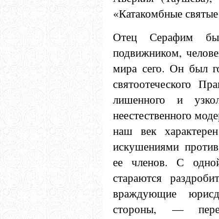
«Катакомбные святые
Отец Серафим был
подвижником, челове
мира сего. Он был г
святоотеческого Пра
лишенного и узкол
неестественного моде
наш век характере
искушениями против
ее членов. С одно
стараются раздроби
враждующие юрисд
стороны, — пере