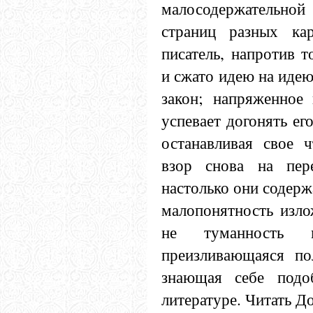
малосодержательн
страниц разных ка
писатель, напротив т
и сжато идею на идею
закон; напряженное 
успевает догонять его
останавливая свое ч
взор снова на пер
настолько они содерж
малопонятность изло
не туманность 
преизливающаяся по
знающая себе подо
литературе. Читать Д