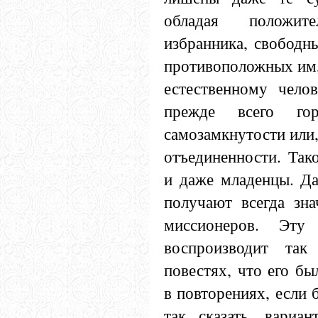
обладая положите
избранника, свободны
противоположных им,
естественному челов
прежде всего го
самозамкнутости или,
отъединенности. Так
и даже младенцы. Да
получают всегда зна
миссионеров. Эту
воспроизводит так
повестях, что его б
в повторениях, если 
так сказать, вариа