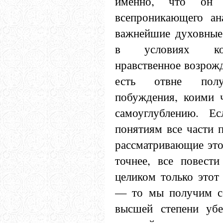
именно, что он п
всепроникающего ан
важнейшие духовные 
в условиях кот
нравственное возрожд
есть отвне полу
побуждения, коими ч
самоуглублению. Е
понятиям все части п
рассматривающие этот
точнее, все повести
целиком только этот
— то мы получим с
высшей степени убе