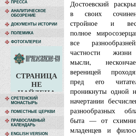
Достоевский раскры
ПРЕССА
АНАЛИТИЧЕСКОЕ
в своих сочинен
ОБОЗРЕНИЕ
стройное и вес
ДОКУМЕНТЫ ИСТОРИИ
полное миросозерца
ПОЛЕМИКА
все разнообразней
ФОТОГАЛЕРЕИ
частности жизн
мысли, нескончае
вереницей проходя
пред его читател
проникнуты одной н
СРЕТЕНСКИЙ
начертании бесчисл
МОНАСТЫРЬ
разнообразных обл
ПОМЕСТНЫЕ ЦЕРКВИ
быта — от схимник
ПРАВОСЛАВНЫЙ
КАЛЕНДАРЬ
младенцев и филос
ENGLISH VERSION