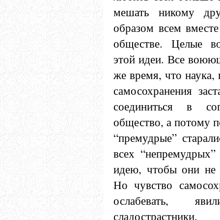
мешать никому др
образом всем вместе
обществе. Целые во
этой идеи. Все воюющ
же время, что наука,
самосохранения заст
соединиться в со
общество, а потому п
“премудрые” старали
всех “непремудрых”
идею, чтобы они не 
Но чувство самосох
ослабевать, яв
сладострастник