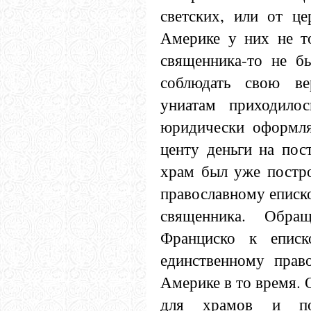
светских, или от це
Америке у них не то
священника-то не б
соблюдать свою ве
униатам приходилос
юридически оформлят
центу деньги на пос
храм был уже постро
православному еписко
священника. Обра
Франциско к еписк
единственному прав
Америке в то время. 
для храмов и пос