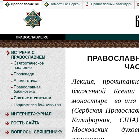
Православный Календарь
Православие.Ru
Поместные Церкви
ПРАВОСЛАВИЕ.RU
ВСТРЕЧА С
ПРАВОСЛАВН
ПРАВОСЛАВИЕМ
Святоотеческое
ЧАС
наследие
Проповеди
Лекция, прочитанн
Апологетика
Православная
блаженной Ксении
библиотека
монастыре во имя Г
Святые и святыни
Подвижники благочестия
(Сербская Православ
ИНТЕРНЕТ-ЖУРНАЛ
Калифорния, США)
ГОСТЬ САЙТА
Московских дух
ВОПРОСЫ СВЯЩЕННИКУ
семинарии.