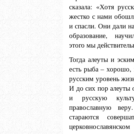
сказала: «Хотя русс
жестко с нами обошли
и спасли. Они дали на
образование, науч
этого мы действитель
Тогда алеуты и эски
есть рыба – хорошо, 
русским уровень жизн
И до сих пор алеуты 
и русскую куль
православную веру
стараются соверша
церковнославян