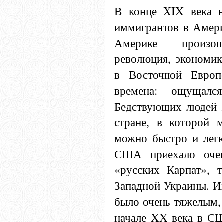
В конце XIX века н
иммигрантов в Амери
Америке произо
революция, экономика
в Восточной Европ
времена: ощущался
Бедствующих людей з
стране, в которой 
можно быстро и легко
США приехало очен
«русских Карпат», 
Западной Украины. И
было очень тяжелым,
начале XX века в С