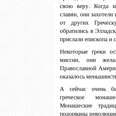
свою веру. Когда и
славян, они захотели
от других Гречес
обратились в Элладс
прислали епископа и 
Некоторые греки ос
миссии, они жела
Православной Америк
оказалось меньшинст
А сейчас очень бы
греческое монаш
Монашеские тради
подорваны революцией