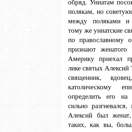
обряд. Униатам посов
полякам, но советую
между поляками и 
тому же униатские с
по православному о
признают женатого 
Америку приехал п
лике святых Алексий Т
священник, вдове
католическому еп
определить его на
сильно разгневался, 
Алексий был женат,
таких, как вы, боль