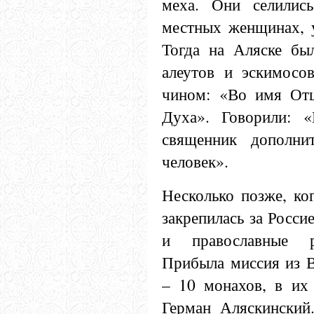
меха. Они селились
местных женщинах, у
Тогда на Аляске бы
алеутов и эскимосо
чином: «Во имя Отц
Духа». Говорили: «
священник дополни
человек».
Несколько позже, ко
закрепилась за Росси
и православные р
Прибыла миссия из В
– 10 монахов, в их
Герман Аляскинский.