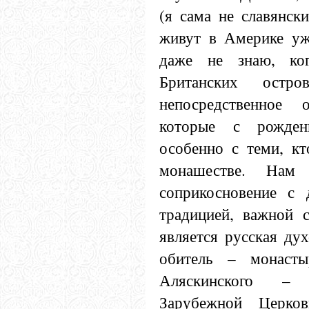
(я сама не славянск
живут в Америке уж
даже не знаю, ко
Британских остро
непосредственное
которые с рожден
особенно с теми, кт
монашестве. Нам 
соприкосновение с 
традицией, важной 
является русская ду
обитель – монаст
Аляскинского – 
Зарубежной Церко