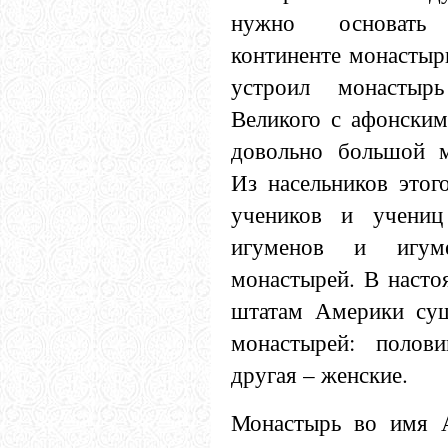
нужно основать
континенте монастыр
устроил монасты
Великого с афонским
довольно большой м
Из насельников этог
учеников и учениц
игуменов и игуме
монастырей. В насто
штатам Америки сущ
монастырей: полов
другая – женские.
Монастырь во имя А