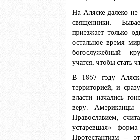
На Аляске далеко не 
священники. Быва
приезжает только од
остальное время ми
богослужебный кр
учатся, чтобы стать ч
В 1867 году Аляска
территорией, и сраз
власти начались гон
веру. Американцы
Православием, счита
устаревшая» форма 
Протестантизм – эт