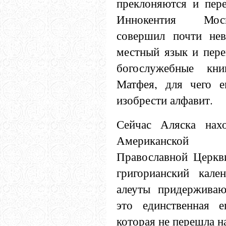
преклоняются и пере
Иннокентия Моск
совершил почти нев
местный язык и пере
богослужебные кн
Матфея, для чего е
изобрести алфавит.
Сейчас Аляска нах
Американской
Православной Церкви
григорианский кале
алеуты придерживаю
это единственная е
которая не перешла н