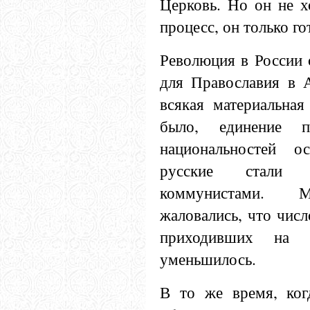
Церковь. Но он не х
процесс, он только го
Революция в России 
для Православия в А
всякая материальная
было, единение п
национальностей о
русские стали а
коммунистами. М
жаловались, что числ
приходивших на с
уменьшилось.
В то же время, ког