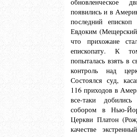
обновленческое дв
появились и в Амери
последний епископ 
Евдоким (Мещерский)
что прихожане ста
епископату. К т
попыталась взять в 
контроль над цер
Состоялся суд, кас
116 приходов в Амер
все-таки добились
собором в Нью-Йор
Церкви Платон (Рож
качестве экстренны