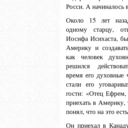
Росси. А начиналось в
Около 15 лет наза
одному старцу, от
Иосифа Исихаста, был
Америку и создават
как человек духов
решился действова
время его духовные ч
стали его уговарив
гости: «Отец Ефрем, 
приехать в Америку, 
понял, что на это ест
Он приехал в Канаду