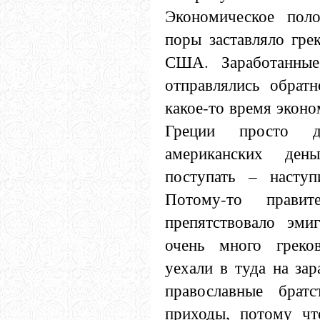
Экономическое пол
поры заставляло грек
США. Заработанные
отправлялись обрат
какое-то время эконо
Греции просто д
американских день
поступать – насту
Потому-то правит
препятствовало эми
очень много греко
уехали в туда на зар
православные братс
приходы, потому чт