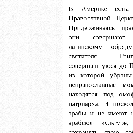
В Америке есть, 
Православной Церкв
Придерживаясь прав
они совершают 
латинскому обряд
святителя Григ
совершавшуюся до II
из которой убраны
неправославные мо
находятся под омо
патриарха. И поско
арабы и не имеют н
арабской культуре
сохранять свою со