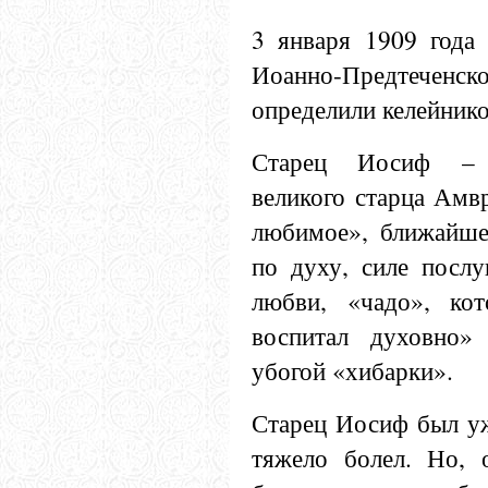
3 января 1909 года
Иоанно-Предтеченс
определили келейник
Старец Иосиф – 
великого старца Амв
любимое», ближайше
по духу, силе послу
любви, «чадо», ко
воспитал духовно»
убогой «хибарки».
Старец Иосиф был уже
тяжело болел. Но, о