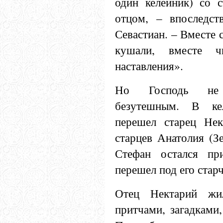
один келейник) со 
отцом, – впоследст
Севастиан. – Вместе 
кушали, вместе ч
наставления».
Но Господь не 
безутешным. В ке
перешел старец Нек
старцев Анатолия (З
Стефан остался пр
перешел под его стар
Отец Нектарий жил
притчами, загадками,