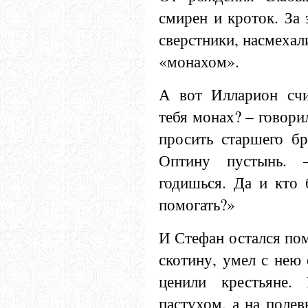
смирен и кроток. За 
сверстники, насмехал
«монахом».
А вот Илларион счи
тебя монах? – говорил
просить старшего бр
Оптину пустынь. 
годишься. Да и кто 
помогать?»
И Стефан остался пом
скотину, умел с нею 
ценили крестьяне.
пастухом, а на полев