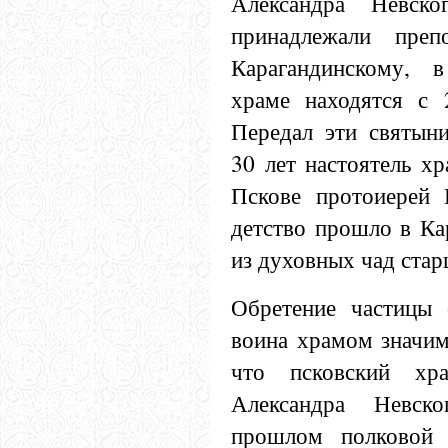
Александра Невско
принадлежали преп
Карагандинскому, в
храме находятся с 
Передал эти святын
30 лет настоятель х
Пскове протоиерей 
детство прошло в Ка
из духовных чад стар
Обретение частицы 
воина храмом значим
что псковский хр
Александра Невск
прошлом полковой 