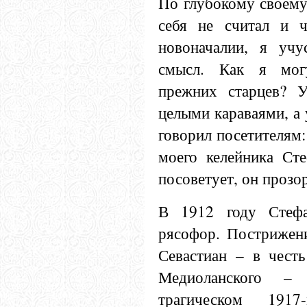
По глубокому своему
себя не считал и ч
новоначалии, я учу
смысл. Как я мог
прежних старцев? У
целыми караваями, а 
говорил посетителям:
моего келейника Ст
посоветует, он прозо
В 1912 году Стеф
рясофор. Пострижен
Севастиан – в честь
Медиоланского –
трагическом 1917