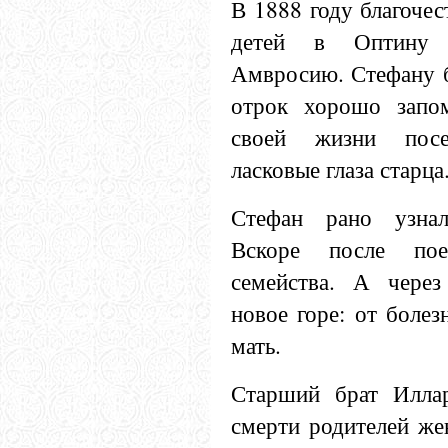
В 1888 году благочес
детей в Оптину 
Амвросию. Стефану б
отрок хорошо запо
своей жизни пос
ласковые глаза старца
Стефан рано узнал
Вскоре после пое
семейства. А через
новое горе: от болез
мать.
Старший брат Иллар
смерти родителей жен