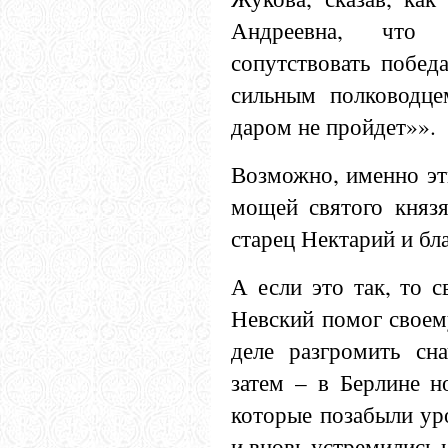
Андреевна, что
сопутствовать побед
сильным полководце
даром не пройдет»».
Возможно, именно эт
мощей святого князя
старец Нектарий и бл
А если это так, то с
Невский помог своем
деле разгромить сн
затем – в Берлине н
которые позабыли ур
и вновь устремились 