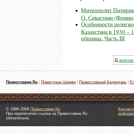
Митрополит Питирим.
О. Севастиан (Фомин
Особенности религио
Казахстана в 1930 – 
общины. Часть III
версия 
Православие.Ru
|
Поместные Церкви
|
Православный Календарь
|
En
© 1999–2008
Православие.Ru
Контакт
При перепечатке ссылка на Православие.Ru
информ
обязательна