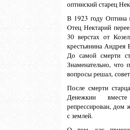
оптинский старец Нек
В 1923 году Оптина 
Отец Нектарий перее
30 верстах от Козе
крестьянина Андрея 
До самой смерти ст
Знаменательно, что 
вопросы решал, совет
После смерти старц
Денежкин вмес
репрессирован, дом 
с землей.
О том, как приезж