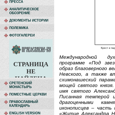
ПРЕССА
АНАЛИТИЧЕСКОЕ
ОБОЗРЕНИЕ
ДОКУМЕНТЫ ИСТОРИИ
ПОЛЕМИКА
ФОТОГАЛЕРЕИ
Крест и па
Международной духо
программе «Под звез
образ благоверного ве
Невского, а также в
схимонашеский парам
СРЕТЕНСКИЙ
мощей святого князя.
МОНАСТЫРЬ
имя святого Александ
ПОМЕСТНЫЕ ЦЕРКВИ
Писанная темперой и
драгоценными камн
ПРАВОСЛАВНЫЙ
КАЛЕНДАРЬ
иконописцев – часть 
«Житие Александра Не
ENGLISH VERSION