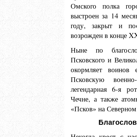
Омского полка гор
выстроен за 14 меся
году, закрыт и пос
возрожден в конце XX
Ныне по благосло
Псковского и Велико
окормляет воинов е
Псковскую военно-
легендарная 6-я ро
Чечне, а также ато
«Псков» на Северном
Благослов
Некогда крест с ча