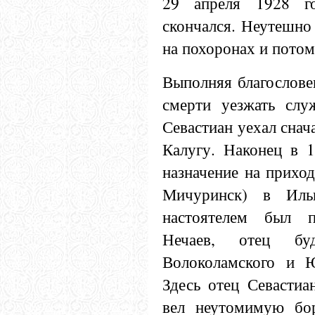
29 апреля 1928 го
скончался. Неутешно 
на похоронах и потом
Выполняя благословен
смерти уезжать слу
Севастиан уехал снача
Калугу. Наконец в 1
назначение на приход
Мичуринск) в Ильи
настоятелем был п
Нечаев, отец буд
Волоколамского и Ю
Здесь отец Севастиа
вел неутомимую бор