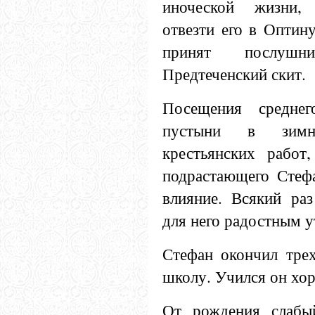
иноческой жизни,
отвезти его в Оптин
принят послуш
Предтеченский скит.
Посещения средне
пустыни в зимн
крестьянских работ
подрастающего Стеф
влияние. Всякий ра
для него радостным 
Стефан окончил тре
школу. Учился он хо
От рождения слабы