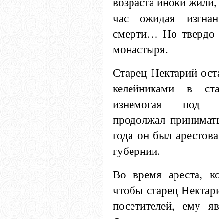
возраста иноки жили,
час ожидая изгнан
смерти… Но твердо 
монастыря.
Старец Нектарий ост
келейниками в ста
изнемогая под б
продолжал принимать
года он был арестова
губернии.
Во время ареста, ко
чтобы старец Нектари
посетителей, ему я