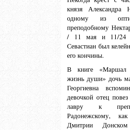
князя Александра Н
одному из опти
преподобному Нектар
/ 11 мая и 11/24 
Севастиан был келейн
его кончины.
В книге «Маршал 
жизнь души» дочь м
Георгиевна вспомин
девочкой отец повез
лавру к препо
Радонежскому, ка
Дмитрии Донск