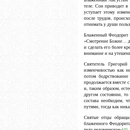
теле. Сон приводит в
уступает этому измен
после трудов, происх
отнимать у души польз
Блаженный Феодорит К
«Смотрение Божие… да
и сделать его более к
внимание и на утешени
Святитель Григорий
изменчивостью как н
потом бодрствование
продолжается вместе с
и, таким образом, ес
другом состоянии, то
состава необходим, ч
путями, тогда как ник
Святые отцы обраща
блаженного Феодорита 
тело человеческое»
[4]
.