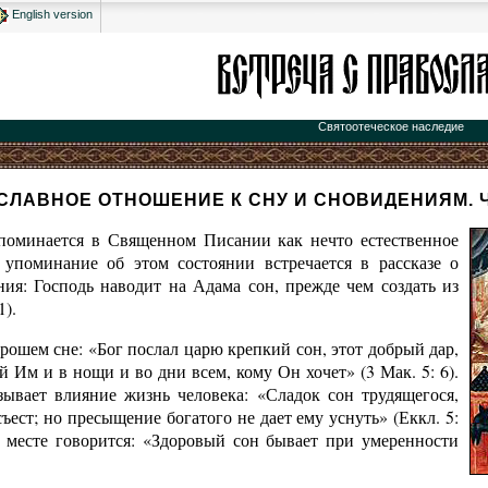
English version
Святоотеческое наследие
СЛАВНОЕ ОТНОШЕНИЕ К СНУ И СНОВИДЕНИЯМ. Ч
поминается в Священном Писании как нечто естественное
 упоминание об этом состоянии встречается в рассказе о
ния: Господь наводит на Адама сон, прежде чем создать из
1).
орошем сне: «Бог послал царю крепкий сон, этот добрый дар,
 Им и в нощи и во дни всем, кому Он хочет» (3 Мак. 5: 6).
азывает влияние жизнь человека: «Сладок сон трудящегося,
съест; но пресыщение богатого не дает ему уснуть» (Еккл. 5:
м месте говорится: «Здоровый сон бывает при умеренности