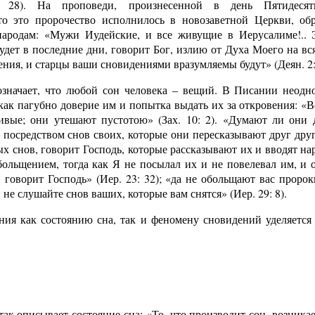
: 28). На проповеди, произнесенной в день Пятидесят
что это пророчество исполнилось в новозаветной Церкви, об
народам: «Мужи Иудейские, и все живущие в Иерусалиме!.. 
удет в последние дни, говорит Бог, излию от Духа Моего на 
ения, и старцы ваши сновидениями вразумляемы будут» (Деян. 2: 
означает, что любой сон человека – вещий. В Писании неодн
 как пагубно доверие им и попытка выдать их за откровения: 
ивые; они утешают пустотою» (Зах. 10: 2). «Думают ли они
посредством снов своих, которые они пересказывают друг другу?
х снов, говорит Господь, которые рассказывают их и вводят н
ольщением, тогда как Я не посылал их и не повелевал им, и 
 говорит Господь» (Иер. 23: 32); «да не обольщают вас проро
и не слушайте снов ваших, которые вам снятся» (Иер. 29: 8).
ия как состоянию сна, так и феномену сновидений уделяется 
к описывает состояние сна: «То, что производит сон, возникает