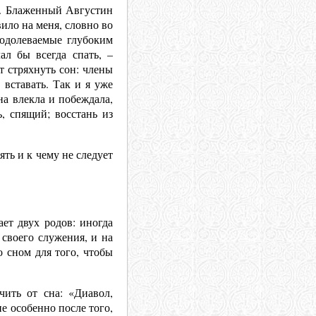
я. Блаженный Августин
ило на меня, словно во
 одолеваемые глубоким
ал бы всегда спать, –
т стряхнуть сон: члены
 вставать. Так и я уже
на влекла и побеждала,
, спящий; восстань из
ть и к чему не следует
ет двух родов: иногда
 своего служения, и на
о сном для того, чтобы
ить от сна: «Диавол,
е особенно после того,