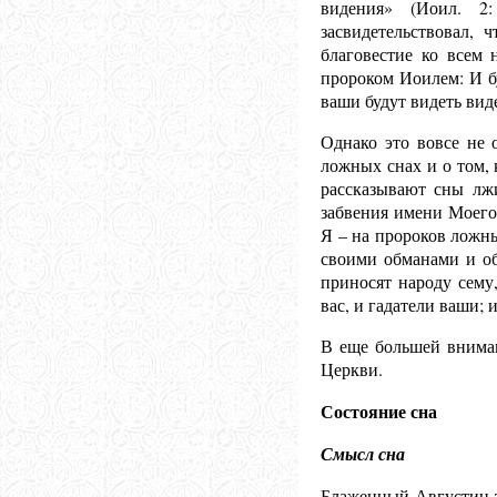
видения» (Иоил. 2
засвидетельствовал, 
благовестие ко всем 
пророком Иоилем: И б
ваши будут видеть вид
Однако это вовсе не 
ложных снах и о том,
рассказывают сны лж
забвения имени Моего 
Я – на пророков ложны
своими обманами и об
приносят народу сему,
вас, и гадатели ваши; 
В еще большей вниман
Церкви.
Состояние сна
Смысл сна
Блаженный Августин та