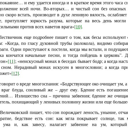
покаяние… и ему удается иногда и в краткое время этого часа сн
должение всей ночи. Во-вторых… и чистый сон без опасных 
о скоро встать, производит в духе ленивую вялость, ослабляет
е, притупляет зоркость разума, которые на весь день могли
сильными против всех наветов врага»
[10]
.
ствичник еще подробнее пишет о том, как бесы используют с
: «Когда, по гласу духовной трубы (колокола), видимо собира
аги. Одни приступают к постели, когда мы встали, и подущают 
ка кончатся начальные песни, и тогда пойдешь в церковь”. 
сон»
[11]
; «неискусный монах в беседах бывает бодр; а когда наст
ь сном. Нерадивый монах искусен в многословии; а когда пр
может»
[12]
.
 говорит о вреде многоспания: «Бодрствующее око очищает ум, а
враг блуда, сонливый же – друг ему. Бдение есть погашени
ений… Излишество сна – причина забвения; бдение же очища
итель, похищающий у ленивых половину жизни или еще больше
еличковский пишет, что сон порождает леность, уныние, отчая
братие, бедствие есть сон: как мгла покрывает солнце, так
у ума и, как завесу, налагает забвение на ум, который