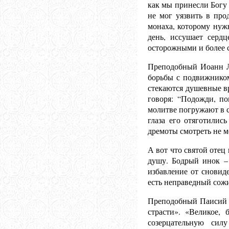
как мы принесли Богу 
не мог уязвить в про
монаха, которому нужн
день, иссушает сердц
осторожными и более 
Преподобный Иоанн Ле
борьбы с подвижником
стекаются душевные вр
говоря: “Подожди, по
молитве погружают в 
глаза его отяготилис
дремоты смотреть не 
А вот что святой отец
душу. Бодрый инок – 
избавление от сновид
есть неправедный сож
Преподобный Паисий В
страсти». «Великое, 
созерцательную сил