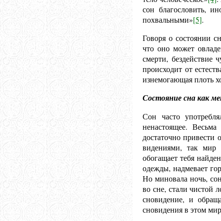
сон благословить, ин
похвальными»
[5]
.
Говоря о состоянии с
что оно может овладе
смерти, бездействие 
происходит от естеств
изнемогающая плоть хо
Состояние сна как м
Сон часто употребля
ненастоящее. Весьма
достаточно привести 
видениями, так мир 
обогащает тебя найде
одежды, надмевает гор
Но миновала ночь, сон
во сне, стали чистой 
сновидение, и обращ
сновидения в этом мир