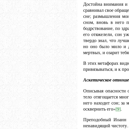
Достойна внимания и 
сравнивал свое обраще
сне; размышления мои
сном, вновь в него п
бодрствование, по зд
его отяжелели, сон уж
твердо знал, что лучш
но оно было мило и д
мертвых, и озарит теб
В этих метафорах видн
привязываться, и к про
Аскетическое отношен
Описывая опасности о
тело отягощается мног
него находит сон; за 
осквернить его»
[9]
.
Преподобный Иоанн К
ненавидящий чистоту… 