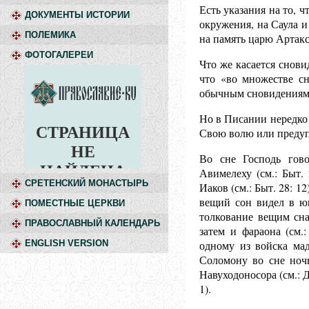
Есть указания на то, 
ДОКУМЕНТЫ ИСТОРИИ
окружения, на Саула и 
ПОЛЕМИКА
на память царю Артаксе
ФОТОГАЛЕРЕИ
Что же касается снови
что «во множестве сн
обычным сновидениям
Но в Писании нередко 
Свою волю или предуп
Во сне Господь гово
Авимелеху (см.: Быт.
СРЕТЕНСКИЙ МОНАСТЫРЬ
Иаков (см.: Быт. 28: 12
вещий сон видел в юн
ПОМЕСТНЫЕ ЦЕРКВИ
толкование вещим сна
ПРАВОСЛАВНЫЙ КАЛЕНДАРЬ
затем и фараона (см.
ENGLISH VERSION
одному из войска мад
Соломону во сне ночь
Навуходоносора (см.: Д
1).