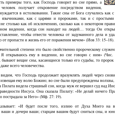
сть примеры того, как Господь говорит во сне прямо, а
 человек получает откровение посредством видения,
 нуждается в истолковании. Такие сны от Бога случались как с
 язычниками, как с царями и пророками, так и с простым
 не столько как об исключениях, сколько как о некотором прави
чном видении, когда сон находит на людей… тогда Он откры
ставление, чтобы отвести человека от задуманного дела и уда
о от пропасти и жизнь его от поражения мечом» (Иов 33: 15–18).
ачительной степени это было свойственно пророческому служен
 Я открываюсь ему в видении, во сне говорю с ним» (Чис. 
, бывают вещие сны, касающиеся только его судьбы, то пророк
 даже всего человечества.
видим, что Господь продолжает вразумлять людей через снов
, извещая ему волю Божию; во сне были предупреждены волхвы,
а Пилата видела страшный сон, когда муж ее вершил суд над Ии
праведности Иисуса. Она сказала Пилату: «Не делай ничего Пр
о пострадала за Него» (Мф. 27: 19).
азывает: «И будет после того, излию от Духа Моего на в
 ваши и дочери ваши; старцам вашим будут сниться сны, и юн