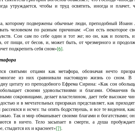
огда утруждается, чтобы и труд освятить, иногда и плачет, 
на, которому подвержены обычные люди, преподобный Иоанн 
вать человеком по разным причинам: «Сон есть некоторое св
чувств. Сон сам по себе один и тот же; но он, как и похоть,
а, от пищи, от бесов, и, может быть, от чрезмерного и продолж
чет подкрепить себя сном»
[6]
.
етафора
лся святыми отцами как метафора, обозначая нечто призра
 многие из них сравнивали настоящую жизнь со сном. В 
одну цитату из преподобного Ефрема Сирина: «Как сон обольщ
обольщает своими удовольствиями и благами. Обманчив б
нными сокровищами, делает властелином, дает тебе высокие чи
достью и в мечтательных призраках представляет, как приходят
 рассеялся и исчез: ты опять бодрствуешь, и все те видения, ка
ложью. Так и мир обманывает своими благами и богатствами; он
аются в ничто. Тело засыпает в смерти, а душа пробуждает
е, стыдится их и краснеет»
[7]
.