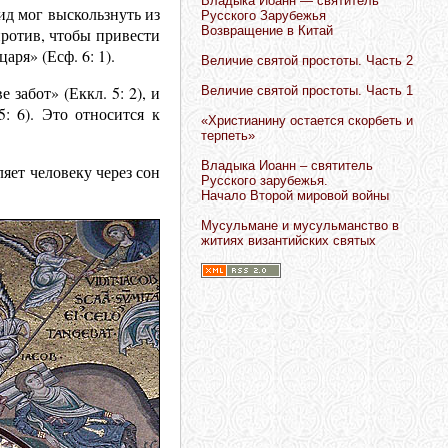
Владыка Иоанн — святитель
вид мог выскользнуть из
Русского Зарубежья
Возвращение в Китай
апротив, чтобы привести
ря» (Есф. 6: 1).
Величие святой простоты. Часть 2
забот» (Еккл. 5: 2), и
Величие святой простоты. Часть 1
: 6). Это относится к
«Христианину остается скорбеть и
терпеть»
Владыка Иоанн – святитель
ляет человеку через сон
Русского зарубежья.
Начало Второй мировой войны
Мусульмане и мусульманство в
житиях византийских святых