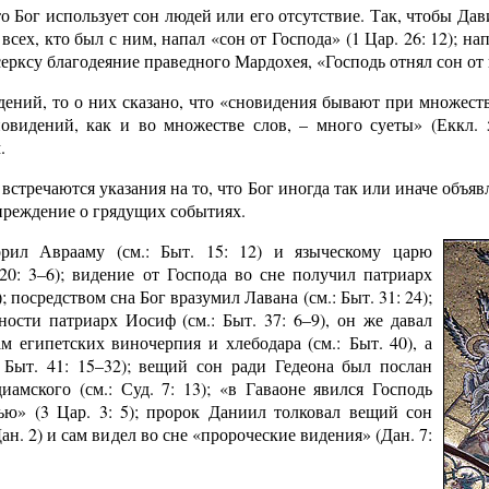
что Бог использует сон людей или его отсутствие. Так, чтобы Да
всех, кто был с ним, напал «сон от Господа» (1 Цар. 26: 12); н
рксу благодеяние праведного Мардохея, «Господь отнял сон от ца
дений, то о них сказано, что «сновидения бывают при множестве 
овидений, как и во множестве слов, – много суеты» (Еккл. 5
.
встречаются указания на то, что Бог иногда так или иначе объяв
реждение о грядущих событиях.
рил Аврааму (см.: Быт. 15: 12) и языческому царю
 20: 3–6); видение от Господа во сне получил патриарх
); посредством сна Бог вразумил Лавана (см.: Быт. 31: 24);
ости патриарх Иосиф (см.: Быт. 37: 6–9), он же давал
м египетских виночерпия и хлебодара (см.: Быт. 40), а
: Быт. 41: 15–32); вещий сон ради Гедеона был послан
иамского (см.: Суд. 7: 13); «в Гаваоне явился Господь
ю» (3 Цар. 3: 5); пророк Даниил толковал вещий сон
ан. 2) и сам видел во сне «пророческие видения» (Дан. 7: