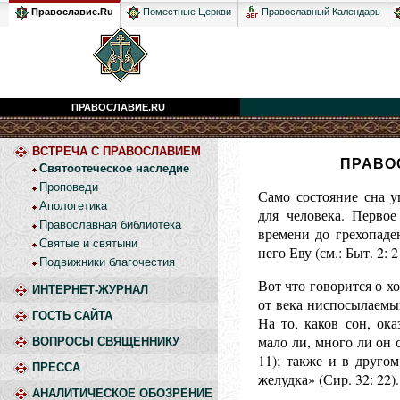
Православный Календарь
Православие.Ru
Поместные Церкви
ПРАВОСЛАВИЕ.RU
ВСТРЕЧА С ПРАВОСЛАВИЕМ
ПРАВО
Святоотеческое наследие
Проповеди
Само состояние сна у
Апологетика
для человека. Первое
Православная библиотека
времени до грехопаде
Святые и святыни
него Еву (см.: Быт. 2: 2
Подвижники благочестия
Вот что говорится о х
ИНТЕРНЕТ-ЖУРНАЛ
от века ниспосылаемый
ГОСТЬ САЙТА
На то, каков сон, ок
мало ли, много ли он 
ВОПРОСЫ СВЯЩЕННИКУ
11); также и в друго
ПРЕССА
желудка» (Сир. 32: 22).
АНАЛИТИЧЕСКОЕ ОБОЗРЕНИЕ