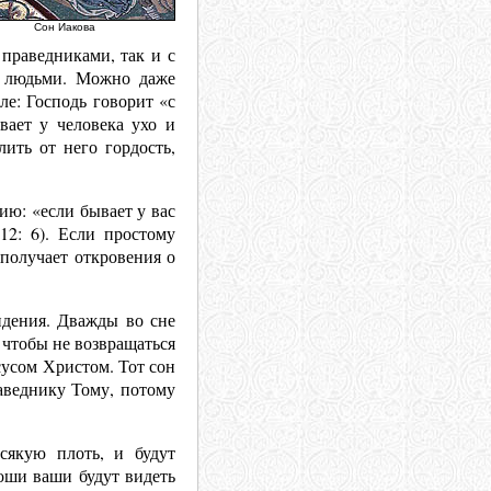
Сон Иакова
 праведниками, так и с
и людьми. Можно даже
ле: Господь говорит «с
вает у человека ухо и
лить от него гордость,
ию: «если бывает у вас
12: 6). Если простому
 получает откровения о
идения. Дважды во сне
 чтобы не возвращаться
сусом Христом. Тот сон
аведнику Тому, потому
сякую плоть, и будут
оши ваши будут видеть