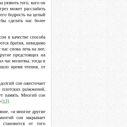
а уязвить того, кого он
грез может расслабить
 его бодрость на целый
 бы сделать нас более
он в качестве способа
ются братия, невидимо
нас снова лечь на нее,
Другие предстоящих на
ал час молитвы, тогда и
ишло время чтения, от
 долгий сон ожесточает
е плотских разжжений,
ет память. Многий сон
»
[13]
.
ние, «и многие другие
 многий сон закрывает
 становится от того