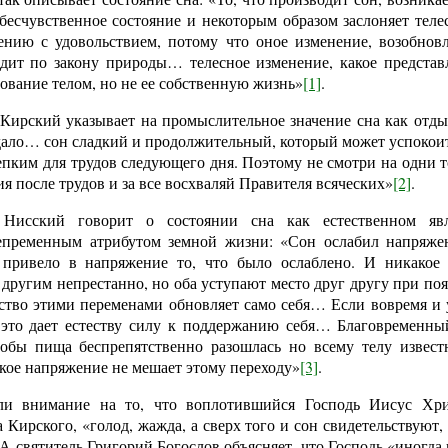
 бесчувственное состояние и некоторым образом заслоняет тел
ению с удовольствием, потому что оное изменение, возобно
одит по закону природы… телесное изменение, какое представ
ование телом, но не ее собственную жизнь»
[1]
.
ирский указывает на промыслительное значение сна как отдых
ло… сон сладкий и продолжительный, который может успокоить
репким для трудов следующего дня. Поэтому не смотри на одни т
я после трудов и за все восхваляй Правителя всяческих»
[2]
.
 Нисский говорит о состоянии сна как естественном явл
епременным атрибутом земной жизни: «Сон ослабил напряжен
 привело в напряжение то, что было ослаблено. И никакое 
 другим непрестанно, но оба уступают место друг другу при поя
тество этими переменами обновляет само себя… Если вовремя и
 это дает естеству силу к поддержанию себя… Благовременны
тобы пища беспрепятственно разошлась но всему телу извес
акое напряжение не мешает этому переходу»
[3]
.
ли внимание на то, что воплотившийся Господь Иисус Хри
Кирского, «голод, жажда, а сверх того и сон свидетельствуют, 
 А святитель Григорий Богослов объясняет, что Господь «иногда