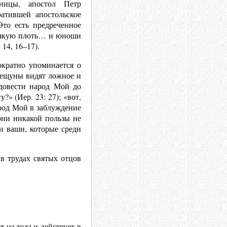
ницы, апостол Петр
ратившей апостольское
Это есть предреченное
всякую плоть… и юноши
14, 16–17).
ократно упоминается о
«Вещуны видят ложное и
 довести народ Мой до
» (Иер. 23: 27); «вот,
арод Мой в заблуждение
они никакой пользы не
ки ваши, которые среди
в трудах святых отцов
 из тела и действует в