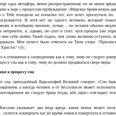
еще одна метафора, менее распространенная, но не менее ярка
ние к вере с процессом пробуждения: «Мирское бремя нежно дав
 о Тебе походили на попытки тех, кто хочет проснуться, но,
огружаются. И хотя нет ни одного человека, который пожел
равому и всеобщему мнению, лучше, – но человек обычно медли
е неприятен, и, однако, он спит и спит, хотя пришла уже пора
е мне себя любви Твоей отдать, чем злому желанию уступать; о
ержало. Мне нечего было ответить на Твои слова: “Проснись
я Христос”»
[8]
.
о и отношение к сновидениям как к тому, чему не следует доверя
цессу сна как к тому, чему не должно предаваться сверх меры.
ие к процессу сна
т сна, преподобный Варсонофий Великий говорит: «Сон быва
оядением, а иногда человек и от бессилия не может исполнить
многоядением же следует брань блуда, ибо (враг) отягощает тел
ассиан указывает два вида вреда, какие монах может получ
силится осквернить нас во время покоя и повергнуть в отчаяни