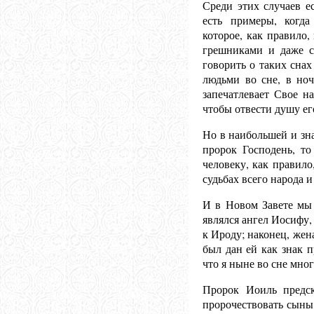
Среди этих случаев е
есть примеры, когда
которое, как правило,
грешниками и даже с
говорить о таких снах
людьми во сне, в но
запечатлевает Свое на
чтобы отвести душу ег
Но в наибольшей и зн
пророк Господень, то
человеку, как правило
судьбах всего народа и
И в Новом Завете мы 
являлся ангел Иосифу
к Ироду; наконец, жен
был дан ей как знак 
что я ныне во сне мног
Пророк Иоиль предск
пророчествовать сыны