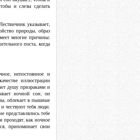
чтобы и слезы сделать
Лествичник указывает,
ойство природы, образ
 имеет многие причины:
ительного поста, когда
чное, непостоянное и
качестве иллюстрации
ает душу призраками и
ывает ночной сон; он
ны, облекает в пышные
 и чествуют тебя люди.
кие представлялись тебе
и проходят, как ночное
ся, припоминает свои