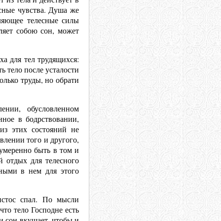
есные чувства. Душа же
вляющее телесные силы
ляет собою сон, может
а для тел трудящихся:
 тело после усталости
олько труды, но обрати
ении, обусловленном
ное в бодрствовании,
из этих состояний не
влении того и другого,
 умеренно быть в том и
й отдых для телесного
тными в нем для этого
стос спал. По мысли
что тело Господне есть
 и сон вкушает, чтобы и