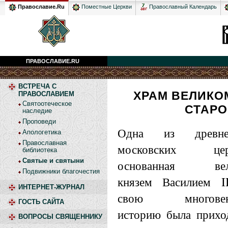
Православный Календарь
Православие.Ru
Поместные Церкви
ПРАВОСЛАВИЕ.RU
ВСТРЕЧА С
ХРАМ ВЕЛИКО
ПРАВОСЛАВИЕМ
Святоотеческое
СТАРО
наследие
Проповеди
Одна из древне
Апологетика
Православная
московских церк
библиотека
Святые и святыни
основанная вел
Подвижники благочестия
князем Василием II
ИНТЕРНЕТ-ЖУРНАЛ
свою многовек
ГОСТЬ САЙТА
историю была прихо
ВОПРОСЫ СВЯЩЕННИКУ