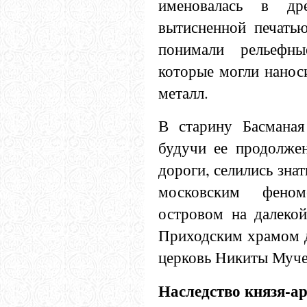
именовалась в др
вытисненной печатью
понимали рельефны
которые могли наноси
металл.
В старину Басманая
будучи ее продолжен
дороги, селились зна
московским феном
островом на далекой
Приходским храмом д
церковь Никиты Муче
Наследство князя-а