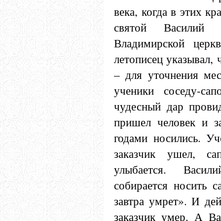
века, когда в этих кр
святой Василий
Владимирской церк
летописец указывал, 
– для уточнения мес
ученики соседу-са
чудесный дар прови
пришел человек и за
годами носились. Уч
заказчик ушел, са
улыбается. Васил
собирается носить с
завтра умрет». И де
заказчик умер. А В