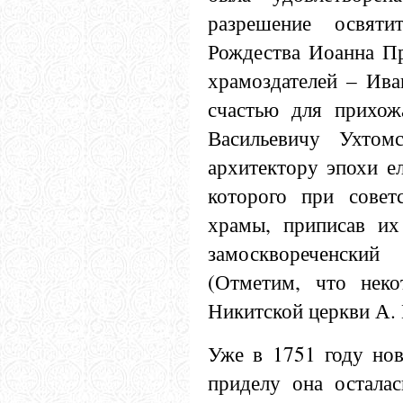
разрешение освят
Рождества Иоанна Пр
храмоздателей – Ива
счастью для прихо
Васильевичу Ухтом
архитектору эпохи е
которого при совет
храмы, приписав их 
замосквореченски
(Отметим, что неко
Никитской церкви А. 
Уже в 1751 году нов
приделу она остала