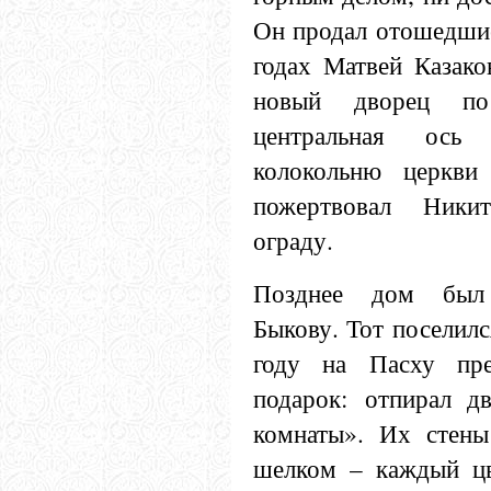
Он продал отошедшие
годах Матвей Казако
новый дворец по
центральная ось
колокольню церкви
пожертвовал Ники
ограду.
Позднее дом был 
Быкову. Тот поселилс
году на Пасху пре
подарок: отпирал д
комнаты». Их стен
шелком – каждый цв