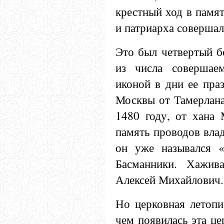
крестный ход в памят
и патриарха совершалс
Это был четвертый б
из числа совершае
иконой в дни ее пра
Москвы от Тамерлана
1480 году, от хана 
память проводов вла
он уже назывался 
Басманники. Хажив
Алексей Михайлович.
Но церковная летопи
чем появилась эта ц