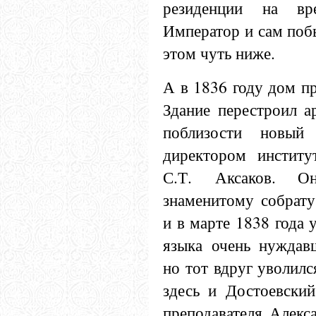
резиденции на вр
Император и сам побы
этом чуть ниже.
А в 1836 году дом п
Здание перестроил а
поблизости новый
директором инстит
С.Т. Аксаков. О
знаменитому собрату
и в марте 1838 года 
языка очень нуждавш
но тот вдруг уволилс
здесь и Достоевский
преподавателя Алекс