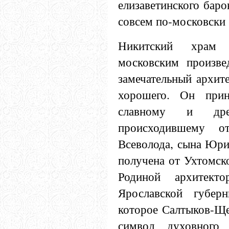
елизаветинского баро
совсем по-московски
Никитский храм 
московским произве
замечательный архит
хорошего. Он прин
славному и дре
происходившему 
Всеволода, сына Юри
получена от Ухтомско
Родиной архитект
Ярославской губер
которое Салтыков-Ще
символ духовного 