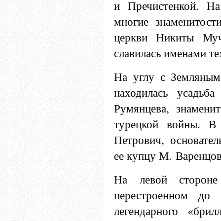
и Пречистенкой. На
многие знаменитост
церкви Никиты Муч
славилась именами те
На углу с Земляным 
находилась усадьба
Румянцева, знаменит
турецкой войны. В
Петрович, основател
ее купцу М. Варенцов
На левой сторон
перестроенном до 
легендарного «брил