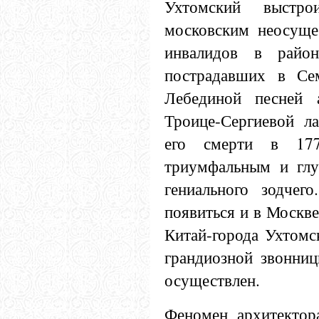
Ухтомский выстр
московским неосущ
инвалидов в райо
пострадавших в Се
Лебединой песней а
Троице-Сергиевой ла
его смерти в 177
триумфальным и глу
гениального зодчег
появиться и в Москв
Китай-города Ухтомс
грандиозной звонниц
осуществлен.
Феномен архитектора