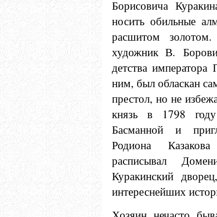
Борисовича Куракин
носить обильные ал
расшитом золотом.
художник В. Борови
детства императора 
ним, был обласкан са
престол, но не избеж
князь в 1798 году
Басманной и пригл
Родиона Казаков
расписывал Домен
Куракинский дворец
интереснейших истор
Хозяин нечасто быв