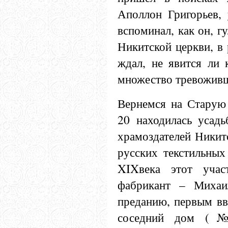
Аполлон Григорьев, 
вспоминал, как он, г
Никитской церкви, в 
ждал, не явится ли 
множество тревожив
Вернемся на Старую
20 находилась усадь
храмоздателей Никит
русских текстильных
XIX
века этот учас
фабрикант –
Михаил
преданию, первым вв
соседний дом (№