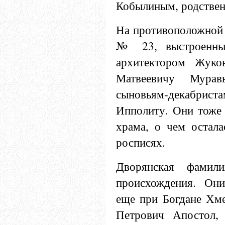
Кобылиным, родствен
На противоположной 
№ 23, выстроенный
архитектором Жуко
Матвеевичу Мурав
сыновьям-декабр
Ипполиту. Они тоже
храма, о чем остала
росписях.
Дворянская фамил
происхождения. Он
еще при Богдане Хм
Петрович Апостол, 