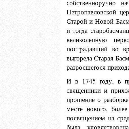
собственноручно на
Петропавловской це
Старой и Новой Басм
и тогда старобасман
великолепную цер
пострадавший во вр
выгорела Старая Басм
разросшегося приход
И в 1745 году, в п
священники и прихо
прошение о разборке
месте нового, боле
посвящением на сред
была удовлетворе