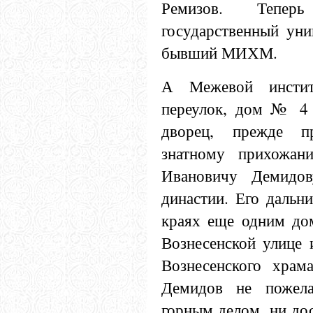
Ремизов. Тепе
государственный уни
бывший МИХМ.
А Межевой инстит
переулок, дом № 4 
дворец, прежде п
знатному прихожан
Ивановичу Демидов
династии. Его дальн
краях еще одним до
Вознесенской улице 
Вознесенского храм
Демидов не пожела
горным делом, ни до