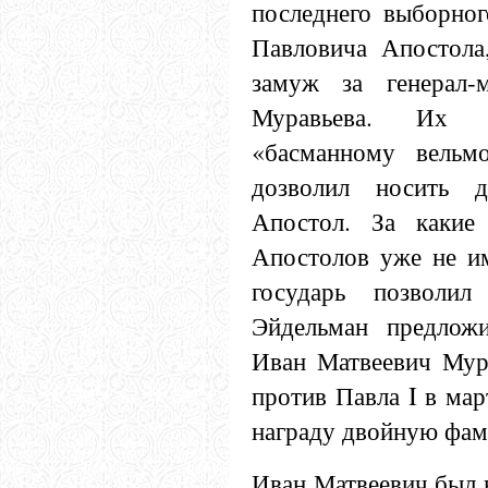
последнего выборно
Павловича Апостола
замуж за генерал-
Муравьева. Их 
«басманному вельм
дозволил носить 
Апостол. За какие
Апостолов уже не им
государь позволил
Эйдельман предлож
Иван Матвеевич Мура
против Павла I в мар
награду двойную фам
Иван Матвеевич был 