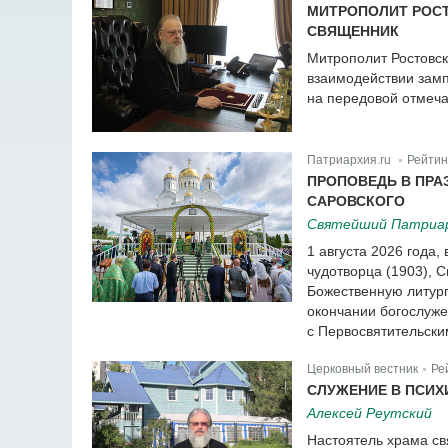
МИТРОПОЛИТ РОСТ
СВЯЩЕННИК
Митрополит Ростовск
взаимодействии замп
на передовой отмеч
Патриархия.ru
Рейтин
|
ПРОПОВЕДЬ В ПРА
САРОВСКОГО
Святейший Патриарх
1 августа 2026 года
чудотворца (1903), 
Божественную литур
окончании богослуж
с Первосвятительски
Церковный вестник
Ре
|
СЛУЖЕНИЕ В ПСИХ
Алексей Реутский
Настоятель храма с