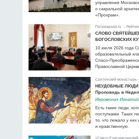
управления Московск
о сакральной архите
«Прохрам».
Патриархия.ru
Рейтин
|
СЛОВО СВЯТЕЙШЕГ
БОГОСЛОВСКИХ К
10 июля 2026 года С
образовательный кла
Спасо-Преображенско
Православной Церкви
Сретенский монастырь
НЕУДОБНЫЕ ЛЮДИ
Проповедь в Недел
Иеромонах Игнатий
Есть такие люди, ко
поступками. Таких л
то, что лежало у них
и нравственную.
«Свято-Елисаветинский