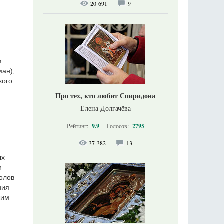
20 691
9
в
ман),
кого
Про тех, кто любит Спиридона
Елена Долгачёва
Рейтинг:
9.9
Голосов:
2795
37 382
13
ых
и
олов
ния
ким