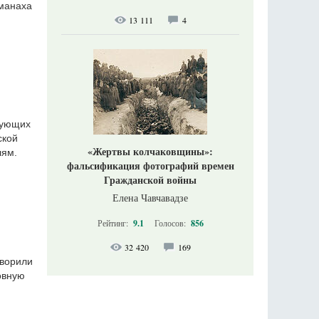
ьманаха
13 111
4
вующих
ской
«Жертвы колчаковщины»:
лям.
фальсификация фотографий времен
Гражданской войны
Елена Чавчавадзе
Рейтинг:
9.1
Голосов:
856
32 420
169
оворили
ховную