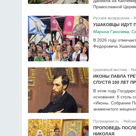
Даниила на Кантемир
Православной Церкви
Русское воскресение
Р
|
УШАКОВЦЫ ИДУТ П
Марина Ганичева, С
В 2026 году отмечае
Федоровича Ушакова 
Церковный вестник
Ре
|
ИКОНЫ ПАВЛА ТРЕ
СПУСТЯ 100 ЛЕТ 
В этом году Государс
основания. К столь 
«Иконы. Собрание П
знаменитого меценат
Патриархия.ru
Рейтин
|
ПРОПОВЕДЬ ПОСЛЕ
НИКОЛАЯ