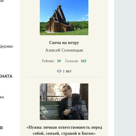
ой
Свеча на ветру
Церкви.
Алексей Солоницын
Рейтинг:
10
Голосов:
163
1 863
ЕНАТА
ка
«Нужна личная ответственность перед
ЛЯ
собой, семьей, страной и Богом»