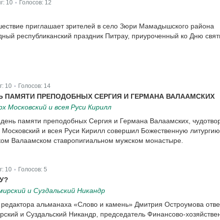
г:
10
Голосов:
12
|
шествие приглашает зрителей в село Зюри Мамадышского района
дный республиканский праздник Питрау, приуроченный ко Дню свя
г:
10
Голосов:
14
|
Ь ПАМЯТИ ПРЕПОДОБНЫХ СЕРГИЯ И ГЕРМАНА ВАЛААМСКИХ
 Московский и всея Руси Кирилл
в день памяти преподобных Сергия и Германа Валаамских, чудотво
Московский и всея Руси Кирилл совершил Божественную литургию
ом Валаамском ставропигиальном мужском монастыре.
г:
10
Голосов:
5
|
У?
ирский и Суздальский Никандр
 редактора альманаха «Слово и камень» Дмитрия Остроумова отве
ский и Суздальский Никандр, председатель Финансово-хозяйстве