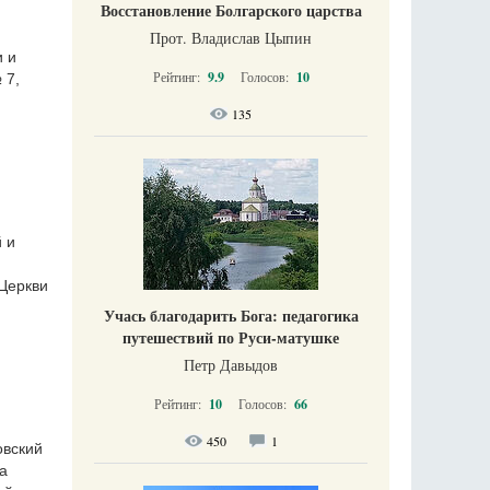
Восстановление Болгарского царства
Прот. Владислав Цыпин
и и
Рейтинг:
9.9
Голосов:
10
 7,
135
 и
Церкви
Учась благодарить Бога: педагогика
путешествий по Руси-матушке
Петр Давыдов
Рейтинг:
10
Голосов:
66
450
1
овский
а