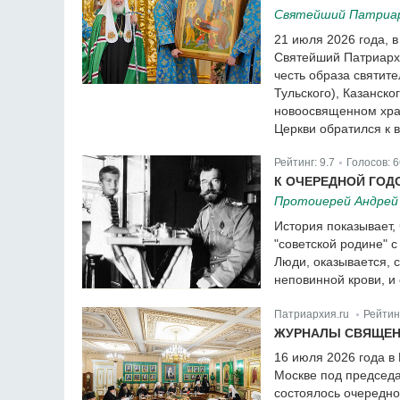
Святейший Патриарх
21 июля 2026 года, 
Святейший Патриарх 
честь образа святит
Тульского), Казанск
новоосвященном хра
Церкви обратился к 
Рейтинг:
9.7
Голосов:
6
|
К ОЧЕРЕДНОЙ ГОД
Протоиерей Андрей 
История показывает,
"советской родине" 
Люди, оказывается, 
неповинной крови, и 
Патриархия.ru
Рейтин
|
ЖУРНАЛЫ СВЯЩЕНН
16 июля 2026 года в
Москве под председа
состоялось очередн