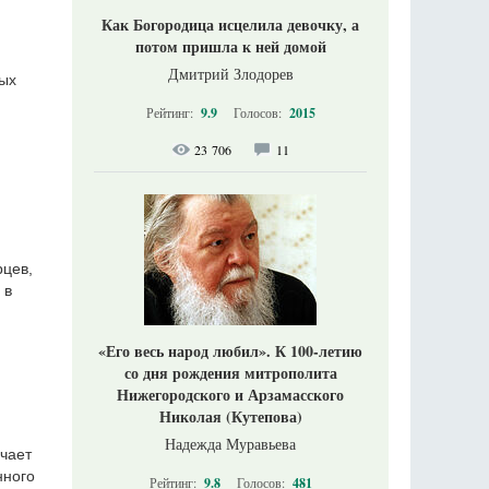
Как Богородица исцелила девочку, а
потом пришла к ней домой
Дмитрий Злодорев
тых
Рейтинг:
9.9
Голосов:
2015
23 706
11
рцев,
 в
«Его весь народ любил». К 100-летию
со дня рождения митрополита
Нижегородского и Арзамасского
Николая (Кутепова)
Надежда Муравьева
чает
нного
Рейтинг:
9.8
Голосов:
481