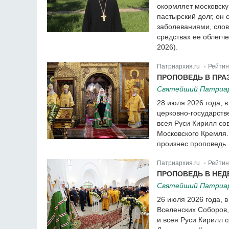
окормляет московск
пастырский долг, он
заболеваниями, слов
средствах ее облегч
2026).
Патриархия.ru
Рейтин
|
ПРОПОВЕДЬ В ПРА
Святейший Патриарх
28 июля 2026 года, 
церковно-государств
всея Руси Кирилл с
Московского Кремля.
произнес проповедь.
Патриархия.ru
Рейтин
|
ПРОПОВЕДЬ В НЕД
Святейший Патриарх
26 июля 2026 года, 
Вселенских Соборов,
и всея Руси Кирилл