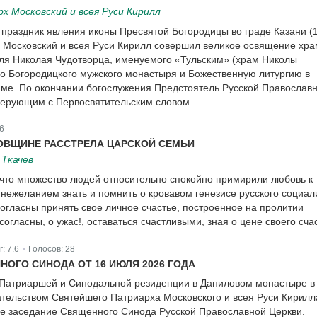
 Московский и всея Руси Кирилл
в праздник явления иконы Пресвятой Богородицы во граде Казани (1
Московский и всея Руси Кирилл совершил великое освящение хра
еля Николая Чудотворца, именуемого «Тульским» (храм Николы
ого Богородицкого мужского монастыря и Божественную литургию в
ме. По окончании богослужения Предстоятель Русской Православ
верующим с Первосвятительским словом.
6
ОВЩИНЕ РАССТРЕЛА ЦАРСКОЙ СЕМЬИ
Ткачев
 что множество людей относительно спокойно примирили любовь к
с нежеланием знать и помнить о кровавом генезисе русского социал
согласны принять свое личное счастье, построенное на пролитии
согласны, о ужас!, оставаться счастливыми, зная о цене своего сча
г:
7.6
Голосов:
28
|
ОГО СИНОДА ОТ 16 ИЮЛЯ 2026 ГОДА
 Патриаршей и Синодальной резиденции в Даниловом монастыре в
тельством Святейшего Патриарха Московского и всея Руси Кирилл
ое заседание Священного Синода Русской Православной Церкви.