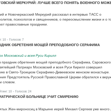
ОВСКИЙ МЕРКУРИЙ: ЛУЧШЕ ВСЕГО ПОНЯТЬ ВОЕННОГО МОЖ
ий и Новочеркасский Меркурий рассказал в интервью ТАСС о
олитов, психологов и священников, о переосмыслении жизни и о то
ают православные праздники.
г:
10
Голосов:
7
|
ЗДНИК ОБРЕТЕНИЯ МОЩЕЙ ПРЕПОДОБНОГО СЕРАФИМА
 Московский и всея Руси Кирилл
, в праздник обретения мощей преподобного Серафима, Саровского
Святейший Патриарх Московский и всея Руси Кирилл совершил
гию в Свято-Троицком Серафимо-Дивеевском женском монастыре.
ения Предстоятель Русской Православной Церкви обратился к вер
м словом.
йтинг:
10
Голосов:
24
|
ИАТРИЧЕСКОЙ БОЛЬНИЦЕ УЧИТ СМИРЕНИЮ
вятых Жен-мироносиц в Марьине иерей Михаил Сергеев уже много 