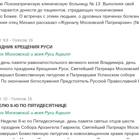
ую Психиатрическую клиническую больницу № 13. Выполняя свой
 старается донести до пациентов, страдающих психическими
о Божие. О встречах с этими людьми, о духовных причинах болезн
ения отец Михаил рассказал «Журналу Московской Патриархии» (№
г:
9.8
Голосов:
16
|
ЗДНИК КРЕЩЕНИЯ РУСИ
 Московский и всея Руси Кирилл
в день памяти равноапостольного великого князя Владимира, день
енного праздника Крещения Руси, Святейший Патриарх Московский
овершил Божественную литургию в Патриаршем Успенском соборе
 По окончании богослужения Предстоятель Русской Православной 
г:
10
Голосов:
16
|
ЕЛЮ 8-Ю ПО ПЯТИДЕСЯТНИЦЕ
 Московский и всея Руси Кирилл
в Неделю 8-ю по Пятидесятнице, день памяти святых отцов шести
 праздник Собора Архангела Гавриила, Святейший Патриарх Моск
 совершил Божественную литургию в новоосвященном храме пророк