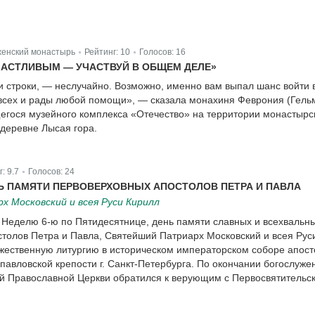
женский монастырь
Рейтинг:
10
Голосов:
16
|
|
АСТЛИВЫМ — УЧАСТВУЙ В ОБЩЕМ ДЕЛЕ»
ти строки, — неслучайно. Возможно, именно вам выпал шанс войти 
всех и рады любой помощи», — сказала монахиня Феврония (Гель
егося музейного комплекса «Отечество» на территории монастырс
 деревне Лысая гора.
г:
9.7
Голосов:
24
|
Ь ПАМЯТИ ПЕРВОВЕРХОВНЫХ АПОСТОЛОВ ПЕТРА И ПАВЛА
 Московский и всея Руси Кирилл
в Неделю 6-ю по Пятидесятнице, день памяти славных и всехвальн
толов Петра и Павла, Святейший Патриарх Московский и всея Рус
жественную литургию в историческом императорском соборе апост
павловской крепости г. Санкт-Петербурга. По окончании богослуже
й Православной Церкви обратился к верующим с Первосвятительс