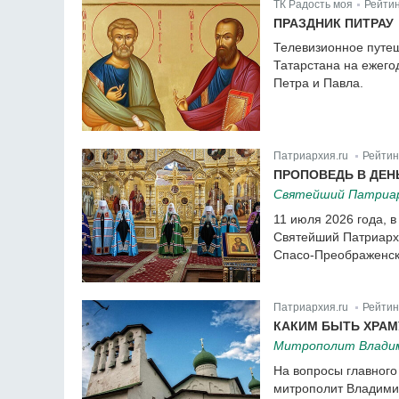
ТК Радость моя
Рейтин
|
ПРАЗДНИК ПИТРАУ
Телевизионное путе
Татарстана на ежего
Петра и Павла.
Патриархия.ru
Рейтин
|
ПРОПОВЕДЬ В ДЕН
Святейший Патриарх
11 июля 2026 года, 
Святейший Патриарх 
Спасо-Преображенск
Патриархия.ru
Рейтин
|
КАКИМ БЫТЬ ХРАМ
Митрополит Владим
На вопросы главного
митрополит Владимир