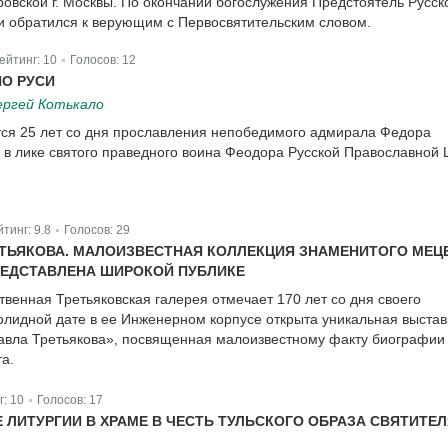
овской г. Москвы. По окончании богослужения Предстоятель Русск
 обратился к верующим с Первосвятительским словом.
ейтинг:
10
Голосов:
12
|
О РУСИ
ергей Котькало
тся 25 лет со дня прославления непобедимого адмирала Федора
в лике святого праведного воина Феодора Русской Православной 
йтинг:
9.8
Голосов:
29
|
ТЬЯКОВА. МАЛОИЗВЕСТНАЯ КОЛЛЕКЦИЯ ЗНАМЕНИТОГО МЕЦ
ПРЕДСТАВЛЕНА ШИРОКОЙ ПУБЛИКЕ
твенная Третьяковская галерея отмечает 170 лет со дня своего
солидной дате в ее Инженерном корпусе открыта уникальная выстав
авла Третьякова», посвященная малоизвестному факту биографии
а.
г:
10
Голосов:
17
|
 ЛИТУРГИИ В ХРАМЕ В ЧЕСТЬ ТУЛЬСКОГО ОБРАЗА СВЯТИТЕ