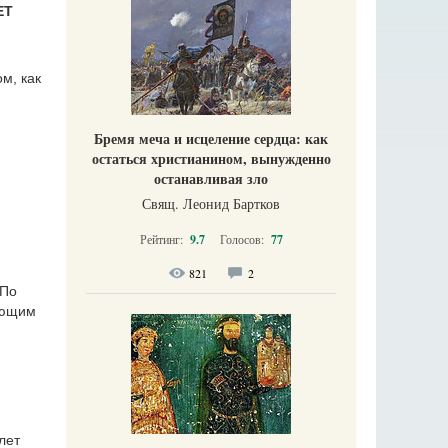
ЕТ
м, как
Бремя меча и исцеление сердца: как
остаться христианином, вынужденно
останавливая зло
Свящ. Леонид Бартков
Рейтинг:
9.7
Голосов:
77
821
2
 По
ующим
лет