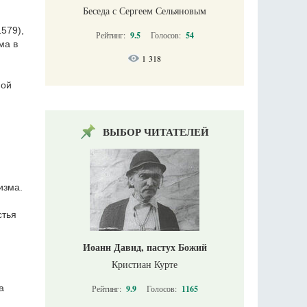
Беседа с Сергеем Сельяновым
579),
Рейтинг:
9.5
Голосов:
54
ма в
1 318
ной
ВЫБОР ЧИТАТЕЛЕЙ
изма.
стья
Иоанн Давид, пастух Божий
Кристиан Курте
а
Рейтинг:
9.9
Голосов:
1165