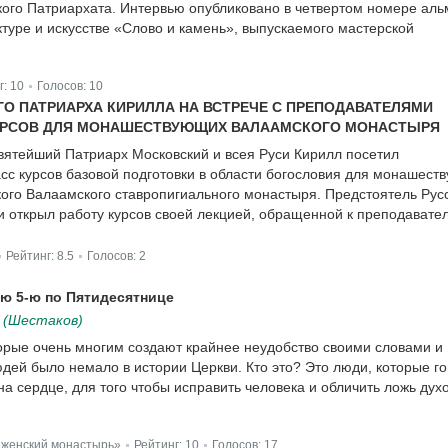
ого Патриархата. Интервью опубликовано в четвертом номере ал
ктуре и искусстве «Слово и камень», выпускаемого мастерской
г:
10
Голосов:
10
|
О ПАТРИАРХА КИРИЛЛА НА ВСТРЕЧЕ С ПРЕПОДАВАТЕЛЯМИ
УРСОВ ДЛЯ МОНАШЕСТВУЮЩИХ ВАЛААМСКОГО МОНАСТЫРЯ
вятейший Патриарх Московский и всея Руси Кирилл посетил
сс курсов базовой подготовки в области богословия для монашест
го Валаамского ставропигиального монастыря. Предстоятель Рус
 открыл работу курсов своей лекцией, обращенной к преподавате
Рейтинг:
8.5
Голосов:
2
|
|
ю 5-ю по Пятидесятнице
 (Шестаков)
торые очень многим создают крайнее неудобство своими словами и
юдей было немало в истории Церкви. Кто это? Это люди, которые г
 на сердце, для того чтобы исправить человека и обличить ложь ду
 женский монастырь»
Рейтинг:
10
Голосов:
17