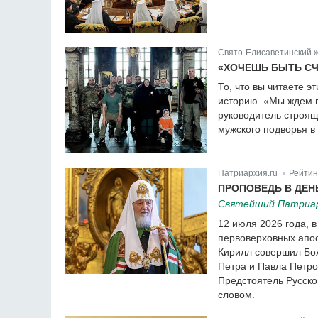
Свято-Елисаветинский 
«ХОЧЕШЬ БЫТЬ СЧ
То, что вы читаете э
историю. «Мы ждем 
руководитель строящ
мужского подворья в
Патриархия.ru
Рейтин
|
ПРОПОВЕДЬ В ДЕН
Святейший Патриарх
12 июля 2026 года, 
первоверховных апос
Кирилл совершил Бо
Петра и Павла Петро
Предстоятель Русско
словом.