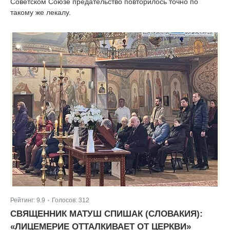
Советском Союзе предательство повторилось точно по
такому же лекалу.
Рейтинг:
9.9
Голосов:
312
|
СВЯЩЕННИК МАТУШ СПИШАК (СЛОВАКИЯ):
«ЛИЦЕМЕРИЕ ОТТАЛКИВАЕТ ОТ ЦЕРКВИ»