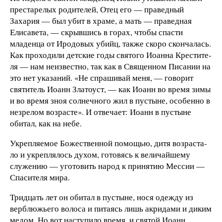
престарелых родителей, Отец его — праведный
Захария — был убит в храме, а мать — праведная
Елисавета, — скрывшись в горах, чтобы спасти
младенца от Иродовых убийц, также скоро скончалась.
Как проходили детские годы святого Иоанна Крестите­
ля — нам неизвестно, так как в Священном Писании на
это нет указаний. «Не спрашивай меня, — говорит
святи­тель Иоанн Златоуст, — как Иоанн во время зимы
и во время зноя солнечного жил в пустыне, особенно в
незре­лом возрасте». И отвечает: Иоанн в пустыне
обитал, как на небе.
Укрепляемое Божественной помощью, дитя возраста­
ло и укреплялось духом, готовясь к величайшему
служе­нию — уготовить народ к принятию Мессии —
Спасителя мира.
Тридцать лет он обитал в пустыне, нося одежду из
верблюжьего волоса и питаясь лишь акридами и диким
медом. Но вот наступило время, и святой Иоанн