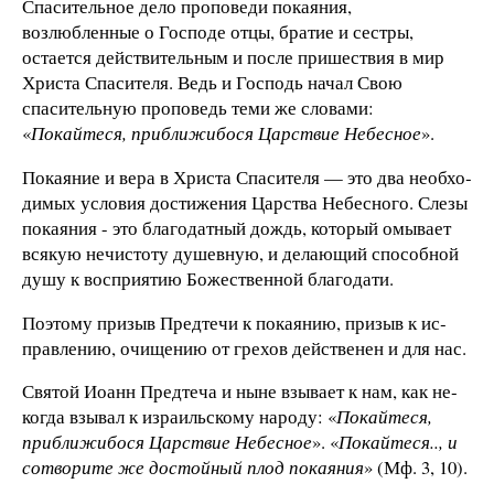
Спасительное дело проповеди покаяния,
возлюбленные о Господе отцы, братие и сестры,
остается действительным и после пришествия в мир
Христа Спасителя. Ведь и Господь начал Свою
спасительную проповедь теми же словами:
«
Покайтеся, приближибося Царствие Небес­ное
».
Покаяние и вера в Христа Спасителя — это два необхо­
димых условия достижения Царства Небесного. Слезы
покаяния - это благодатный дождь, который омывает
всякую нечистоту душевную, и делающий способной
душу к восприятию Божественной благодати.
Поэтому призыв Предтечи к покаянию, призыв к ис­
правлению, очищению от грехов действенен и для нас.
Святой Иоанн Предтеча и ныне взывает к нам, как не­
когда взывал к израильскому народу: «
Покайтеся,
при­ближибося Царствие Небесное
». «
Покайтеся.., и
сотворите же достойный плод покая­ния
» (Мф. 3, 10).