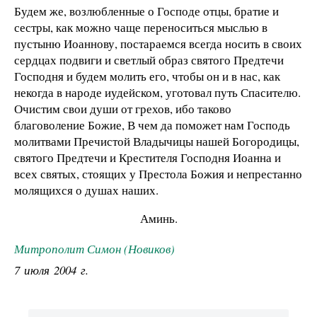
Будем же, возлюбленные о Господе отцы, братие и
сестры, как можно чаще переноситься мыслью в
пустыню Иоаннову, постараемся всегда носить в своих
сердцах подвиги и светлый образ святого Предтечи
Господня и будем молить его, чтобы он и в нас, как
некогда в народе иудейском, уготовал путь Спасителю.
Очистим свои души от грехов, ибо таково
благоволение Божие, В чем да поможет нам Господь
молитвами Пречис­той Владычицы нашей Богородицы,
святого Предтечи и Крестителя Господня Иоанна и
всех святых, стоящих у Пре­стола Божия и непрестанно
молящихся о душах наших.
Аминь.
Митрополит Симон (Новиков)
7 июля 2004 г.