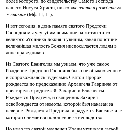
более которого, по свидетельству Самого Господа
нашего Иисуса Христа, никто «
не воста в рожденных
женами»
(Мф. 11, 11).
И вот сегодня, в день памяти святого Предтечи
Господ­ня мы усугубим внимание на житии этого
великого Угод­ника Божия и увидим, какая поистине
величайшая ми­лость Божия ниспосылается людям в
лице праведников.
Из Святого Евангелия мы узнаем, что уже самое
Рожде­ние Предтечи Господня было не обыкновенным
и сопро­вождалось чудесами. Святой Пророк
рождается по пред­сказанию Архангела Гавриила от
престарелых родителей: Захарии и Елисаветы.
Рождается Предтеча, и священник Захария
освобождается от немоты, которой был наказан за
неверие. Рождается Предтеча, и радуется Елисавета, с
которой снимается поношение за неплодство.
Но недолго святой младенец Иоанн утешался лаской