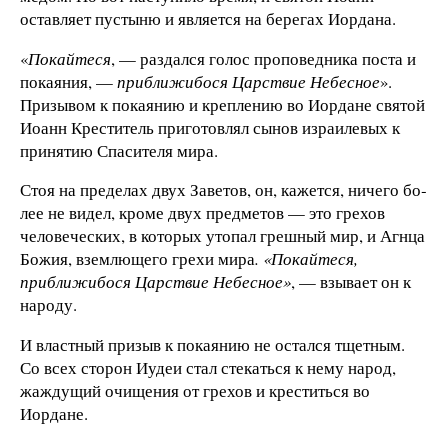
оставляет пустыню и является на берегах Иордана.
«
Покайтеся
, — раздался голос проповедника поста и
покаяния, —
приближибося Царствие Небесное
».
Призы­вом к покаянию и креплению во Иордане святой
Иоанн Креститель приготовлял сынов израилевых к
принятию Спасителя мира.
Стоя на пределах двух Заветов, он, кажется, ничего бо­
лее не видел, кроме двух предметов — это грехов
челове­ческих, в которых утопал грешный мир, и Агнца
Божия, вземлющего грехи мира
. «Покайтеся,
приближибося Цар­ствие Небесное»
, — взывает он к
народу.
И властный призыв к покаянию не остался тщетным.
Со всех сторон Иудеи стал стекаться к нему народ,
жаждущий очищения от грехов и креститься во
Иордане.