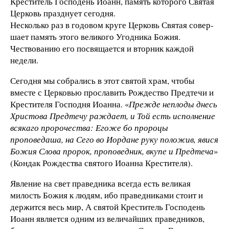
Креститель Господень Иоанн, память которого Святая
Церковь праз­днует сегодня.
Несколько раз в годовом круге Церковь Святая совер­
шает память этого великого Угодника Божия.
Чествова­нию его посвящается и вторник каждой
недели.
Сегодня мы собрались в этот святой храм, чтобы
вместе с Церковью прославить Рождество Предтечи и
Крестителя Господня Иоанна. «
Прежде неплоды днесь
Христова Пред­течу раждает, и Той есть исполнение
всякаго пророчества: Егоже бо пророцы
проповедаша, на Сего во Иордане руку положив, явися
Божия Слова пророк, проповедник, вкупе и Предтеча
»
(Кондак Рождества святого Иоанна Крести­теля).
Явление на свет праведника всегда есть великая
милость Божия к людям, ибо праведниками стоит и
держится весь мир, А святой Креститель Господень
Иоанн является одним из величайших праведников,