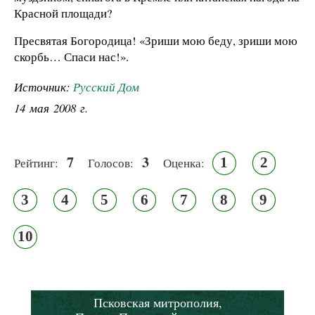
Красной площади?
Пресвятая Богородица! «Зриши мою беду, зриши мою
скорбь… Спаси нас!».
Источник:
Русский Дом
14 мая 2008 г.
7
3
1
2
Рейтинг:
Голосов:
Оценка:
3
4
5
6
7
8
9
10
Псковская митрополия,