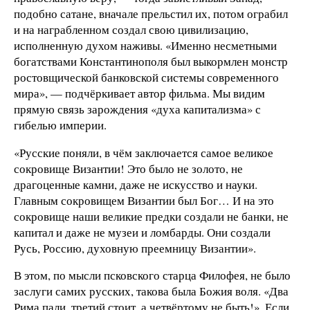
подобно сатане, вначале прельстил их, потом ограбил
и на награбленном создал свою цивилизацию,
исполненную духом наживы. «Именно несметными
богатствами Константинополя был выкормлен монстр
ростовщической банковской системы современного
мира», — подчёркивает автор фильма. Мы видим
прямую связь зарождения «духа капитализма» с
гибелью империи.
«Русские поняли, в чём заключается самое великое
сокровище Византии! Это было не золото, не
драгоценные камни, даже не искусство и науки.
Главным сокровищем Византии был Бог… И на это
сокровище наши великие предки создали не банки, не
капитал и даже не музеи и ломбарды. Они создали
Русь, Россию, духовную преемницу Византии».
В этом, по мысли псковского старца Филофея, не было
заслуги самих русских, такова была Божия воля. «Два
Рима пали, третий стоит, а четвёртому не быть!». Если