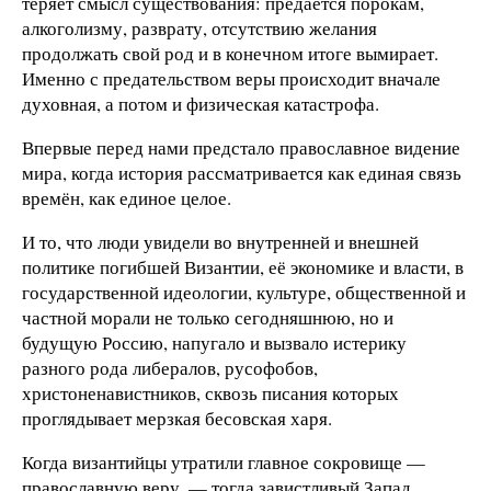
теряет смысл существования: предаётся порокам,
алкоголизму, разврату, отсутствию желания
продолжать свой род и в конечном итоге вымирает.
Именно с предательством веры происходит вначале
духовная, а потом и физическая катастрофа.
Впервые перед нами предстало православное видение
мира, когда история рассматривается как единая связь
времён, как единое целое.
И то, что люди увидели во внутренней и внешней
политике погибшей Византии, её экономике и власти, в
государственной идеологии, культуре, общественной и
частной морали не только сегодняшнюю, но и
будущую Россию, напугало и вызвало истерику
разного рода либералов, русофобов,
христоненавистников, сквозь писания которых
проглядывает мерзкая бесовская харя.
Когда византийцы утратили главное сокровище —
православную веру, — тогда завистливый Запад,