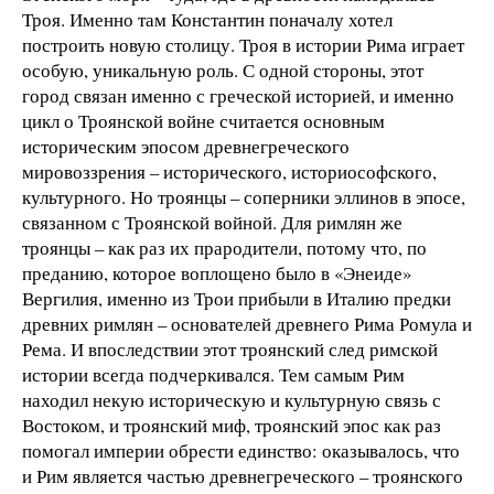
Троя. Именно там Константин поначалу хотел
построить новую столицу. Троя в истории Рима играет
особую, уникальную роль. С одной стороны, этот
город связан именно с греческой историей, и именно
цикл о Троянской войне считается основным
историческим эпосом древнегреческого
мировоззрения – исторического, историософского,
культурного. Но троянцы – соперники эллинов в эпосе,
связанном с Троянской войной. Для римлян же
троянцы – как раз их прародители, потому что, по
преданию, которое воплощено было в «Энеиде»
Вергилия, именно из Трои прибыли в Италию предки
древних римлян – основателей древнего Рима Ромула и
Рема. И впоследствии этот троянский след римской
истории всегда подчеркивался. Тем самым Рим
находил некую историческую и культурную связь с
Востоком, и троянский миф, троянский эпос как раз
помогал империи обрести единство: оказывалось, что
и Рим является частью древнегреческого – троянского