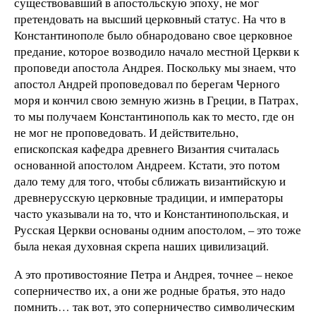
существовавший в апостольскую эпоху, не мог
претендовать на высший церковный статус. На что в
Константинополе было обнародовано свое церковное
предание, которое возводило начало местной Церкви к
проповеди апостола Андрея. Поскольку мы знаем, что
апостол Андрей проповедовал по берегам Черного
моря и кончил свою земную жизнь в Греции, в Патрах,
то мы получаем Константинополь как то место, где он
не мог не проповедовать. И действительно,
епископская кафедра древнего Византия считалась
основанной апостолом Андреем. Кстати, это потом
дало тему для того, чтобы сближать византийскую и
древнерусскую церковные традиции, и императоры
часто указывали на то, что и Константинопольская, и
Русская Церкви основаны одним апостолом, – это тоже
была некая духовная скрепа наших цивилизаций.
А это противостояние Петра и Андрея, точнее – некое
соперничество их, а они же родные братья, это надо
помнить… так вот, это соперничество символическим