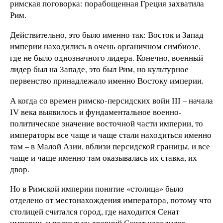
римская поговорка: порабощенная Греция захватила
Рим.
Действительно, это было именно так: Восток и Запад
империи находились в очень органичном симбиозе,
где не было однозначного лидера. Конечно, военный
лидер был на Западе, это был Рим, но культурное
первенство принадлежало именно Востоку империи.
А когда со времен римско-персидских войн III – начала
IV века выявилось и фундаментальное военно-
политическое значение восточной части империи, то
императоры все чаще и чаще стали находиться именно
там – в Малой Азии, вблизи персидской границы, и все
чаще и чаще именно там оказывалась их ставка, их
двор.
Но в Римской империи понятие «столица» было
отделено от местонахождения императора, потому что
столицей считался город, где находится Сенат
империи, и поскольку древний Сенат находился