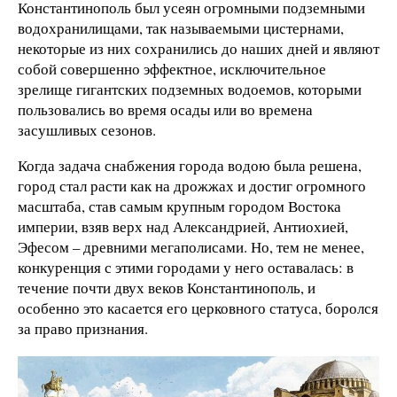
Константинополь был усеян огромными подземными
водохранилищами, так называемыми цистернами,
некоторые из них сохранились до наших дней и являют
собой совершенно эффектное, исключительное
зрелище гигантских подземных водоемов, которыми
пользовались во время осады или во времена
засушливых сезонов.
Когда задача снабжения города водою была решена,
город стал расти как на дрожжах и достиг огромного
масштаба, став самым крупным городом Востока
империи, взяв верх над Александрией, Антиохией,
Эфесом – древними мегаполисами. Но, тем не менее,
конкуренция с этими городами у него оставалась: в
течение почти двух веков Константинополь, и
особенно это касается его церковного статуса, боролся
за право признания.