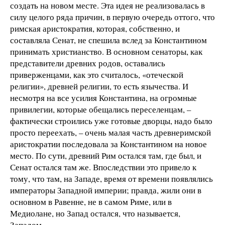
создать на новом месте. Эта идея не реализовалась в
силу целого ряда причин, в первую очередь оттого, что
римская аристократия, которая, собственно, и
составляла Сенат, не спешила вслед за Константином
принимать христианство. В основном сенаторы, как
представители древних родов, оставались
приверженцами, как это считалось, «отеческой
религии», древней религии, то есть язычества. И
несмотря на все усилия Константина, на огромные
привилегии, которые обещались переселенцам, –
фактически строились уже готовые дворцы, надо было
просто переехать, – очень малая часть древнеримской
аристократии последовала за Константином на новое
место. По сути, древний Рим остался там, где был, и
Сенат остался там же. Впоследствии это привело к
тому, что там, на Западе, время от времени появлялись
императоры Западной империи; правда, жили они в
основном в Равенне, не в самом Риме, или в
Медиолане, но Запад остался, что называется,
Западом.