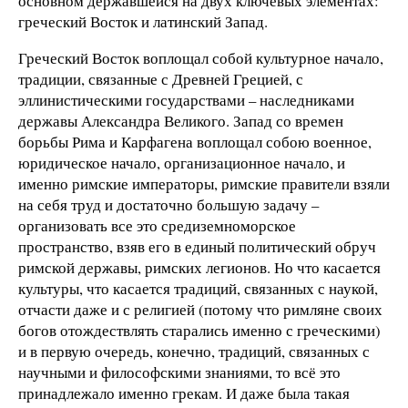
основном державшейся на двух ключевых элементах:
греческий Восток и латинский Запад.
Греческий Восток воплощал собой культурное начало,
традиции, связанные с Древней Грецией, с
эллинистическими государствами – наследниками
державы Александра Великого. Запад со времен
борьбы Рима и Карфагена воплощал собою военное,
юридическое начало, организационное начало, и
именно римские императоры, римские правители взяли
на себя труд и достаточно большую задачу –
организовать все это средиземноморское
пространство, взяв его в единый политический обруч
римской державы, римских легионов. Но что касается
культуры, что касается традиций, связанных с наукой,
отчасти даже и с религией (потому что римляне своих
богов отождествлять старались именно с греческими)
и в первую очередь, конечно, традиций, связанных с
научными и философскими знаниями, то всё это
принадлежало именно грекам. И даже была такая