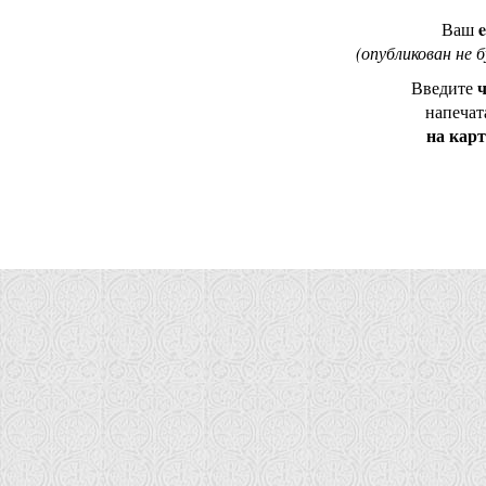
e
Ваш
(опубликован не 
ч
Введите
напечат
на кар