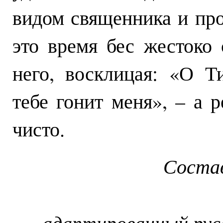
видом священника и про
это время бес жестоко
него, восклицая: «О Т
тебе гонит меня», – а 
чисто.
Соста
адаптированный рус