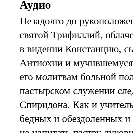
Аудио
Незадолго до рукоположен
святой Трифиллий, облач
в видении Констанцию, с
Антиохии и мучившемуся
его молитвам больной по
пастырском служении сле
Спиридона. Как и учител
бедных и обездоленных и 
не напитать паству духо