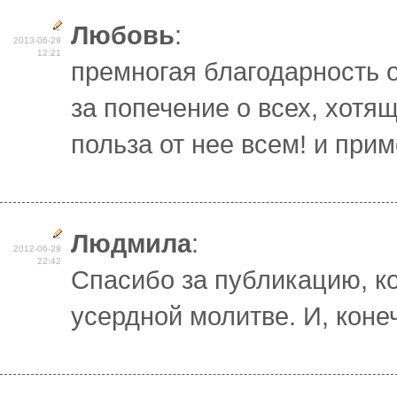
Любовь
:
2013-06-29
12:21
премногая благодарность о
за попечение о всех, хотя
польза от нее всем! и при
Людмила
:
2012-06-29
22:42
Спасибо за публикацию, ко
усердной молитве. И, конеч