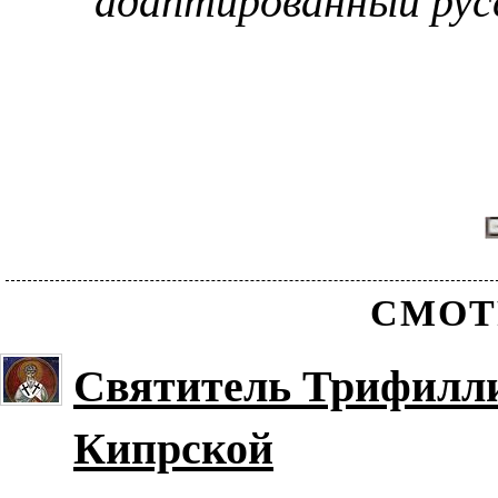
СМОТ
Святитель Трифилли
Кипрской