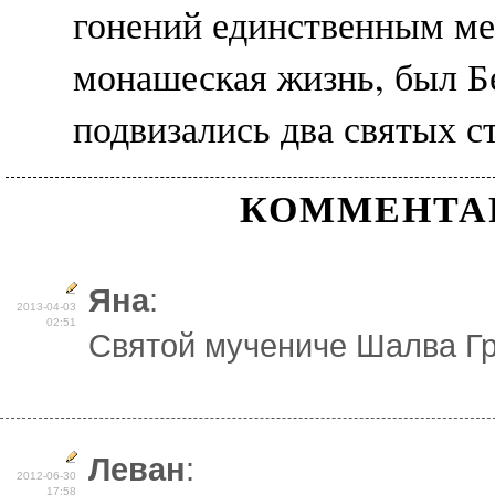
гонений единственным мес
монашеская жизнь, был Б
подвизались два святых с
КОММЕНТА
Яна
:
2013-04-03
02:51
Святой мучениче Шалва Гру
Леван
:
2012-06-30
17:58