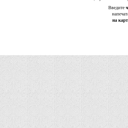
ч
Введите
напечат
на кар