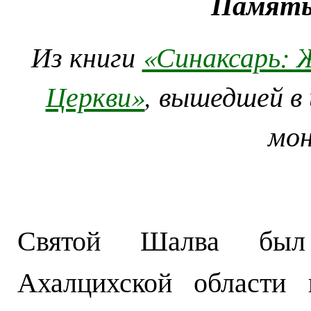
Память
Из книги
«Синаксарь: 
Церкви»
, вышедшей в
мо
Святой Шалва был
Ахалцихской области