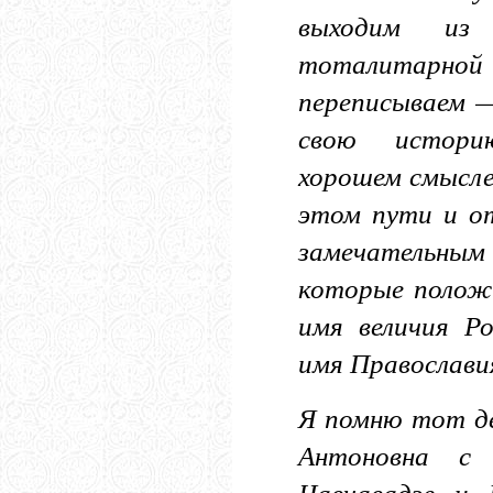
выходим из
тоталита
переписываем 
свою истори
хорошем смысле
этом пути и о
замечательным 
которые положи
имя величия Ро
имя Православи
Я помню тот де
Антоновна с 
Чавчавадзе и 