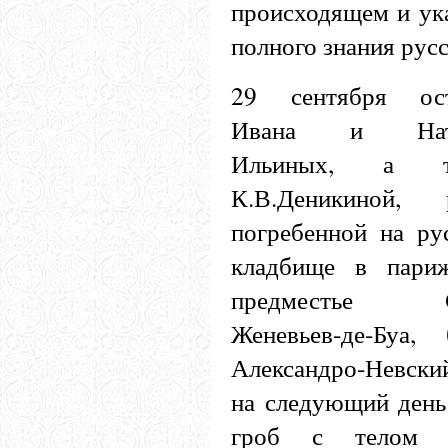
происходящем и ука
полного знания русс
29 сентября ост
Ивана и Нат
Ильиных, а т
К.В.Деникиной, 
погребенной на ру
кладбище в пари
предместье С
Женевьев-де-Буа
Александро-Невский
на следующий день
гроб с телом А