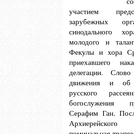
с
участием предс
зарубежных орга
синодального хо
молодого и талан
Фекулы и хора Ср
приехавшего нак
делегации. Слов
движения и об 
русского рассе
богослужения п
Серафим Ган. Пос
Архиерейского 
поминальная трапеза