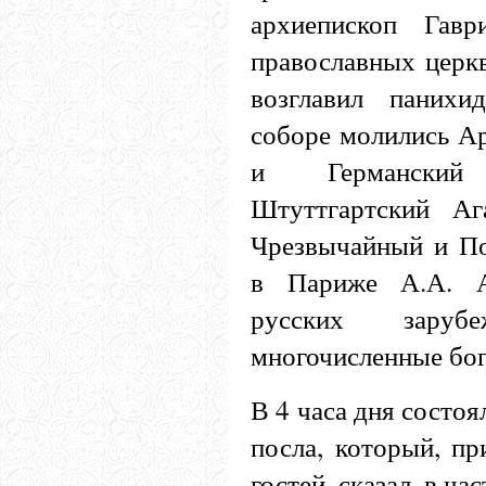
архиепископ Гавр
православных церкв
возглавил панихи
соборе молились А
и Германский
Штуттгартский Аг
Чрезвычайный и П
в Париже А.А. Ав
русских зарубе
многочисленные бо
В 4 часа дня состоя
посла, который, пр
гостей, сказал, в ч