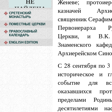
Женеве; протоие
казначей Архи
СРЕТЕНСКИЙ
священник Серафим 
МОНАСТЫРЬ
ПОМЕСТНЫЕ ЦЕРКВИ
Первоиерарха Р
ПРАВОСЛАВНЫЙ
Церкви, и В.К.
КАЛЕНДАРЬ
Знаменского кафе
ENGLISH EDITION
Архиерейском Синод
С 28 сентября по 3 
историческое и г
событие для вс
оказавшихся пр
пределами Роди
десятилетиями на