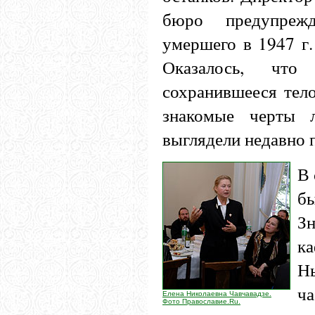
бюро предупреж
умершего в 1947 г.
Оказалось, что
сохранившееся тел
знакомые черты л
выглядели недавно 
В 
б
З
к
Н
ч
Елена Николаевна Чавчавадзе.
Фото Православие.Ru.