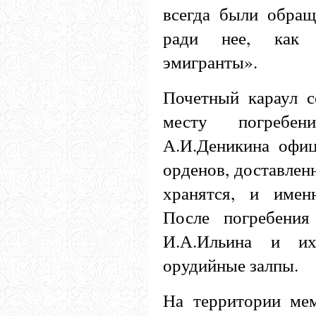
всегда были обра
ради нее, как
эмигранты».
Почетный караул с
месту погребе
А.И.Деникина офи
орденов, доставленн
хранятся, и имен
После погребения
И.А.Ильина и их
орудийные залпы.
На территории ме