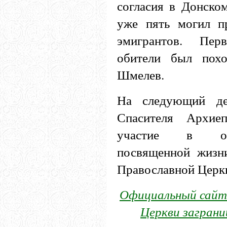
согласия в Донско
уже пять могил п
эмигрантов. Пе
обители был похо
Шмелев.
На следующий д
Спасителя Архие
участие в отк
посвященной жизн
Православной Церк
Официальный сайт 
Церкви заграни