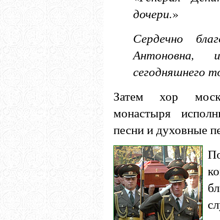
дочери.
»
Сердечно бла
Антоновна, 
сегодняшнего т
Затем хор моско
монастыря исполн
песни и духовные п
П
к
б
сл