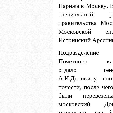
Парижа в Москву. 
специальный р
правительства Мос
Московской еп
Истринский Арсени
Подразделение
Почетного кар
отдало гене
А.И.Деникину вои
почести, после чего
были перевезе
московский Дон
монастырь, где 