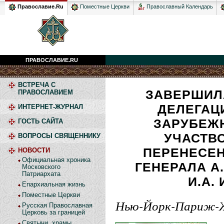
Православный Календарь
Православие.Ru
Поместные Церкви
ПРАВОСЛАВИЕ.RU
ВСТРЕЧА С
ЗАВЕРШИЛ
ПРАВОСЛАВИЕМ
ДЕЛЕГАЦ
ИНТЕРНЕТ-ЖУРНАЛ
ЗАРУБЕЖН
ГОСТЬ САЙТА
УЧАСТВ
ВОПРОСЫ СВЯЩЕННИКУ
ПЕРЕНЕСЕН
НОВОСТИ
Официальная хроника
ГЕНЕРАЛА А.
Московского
Патриархата
И.А.
Епархиальная жизнь
Поместные Церкви
Нью-Йорк-Париж-Ж
Русская Православная
Церковь за границей
Святыни, храмы,