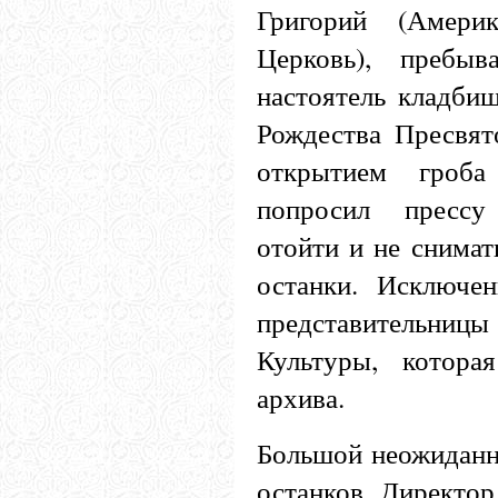
Григорий (Америк
Церковь), пребы
настоятель кладбищ
Рождества Пресвят
открытием гроба
попросил пресс
отойти и не снимат
останки. Исключе
представительниц
Культуры, котора
архива.
Большой неожиданн
останков. Директор