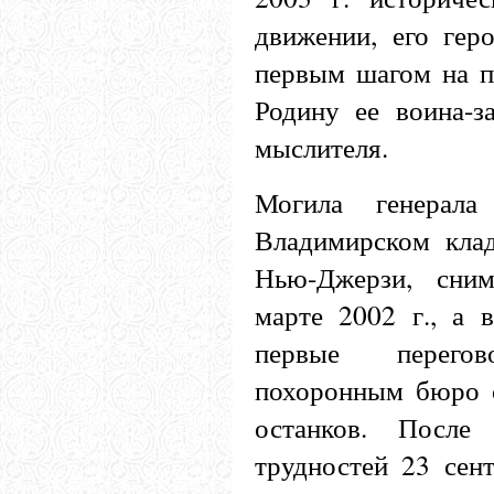
движении, его гер
первым шагом на п
Родину ее воина-з
мыслителя.
Могила генерал
Владимирском кла
Нью-Джерзи, сни
марте 2002 г., а в
первые перег
похоронным бюро о
останков. После
трудностей 23 сент