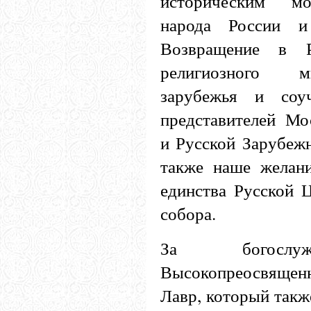
историческим м
народа России и
Возвращение в 
религиозного м
зарубежья и соу
представителей Мо
и Русской Зарубеж
также наше желани
единства Русской Ц
собора.
За богослуж
Высокопреосвяще
Лавр, который такж