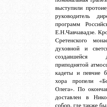
выступили протои
руководитель дир
программ Российс
Е.Н.Чавчавадзе. Кр
Сретенского мон
духовной и свет
создавшейся 
приподнятой атмос
кадеты и певчие б
хора пропели «Б
Олега». По оконча
доставлен в Нико
собор, где также б