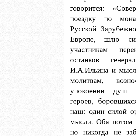
говорится: «Сове
поездку по мон
Русской Зарубежн
Европе, шлю си
участникам пер
останков генер
И.А.Ильина и мысл
молитвам, воз
упокоении душ 
героев, боровших
наш: один силой о
мысли. Оба потом 
но никогда не за