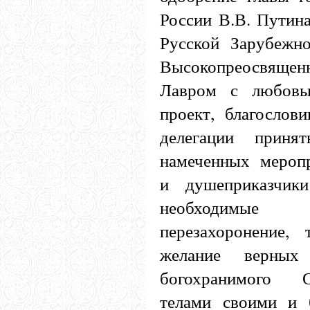
России В.В. Путин
Русской Зарубежн
Высокопреосвящен
Лавром с любовь
проект, благослов
делегации приня
намеченных меропр
и душеприказчик
необходимые
перезахоронение,
желание верны
богохранимого О
телами своими и 