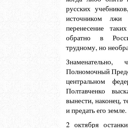
русских учебнико
источником лжи 
перенесение таки
обратно в Рос
трудному, но необр
Знаменательно
Полномочный Предс
центральном феде
Полтавченко выск
вынести, наконец, т
и предать его земле.
2 октября останк