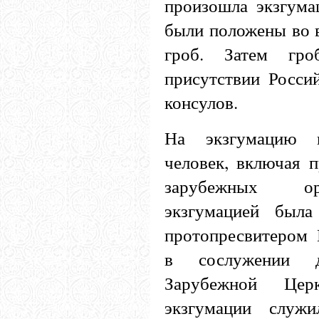
произошла экзгума
были положены во 
гроб. Затем гр
присутствии Росси
консулов.
На экзгумацию 
человек, включая п
зарубежных ор
экзгумацией была
протопресвитером
в сослужении д
Зарубежной Це
экзгумации служ