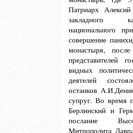
Патриарх Алексий
закладного к
национального пр
совершение паних
монастыря, после
представителей го
видных политиче
деятелей состоял
останков А.И.Дени
супруг. Во время 
Берлинский и Гер
послание Высок
Митрополита Лавра