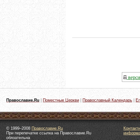
верси
Православие.Ru
|
Поместные Церкви
|
Православный Календарь
|
En
© 1999–2008
Православие.Ru
Контакт
При перепечатке ссылка на Православие.Ru
информ
обязательна