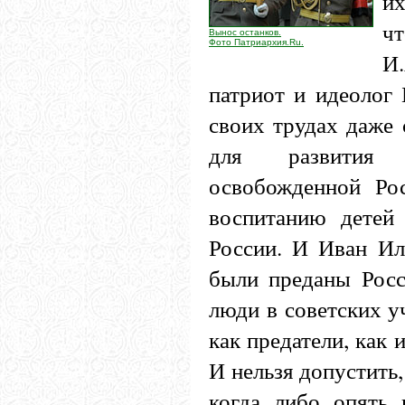
и
ч
Вынос останков.
Фото Патриархия.Ru.
И
патриот и идеолог 
своих трудах даже 
для развития 
освобожденной Ро
воспитанию детей
России. И Иван Ил
были преданы Росс
люди в советских у
как предатели, как 
И нельзя допустить,
когда либо опять 