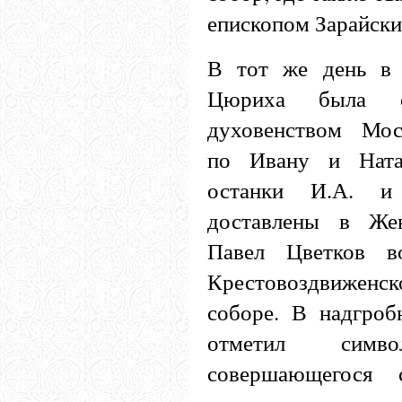
епископом Зарайск
В тот же день в 
Цюриха была с
духовенством Мос
по Ивану и Ната
останки И.А. и
доставлены в Жен
Павел Цветков в
Крестовоздвиже
соборе. В надгроб
отметил симво
совершающегося 