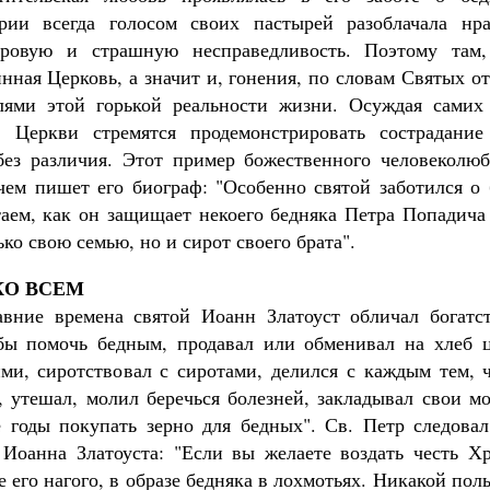
рии всегда голосом своих пастырей разоблачала нра
уровую и страшную несправедливость. Поэтому там
нная Церковь, а значит и, гонения, по словам Святых о
лями этой горькой реальности жизни. Осуждая самих
и Церкви стремятся продемонстрировать сострадани
без различия. Этот пример божественного человеколю
 чем пишет его биограф: "Особенно святой заботился о 
аем, как он защищает некоего бедняка Петра Попадича 
ько свою семью, но и сирот своего брата".
КО ВСЕМ
авние времена святой Иоанн Златоуст обличал богатс
обы помочь бедным, продавал или обменивал на хлеб 
ми, сиротствовал с сиротами, делился с каждым тем, ч
, утешал, молил беречься болезней, закладывал свои м
 годы покупать зерно для бедных". Св. Петр следов
 Иоанна Златоуста: "Если вы желаете воздать честь Хр
е его нагого, в образе бедняка в лохмотьях. Никакой поль