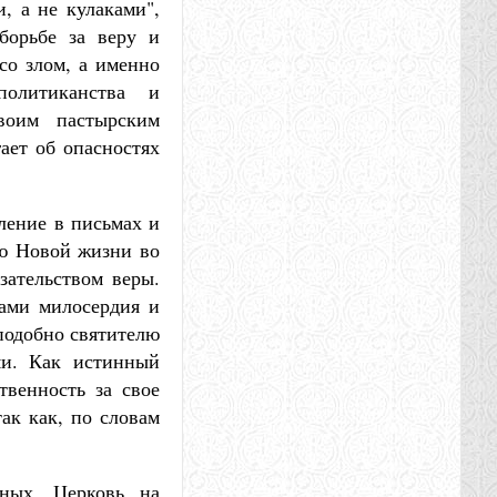
, а не кулаками",
борьбе за веру и
со злом, а именно
олитиканства и
Своим пастырским
гает об опасностях
ление в письмах и
ью Новой жизни во
зательством веры.
лами милосердия и
 подобно святителю
ми. Как истинный
твенность за свое
так как, по словам
дных. Церковь на