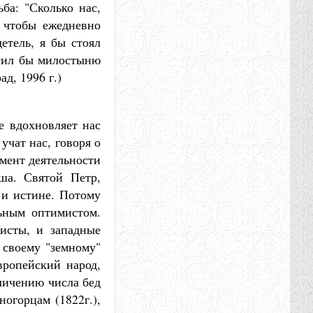
ба: "Сколько нас,
 чтобы ежедневно
етель, я бы стоял
осил бы милостыню
д, 1996 г.)
е вдохновляет нас
учат нас, говоря о
амент деятельности
ша. Святой Петр,
 и истине. Потому
льным оптимистом.
еисты, и западные
 своему "земному"
вропейский народ,
еличению числа бед
огорцам (1822г.),