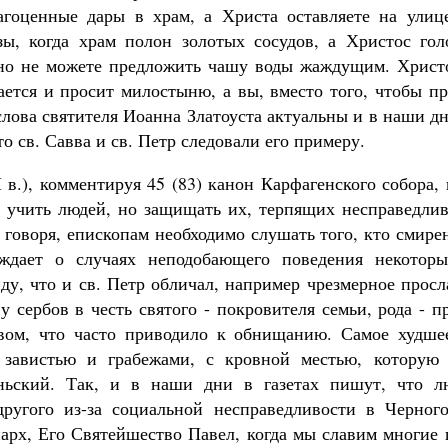
гоценные дары в храм, а Христа оставляете на улиц
зы, когда храм полон золотых сосудов, а Христос гол
но не можете предложить чашу воды жаждущим. Христ
ется и просит милостыню, а вы, вместо того, чтобы пр
лова святителя Иоанна Златоуста актуальны и в наши д
то св. Савва и св. Петр следовали его примеру.
 в.), комментируя 45 (83) канон Карфагенского собора
 учить людей, но защищать их, терпящих несправедливо
 говоря, епископам необходимо слушать того, кто смир
ждает о случаях неподобающего поведения некотор
ду, что и св. Петр обличал, например чрезмерное просл
у сербов в честь святого - покровителя семьи, рода - п
вом, что часто приводило к обнищанию. Самое худшее
завистью и грабежами, с кровной местью, которую 
ьский. Так, и в наши дни в газетах пишут, что л
другого из-за социальной несправедливости в Черног
арх, Его Святейшество Павел, когда мы славим многие 