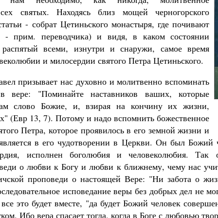
всех святых. Находясь близ мощей черногорского
статьи - собрат Цетиньского монастыря, где почивают
 - прим. переводчика) и видя, в каком состоянии
, распятый всеми, изнутри и снаружи, самое время
овеколюбии и милосердии святого Петра Цетиньского.
авел призывает нас духовно и молитвенно вспоминать
в вере: "Поминайте наставников ваших, которые
ам слово Божие, и, взирая на кончину их жизни,
х" (Евр 13, 7). Потому и надо вспомнить божественное
того Петра, которое проявилось в его земной жизни и
является в его чудотворении в Церкви. Он был Божий 
рдия, исполнен боголюбия и человеколюбия. Так 
оведи о любви к Богу и любви к ближнему, чему нас учи
чской проповеди о настоящей Вере: "Ни забота о жи
оследовательное исповедание веры без добрых дел не мо
 все это будет вместе, "да будет Божий человек соверше
ком. Ибо вера спасает тогда, когда в Боге с любовью тво