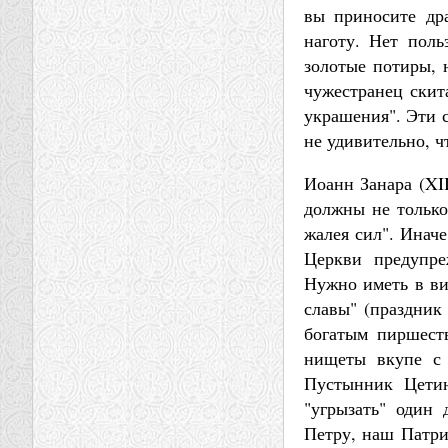
вы приносите дра
наготу. Нет поль
золотые потиры, 
чужестранец скита
украшения". Эти с
не удивительно, ч
Иоанн Занара (XII
должны не только
жалея сил". Иначе
Церкви предупре
Нужно иметь в ви
славы" (праздник 
богатым пиршест
нищеты вкупе с 
Пустынник Цетин
"угрызать" один 
Петру, наш Патри