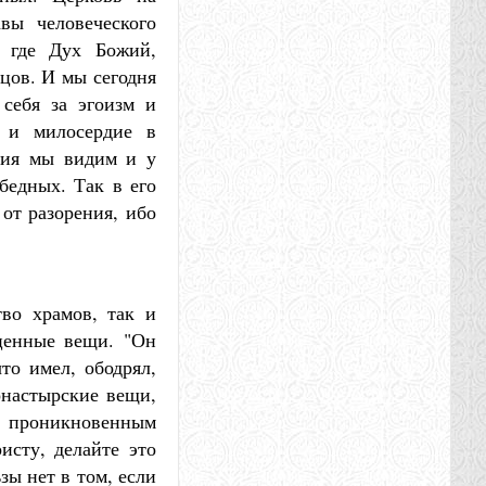
вы человеческого
, где Дух Божий,
тцов. И мы сегодня
 себя за эгоизм и
е и милосердие в
бия мы видим и у
бедных. Так в его
от разорения, ибо
тво храмов, так и
ценные вещи. "Он
то имел, ободрял,
онастырские вещи,
ал проникновенным
исту, делайте это
зы нет в том, если