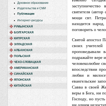
Духовное образование
заступничество 
Издательства и СМИ
святителя (автор 
Публикации
мощи свт. Петра
Интернет-ресурсы
находится народ
РУМЫНСКАЯ
поговорить о чел
БОЛГАРСКАЯ
КИПРСКАЯ
Святой апостол П
ЭЛЛАДСКАЯ
своих учителей 
АЛБАНСКАЯ
проповедывали в
ПОЛЬСКАЯ
подражайте вере и
ЧЕХО-СЛОВАЦКАЯ
человеколюбие свя
АМЕРИКАНСКАЯ
впоследствии про
СИНАЙСКАЯ
любви и милосе
ЯПОНСКАЯ
евангельские зап
КИТАЙСКАЯ
Савва в своей Жи
веры в Бога, ни п
Господу, но пусть
ни одним недостат