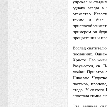
упрекал и стыдил
однако всегда в
отечество. Извес
таким и был с
приспособленчес
примером он будит
процветания и пр
Вослед святителю
посланиях. Однак
Христе. Его жизн
Разумеется, св. 
любви. При этом о
Николаю Чудотво
пастырь, пропове
стадо. У святого 
апостола гимна лю
Эта великая свя