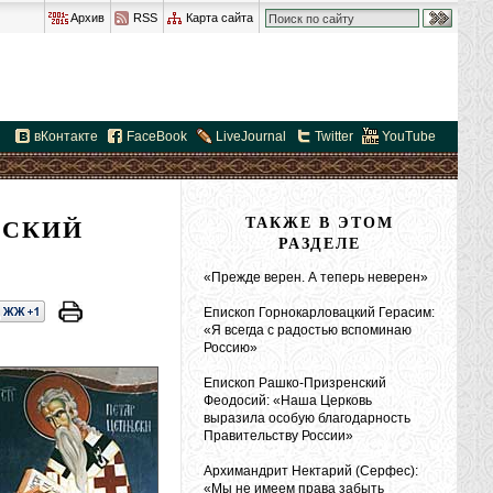
Архив
RSS
Карта сайта
вКонтакте
FaceBook
LiveJournal
Twitter
YouTube
РСКИЙ
ТАКЖЕ В ЭТОМ
РАЗДЕЛЕ
«Прежде верен. А теперь неверен»
Епископ Горнокарловацкий Герасим:
«Я всегда с радостью вспоминаю
Россию»
Епископ Рашко-Призренский
Феодосий: «Наша Церковь
выразила особую благодарность
Правительству России»
Архимандрит Нектарий (Серфес):
«Мы не имеем права забыть