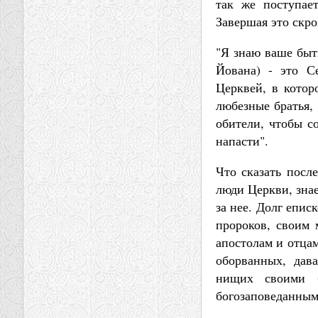
так же поступае
Завершая это скр
"Я знаю ваше быт
Йована) - это Се
Церквей, в кото
любезные братья,
обители, чтобы со
напасти".
Что сказать посл
люди Церкви, знае
за нее. Долг епис
пророков, своим 
апостолам и отца
оборванных, дав
нищих своими б
богозаповеданным