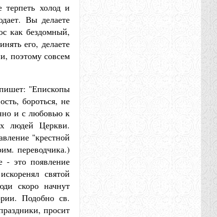
е терпеть холод и
одает. Вы делаете
ос как бездомный,
инять его, делаете
ни, поэтому совсем
, пишет: "Епископы
сть, бороться, не
енно и с любовью к
ых людей Церкви.
авление "крестной
рим. переводчика.)
 - это появление
искоренял святой
юди скоро начнут
ории. Подобно св.
праздники, просит