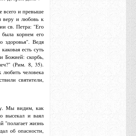
де всего и превыше
л веру и любовь к
ии св. Петра: "Его
 была корнем его
о здоровья". Ведя
каковая есть суть
и Божией: скорбь,
еч?" (Рим. 8, 35).
к любить человека
ствили святители,
у. Мы видим, как
но высекал и ваял
й "полагает жизнь
дал об опасности,