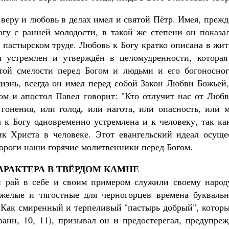
веру и любовь в делах имел и святой Пётр. Имея, преж
огу с ранней молодости, в такой же степени он показа
пастырском труде. Любовь к Богу кратко описана в жит
л устремлен и утверждён в целомудренности, которая
ой смелости перед Богом и людьми и его богоносног
изнь, всегда он имел перед собой Закон Любви Божьей, 
ом и апостол Павел говорит: "Кто отлучит нас от Любв
гонения, или голод, или нагота, или опасность, или м
 к Богу одновременно устремлена и к человеку, так ка
к Христа в человеке. Этот евангельский идеал осуще
дороги наши горячие молитвенники перед Богом.
РАКТЕРА В ТВЁРДОМ КАМНЕ
и рай в себе и своим примером служили своему народ
желые и тягостные для черногорцев времена букваль
. Как смиренный и терпеливый "пастырь добрый", которы
оанн, 10, 11), призывал он и предостерегал, предупреж