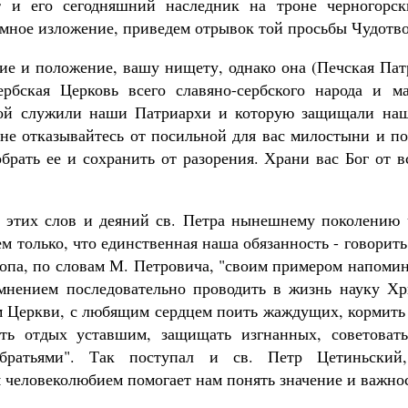
т и его сегодняшний наследник на троне черногорск
омное изложение, приведем отрывок той просьбы Чудотво
ие и положение, вашу нищету, однако она (Печская Патр
рбская Церковь всего славяно-сербского народа и м
рой служили наши Патриархи и которую защищали наш
 не отказывайтесь от посильной для вас милостыни и п
брать ее и сохранить от разорения. Храни вас Бог от в
е этих слов и деяний св. Петра нынешнему поколению
м только, что единственная наша обязанность - говорить
копа, по словам М. Петровича, "своим примером напоми
мнением последовательно проводить в жизнь науку Хр
м Церкви, с любящим сердцем поить жаждущих, кормить 
ать отдых уставшим, защищать изгнанных, советовать
ратьями". Так поступал и св. Петр Цетиньский
 человеколюбием помогает нам понять значение и важно