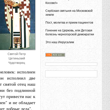
Косово!»
Сербская святыня на Московской
земле
Пост, молитва и прием пациентов
Гонение на Церковь, или Детская
болезнь черногорской демократии
Это наш Иерусалим
Святой Петр
Цетиньский
Чудотворец
человек: исполнен
он исполнил две
т святой отец наш
зни без подлинной
гут привести нас к
нен" и не обладает
рит добрые дела".