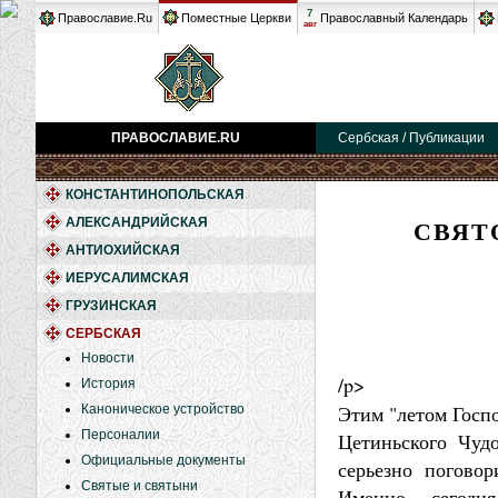
7
Православие.Ru
Поместные Церкви
Православный Календарь
авг
ПРАВОСЛАВИЕ.RU
Сербская / Публикации
КОНСТАНТИНОПОЛЬСКАЯ
СВЯТ
АЛЕКСАНДРИЙСКАЯ
АНТИОХИЙСКАЯ
ИЕРУСАЛИМСКАЯ
ГРУЗИНСКАЯ
СЕРБСКАЯ
Новости
/p>
История
Этим "летом Госпо
Каноническое устройство
Персоналии
Цетиньского Чуд
Официальные документы
серьезно поговор
Святые и святыни
Именно сегодн