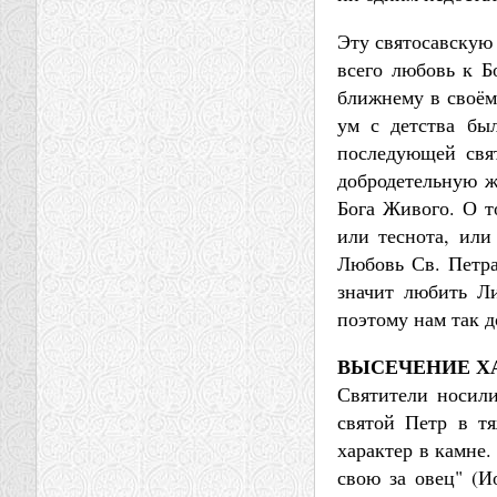
Эту святосавскую 
всего любовь к Б
ближнему в своём 
ум с детства бы
последующей свят
добродетельную ж
Бога Живого. О т
или теснота, или 
Любовь Св. Петра
значит любить Ли
поэтому нам так 
ВЫСЕЧЕНИЕ ХА
Святители носил
святой Петр в тя
характер в камне
свою за овец" (И