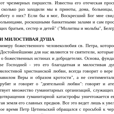
 от чрезмерных пиршеств. Известна его отеческая прось
 сколько раз заходили мы в приюты, дома, больницы,
аботу о них? Если бы я мог, Воскресший Бог мне свид
больницами, роскошными банкетными залами и сам пр
их братьев, сестер и детей" ("Молитвы и мольбы", Белгра
 И МИЛОСТИВАЯ ДУША
римеру божественного человеколюбия св. Петра, которо
 Достойнейшими для нас являются те святители, которые 
 о божественных истинах и добродетелях. Основа, фунд
ве Господней - это его благодатная и милостивая ду
милостивой христианской любви, всегда говорит о вере
равилом Веры и образом кротости", а не сентимента
рубят и говорят о "деятельной любви": говорят и ат
твует множество гуманитарных организаций, служащих
дотвращения гуманитарной катастрофы уничтожается е
ая земля его славных предков. Все это ведет лишь к ув
вое время Петр Цетиньский обращался с просьбой к черн