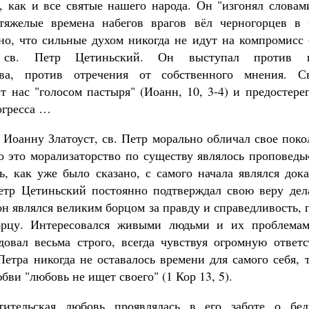
, как и все святые нашего народа. Он "изгонял словами
 тяжелые времена набегов врагов вёл черногорцев в 
тно, что сильные духом никогда не идут на компромисс 
в. Петр Цетиньский. Он выступал против п
тва, против отречения от собственного мнения. 
 нас "голосом пастыря" (Иоанн, 10, 3-4) и предостере
огресса …
 Иоанну Златоуст, св. Петр морально обличал свое поко
о это морализаторство по существу являлось проповед
ь, как уже было сказано, с самого начала являлся дока
Петр Цетиньский постоянно подтверждал свою веру де
н являлся великим борцом за правду и справедливость,
рцу. Интересовался живыми людьми и их проблема
довал весьма строго, всегда чувствуя огромную ответс
Петра никогда не оставалось времени для самого себя, 
бви "любовь не ищет своего" (1 Кор 13, 5).
тительская любовь проявлялась в его заботе о бе