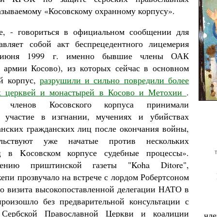
азываемому «Косовскому охранному корпусу».
е, - говориться в официальном сообщении для
тавляет собой акт беспрецедентного лицемерия
 июня 1999 г. именно бывшие члены ОАК
 армии Косово), из которых сейчас в основном
ий корпус,
разрушили и сильно повредили более
х церквей и монастырей в Косово и Метохии
.
 членов Косовского корпуса принимали
е участие в изгнании, мучениях и убийствах
анских гражданских лиц после окончания войны,
льствуют уже начатые против нескольких
ц в Kосовском корпусе судебные процессы».
ению приштинской газеты "Koha Ditore",
епи прозвучало на встрече с лордом Робертсоном
го визита высокопоставленной делегации НАТО в
роизошло без предварительной консультации с
и Сербской Православной Церкви и коалиции
чле