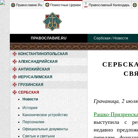
7
Православие.Ru
Поместные Церкви
Православный Календарь
авг
ПРАВОСЛАВИЕ.RU
Сербская / Новости
КОНСТАНТИНОПОЛЬСКАЯ
СЕРБСК
АЛЕКСАНДРИЙСКАЯ
АНТИОХИЙСКАЯ
СВ
ИЕРУСАЛИМСКАЯ
ГРУЗИНСКАЯ
СЕРБСКАЯ
Новости
Грачаница, 2 июля
История
Рашко-Призренс
Каноническое устройство
выступила с ре
Персоналии
недавно предлож
Официальные документы
передаче функц
Святые и святыни