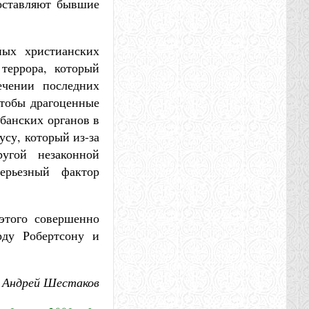
составляют бывшие
ных христианских
террора, который
ечении последних
чтобы драгоценные
банских органов в
усу, который из-за
угой незаконной
ерьезный фактор
этого совершенно
рду Робертсону и
Андрей Шестаков