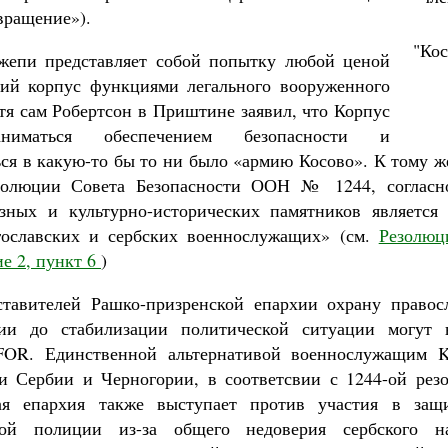
вращение»).
"Кос
жепи представляет собой попытку любой ценой
кий корпус функциями легального вооруженного
тя сам Робертсон в Приштине заявил, что Корпус
иматься обеспечением безопасности и
ся в какую-то бы то ни было «армию Косово». К тому ж
золюции Совета Безопасности ООН № 1244, согласн
зных и культурно-исторических памятников является
гославских и сербских военнослужащих» (см.
Резолю
е 2, пункт 6
)
тавителей Рашко-призренской епархии охрану правос
и до стабилизации политической ситуации могут 
FOR. Единственной альтернативой военнослужащим 
ти Сербии и Черногории, в соответсвии с 1244-ой ре
ая епархия также выступает против участия в защ
кой полиции из-за общего недоверия сербского н