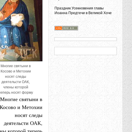
Праздник Усекновения главы
Иоанна Предтечи в Великой Хоче
Многие святыни в
Косово и Метохии
носят следы
деятельсти ОАК,
члены которой
теперь носят форму
Многие святыни в
Косово и Метохии
носят следы
деятельсти ОАК,
ны которой теперь