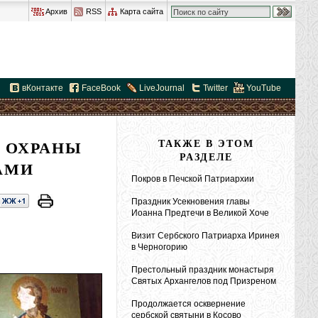
Архив
RSS
Карта сайта
вКонтакте
FaceBook
LiveJournal
Twitter
YouTube
 ОХРАНЫ
ТАКЖЕ В ЭТОМ
РАЗДЕЛЕ
АМИ
Покров в Печской Патриархии
Праздник Усекновения главы
Иоанна Предтечи в Великой Хоче
Визит Сербского Патриарха Иринея
в Черногорию
Престольный праздник монастыря
Святых Архангелов под Призреном
Продолжается осквернение
сербской святыни в Косово