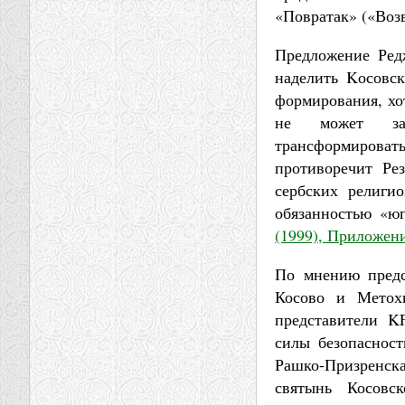
«Повратак» («Воз
Предложение Ред
наделить Kосовс
формирования, хо
не может зан
трансформировать
противоречит Ре
сербских религио
обязанностью «ю
(1999), Приложени
По мнению предс
Косово и Метохи
представители K
силы безопаснос
Рашко-Призренск
святынь Косовс