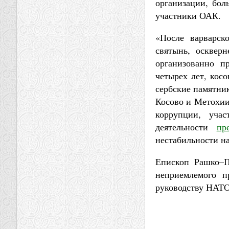
организации, бол
участники ОАК.
«После варварск
святынь, осквер
организованно п
четырех лет, кос
сербские памятни
Косово и Метохии.
коррупции, уча
деятельности
пр
нестабильности на
Епископ Рашко–П
неприемлемого п
руководству НАТО