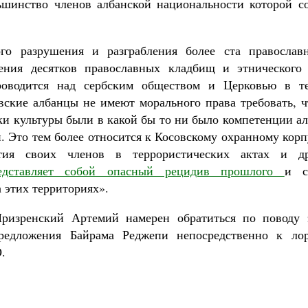
ьшинство членов албанской национальности которой 
ого разрушения и разграбления более ста православ
нения десятков православных кладбищ и этнического 
роводится над сербским обществом и Церковью в т
овские албанцы не имеют морального права требовать, 
ки культуры были в какой бы то ни было компетенции ал
 Это тем более относится к Косовскому охранному корп
стия своих членов в террористических актах и др
едставляет собой опасный рецидив прошлого
и с
 этих территориях».
ризренский Артемий намерен обратиться по поводу 
редложения Байрама Реджепи непосредственно к ло
.