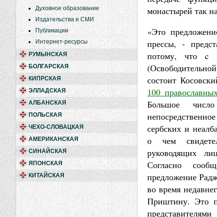
Духовное образование
монастырей так н
Издательства и СМИ
«Это предложени
Публикации
прессы, - предс
Интернет-ресурсы
потому, что c
РУМЫНСКАЯ
(Освободительной
БОЛГАРСКАЯ
состоит Косовск
КИПРСКАЯ
100 православны
ЭЛЛАДСКАЯ
Большое число
АЛБАНСКАЯ
непосредственно
ПОЛЬСКАЯ
сербских и неалб
ЧЕХО-СЛОВАЦКАЯ
о чем свидете
АМЕРИКАНСКАЯ
руководящих ли
СИНАЙСКАЯ
Согласно сообщ
ЯПОНСКАЯ
предложение Радж
КИТАЙСКАЯ
во время недавне
Приштину. Это п
представителям