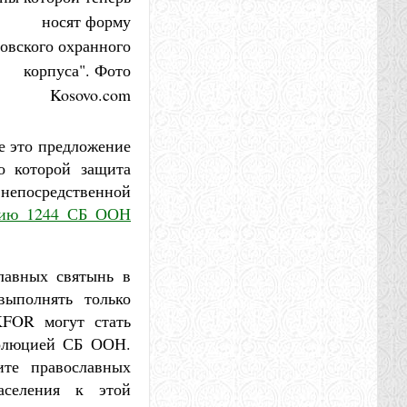
носят форму
овского охранного
корпуса". Фото
Kosovo.com
е это предложение
о которой защита
 непосредственной
цию 1244 СБ ООН
лавных святынь в
выполнять только
KFOR могут стать
золюцией СБ ООН.
ите православных
аселения к этой