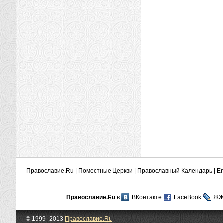
Православие.Ru
|
Поместные Церкви
|
Православный Календарь
|
En
Православие.Ru
в
ВКонтакте
FaceBook
Ж
© 1999–2013
Православие.Ru