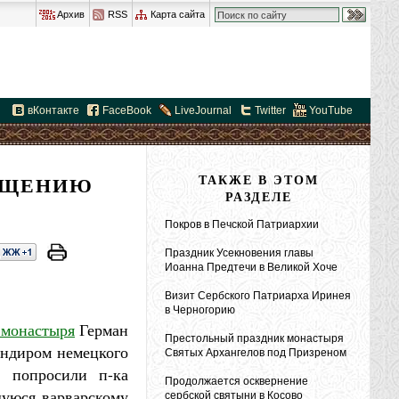
Архив
RSS
Карта сайта
вКонтакте
FaceBook
LiveJournal
Twitter
YouTube
РАЩЕНИЮ
ТАКЖЕ В ЭТОМ
РАЗДЕЛЕ
Покров в Печской Патриархии
Праздник Усекновения главы
Иоанна Предтечи в Великой Хоче
Визит Сербского Патриарха Иринея
в Черногорию
 монастыря
Герман
Престольный праздник монастыря
андиром немецкого
Святых Архангелов под Призреном
 попросили п-ка
Продолжается осквернение
шуюся варварскому
сербской святыни в Косово