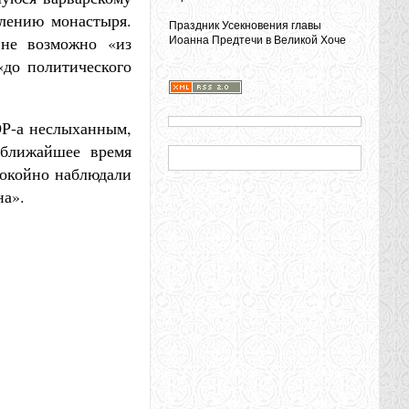
влению монастыря.
Праздник Усекновения главы
 не возможно «из
Иоанна Предтечи в Великой Хоче
«до политического
ОР-а неслыханным,
 ближайшее время
покойно наблюдали
на».