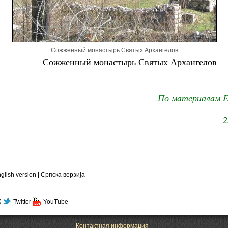
Сожженный монастырь Святых Архангелов
Сожженный монастырь Святых Архангелов
По материалам ER
2
glish version
|
Српска верзиjа
Ж
Twitter
YouTube
Контактная информация