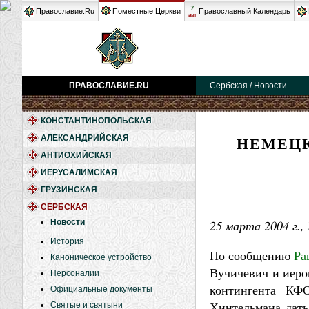
7
Православие.Ru
Поместные Церкви
Православный Календарь
авг
ПРАВОСЛАВИЕ.RU
Сербская / Новости
КОНСТАНТИНОПОЛЬСКАЯ
НЕМЕЦК
АЛЕКСАНДРИЙСКАЯ
АНТИОХИЙСКАЯ
ИЕРУСАЛИМСКАЯ
ГРУЗИНСКАЯ
СЕРБСКАЯ
Новости
25 марта 2004 г.,
История
По сообщению
Ра
Каноническое устройство
Вучичевич и иеро
Персоналии
контингента КФ
Официальные документы
Хинтельмана дать
Святые и святыни