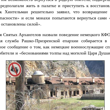
редполагали жить в палатке и приступить к восстано
к Хинтельман решительно заявил, что возвращение
пасности» и если монахи попытаются вернуться сами 
т остановлены силой».
 Святых Архангелов назвали поведение немецкого КФ
я служба Рашко-Призренской епархии собирается в
ное сообщение о том, как немецкие военнослужащие с
обители и «беснованиями толпы над могилой Царя Душа