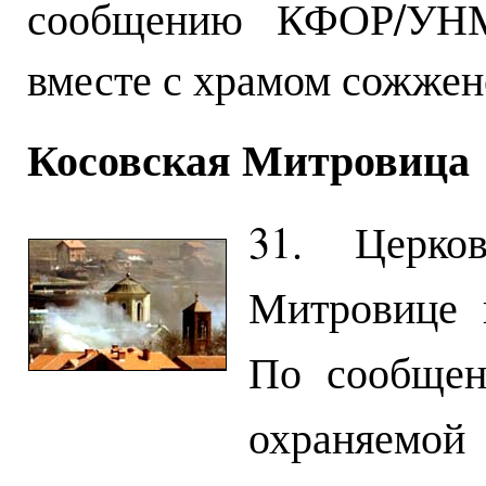
сообщению КФОР/УН
вместе с храмом сожжен
Косовская Митровица
31. Церк
Митровице 
По сообще
охраняемо