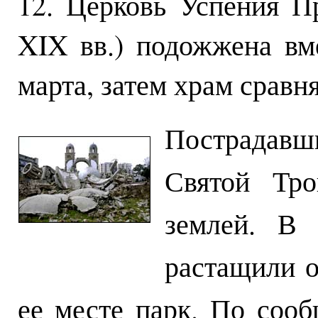
12. Церковь Успения П
XIX вв.) подожжена вм
марта, затем храм сравня
Пострадав
Святой Тр
землей. В
растащили о
ее месте парк. По со