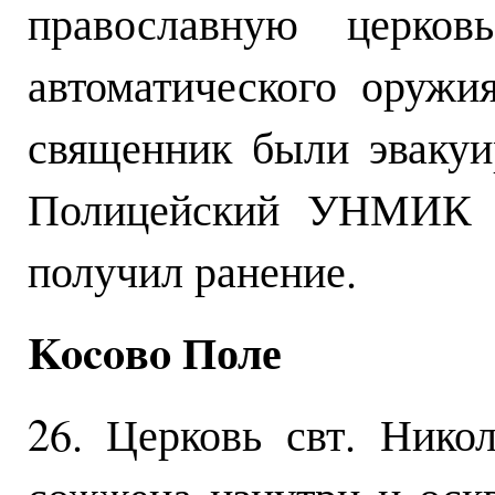
православную церко
автоматического оружи
священник были эваку
Полицейский УНМИК п
получил ранение.
Kocoвo Поле
26. Церковь свт. Нико