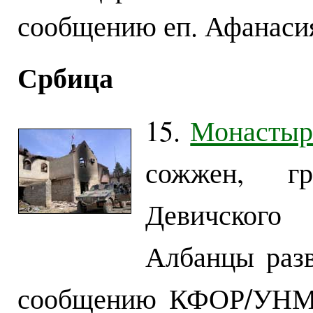
сообщению еп. Афанасия
Србица
15.
Монастыр
сожжен, г
Девичского
Албанцы разв
сообщению КФОР/УНМИ