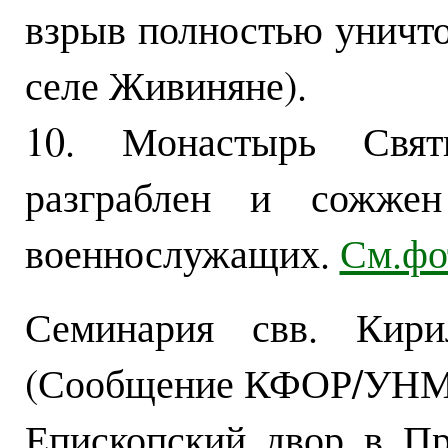
взрыв полностью уничт
селе Живиняне).
10. Монастырь Свят
разграблен и сожжен
военнослужащих.
См.фо
Семинария свв. Кир
(Сообщение КФОР/УНМИ
Епископский двор в П