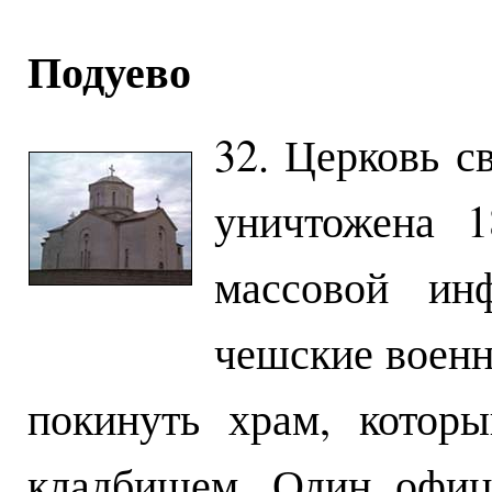
Подуево
32. Церковь с
уничтожена 1
массовой ин
чешские воен
покинуть храм, котор
кладбищем. Один офиц