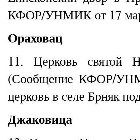
КФОР/УНМИК от 17 мар
Oраховац
11. Церковь святой Н
(Сообщение КФОР/УНМИ
церковь в селе Брняк по
Джаковица