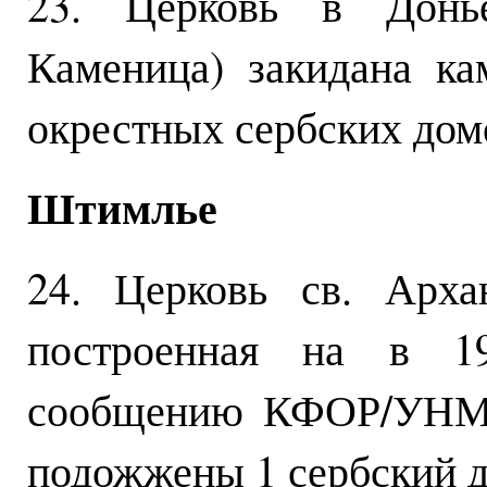
23. Церковь в Донь
Каменица) закидана ка
окрестных сербских дом
Штимлье
24. Церковь св. Арх
построенная на в 1
сообщению КФОР/УНМИ
подожжены 1 сербский д