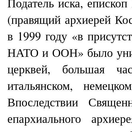
Податель иска, еписко
(правящий архиерей Кос
в 1999 году «в присутс
НАТО и ООН» было уни
церквей, большая ча
итальянском, немецко
Впоследствии Священ
епархиального архиер