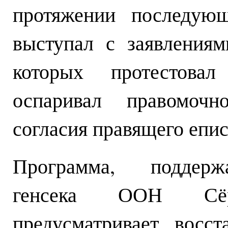
протяжении последую
выступал с заявления
которых протестова
оспаривал правомочн
согласия правящего епис
Программа, поддержа
генсека ООН Сёре
предусматривает восс