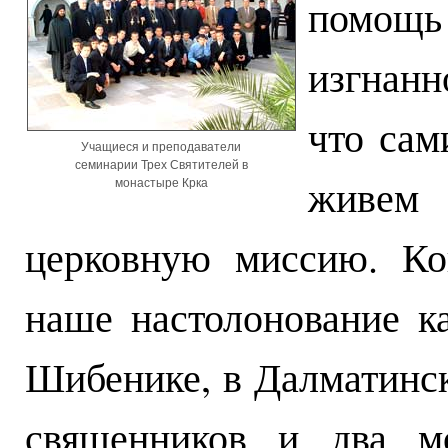
помощ
изгнанн
что сам
Учащиеся и преподаватели
семинарии Трех Святителей в
живем
монастыре Крка
церковную миссию. Ко
наше настолонование к
Шибенике, в Далматинск
священников и два м