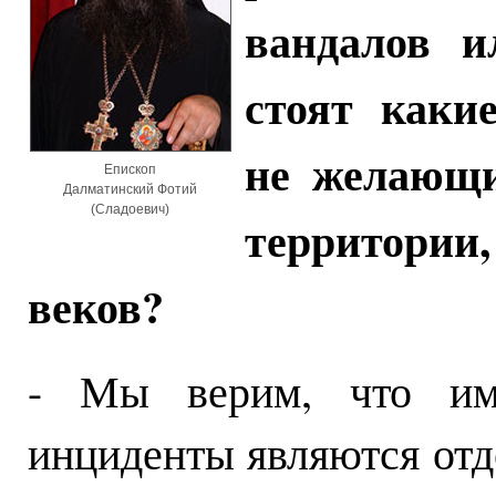
вандалов и
стоят каки
не желающи
Епископ
Далматинский Фотий
(Сладоевич)
территории
веков?
- Мы верим, что им
инциденты являются от