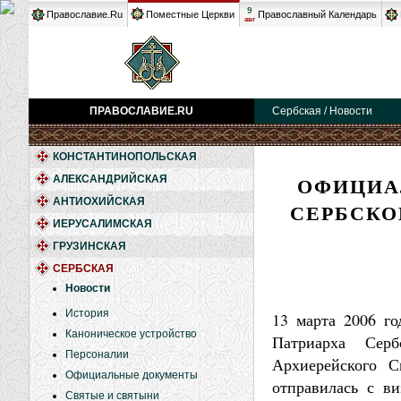
9
Православие.Ru
Поместные Церкви
Православный Календарь
авг
ПРАВОСЛАВИЕ.RU
Сербская / Новости
КОНСТАНТИНОПОЛЬСКАЯ
ОФИЦИА
АЛЕКСАНДРИЙСКАЯ
АНТИОХИЙСКАЯ
СЕРБСКО
ИЕРУСАЛИМСКАЯ
ГРУЗИНСКАЯ
СЕРБСКАЯ
Новости
История
13 марта 2006 го
Каноническое устройство
Патриарха Серб
Персоналии
Архиерейского С
Официальные документы
отправилась с в
Святые и святыни