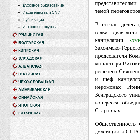
представителями
Духовное образование
темой переговоров
Издательства и СМИ
Публикации
В состав делега
Интернет-ресурсы
глава делегаци
РУМЫНСКАЯ
канцелярии
Ком
БОЛГАРСКАЯ
Захолмско-Герц
КИПРСКАЯ
председателя Ком
ЭЛЛАДСКАЯ
монастыря Високи
АЛБАНСКАЯ
референт Священн
ПОЛЬСКАЯ
и шеф канцеля
ЧЕХО-СЛОВАЦКАЯ
иеромонах Ирин
АМЕРИКАНСКАЯ
Белградского уни
СИНАЙСКАЯ
конгресса объед
ЯПОНСКАЯ
Старовлах.
КИТАЙСКАЯ
Общественность 
делегации в США