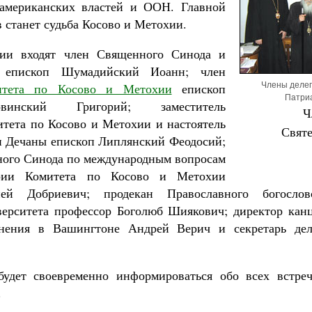
 американских властей и ООН. Главной
 станет судьба Косово и Метохии.
ции входят член Священного Синода и
и епископ Шумадийский Иоанн; член
итета по Косово и Метохии
епископ
Члены делег
Патри
еговинский Григорий; заместитель
Ч
итета по Косово и Метохии и настоятель
Свят
 Дечаны епископ Липлянский Феодосий;
ого Синода по международным вопросам
рии Комитета по Косово и Метохии
ей Добриевич; продекан Православного богословс
верситета профессор Боголюб Шиякович; директор кан
инения в Вашингтоне Андрей Верич и секретарь де
будет своевременно информироваться обо всех встреч
.