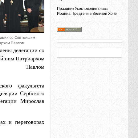
Праздник Усекновения главы
Иоанна Предтечи в Великой Хоче
ации со Святейшим
архом Павлом
лены делегации со
ейшим Патриархом
Павлом
кого факультета
целярии Сербского
легации Мирослав
ах и переговорах