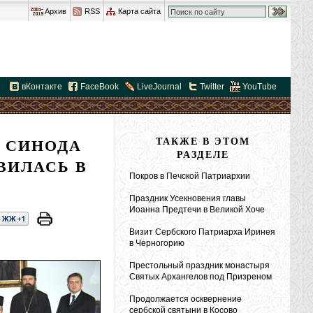
Архив
RSS
Карта сайта
вКонтакте
FaceBook
LiveJournal
Twitter
YouTube
 СИНОДА
ТАКЖЕ В ЭТОМ
РАЗДЕЛЕ
ВИЛАСЬ В
Покров в Печской Патриархии
Праздник Усекновения главы
Иоанна Предтечи в Великой Хоче
Визит Сербского Патриарха Иринея
в Черногорию
Престольный праздник монастыря
Святых Архангелов под Призреном
Продолжается осквернение
сербской святыни в Косово