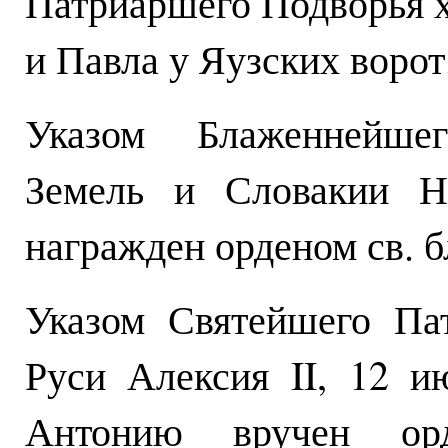
Патриаршего Подворья х
и Павла у Яузских ворот
Указом Блаженнейше
Земель и Словакии Н
награжден орденом св. бл
Указом Святейшего Па
Руси Алексия II, 12 и
Антонию вручен орд