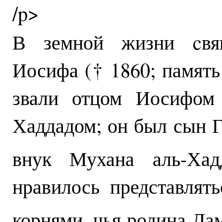
/p>
В земной жизни cвящ
Иосифа († 1860; память 
звали отцом Иосифом
Хаддадом; он был сын Г
внук Мухана аль-Ха
нравилось представлят
корнями, чья родина Дам