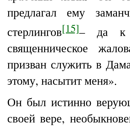
предлагал ему заман
[15]
стерлингов
– да к
священническое жало
призван служить в Дама
этому, насытит меня».
Он был истинно верую
своей вере, необыкнов