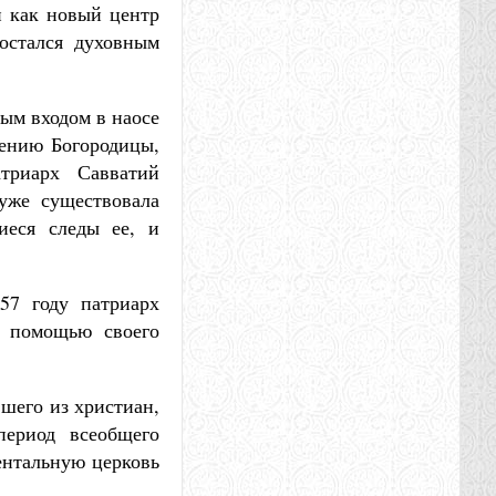
й как новый центр
остался духовным
ым входом в наосе
пению Богородицы,
триарх Савватий
 уже существовала
иеся следы ее, и
57 году патриарх
с помощью своего
вшего из христиан,
ериод всеобщего
ентальную церковь