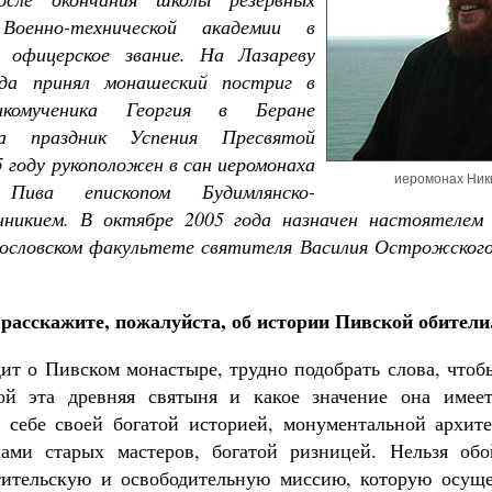
оенно-технической академии в
л офицерское звание. На Лазареву
да принял монашеский постриг в
икомученика Георгия в Беране
На праздник Успения Пресвятой
 году рукоположен в сан иеромонаха
иеромонах Ник
ива епископом Будимлянско-
никием. В октябре 2005 года назначен настоятелем
ословском факультете святителя Василия Острожского
расскажите, пожалуйста, об истории Пивской обители
дит о Пивском монастыре, трудно подобрать слова, чтоб
бой эта древняя святыня и какое значение она имее
о себе своей богатой историей, монументальной архит
ами старых мастеров, богатой ризницей. Нельзя об
тительскую и освободительную миссию, которую осущ