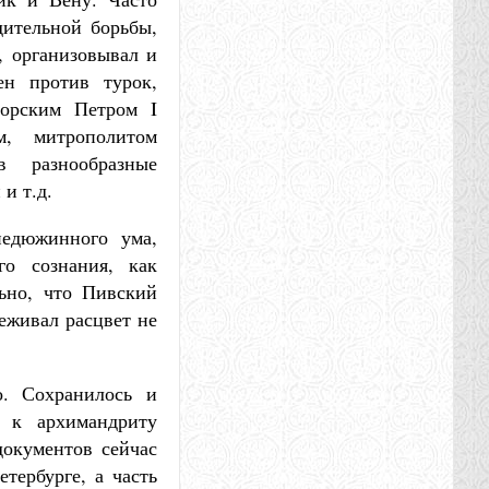
ительной борьбы,
, организовывал и
ен против турок,
горским Петром I
м, митрополитом
 разнообразные
и т.д.
недюжинного ума,
го сознания, как
ьно, что Пивский
еживал расцвет не
о. Сохранилось и
 к архимандриту
документов сейчас
тербурге, а часть