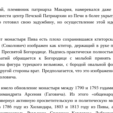
ий, племянник патриарха Макария, намеревался даже
енести центр Печской Патриархии из Печи в более укры
о готовил свою задужбину, но осуществление этой ид
 монастыря Пива есть плохо сохранившаяся ктиторск
 (Соколович) изображен как ктитор, держащий в руке 
 Пресвятой Богородице. Надпись практически полностью
ватий обращается к Богородице с мольбой принять
на фигура турецкого вельможи, с бородой овальной ф
ругой стороны врат. Предполагается, что это изображен
оловича.
 имело обновление монастыря между 1790 и 1793 годами
химандрита Арсения (Гаговича). Из этого «общенаро
звернул активную просветительскую и политическую 
в 1786 году из Хиландара, 1803 и 1813 году из Пивы, а
тантинополь, Румынию, Сремские Карловцы, Дубровн