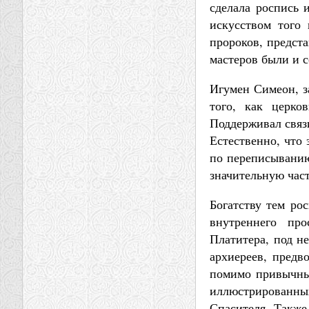
сделала роспись 
искусством того
пророков, предст
мастеров были и с
Игумен Симеон, з
того, как церко
Поддерживал связ
Естественно, что 
по переписыванию
значительную част
Богатству тем ро
внутреннего про
Платитера, под н
архиереев, предв
помимо привычных
иллюстрированн
Спасителя. Также