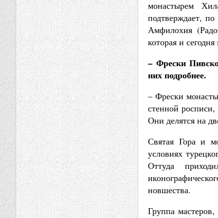
монастырем Хил
подтверждает, по
Амфилохия (Радов
которая и сегодня
– Фрески Пивско
них подробнее.
– Фрески монасты
стенной росписи,
Они делятся на дв
Святая Гора и м
условиях турецко
Оттуда приход
иконографическо
новшества.
Группа мастеров,