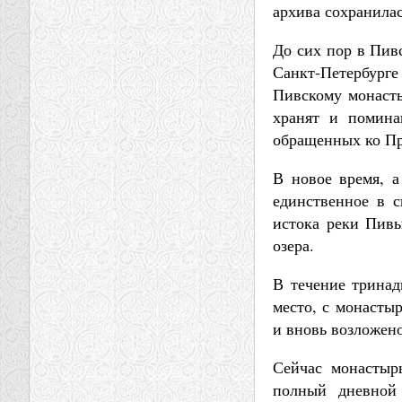
архива сохранила
До сих пор в Пив
Санкт-Петербурге
Пивскому монасты
хранят и помина
обращенных ко Пр
В новое время, а
единственное в с
истока реки Пивы
озера.
В течение тринад
место, с монасты
и вновь возложен
Сейчас монастыр
полный дневной 