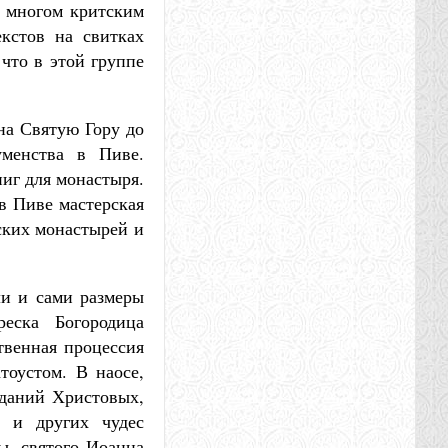
о многом критским
кстов на свитках
что в этой группе
на Святую Гору до
уменства в Пиве.
иг для монастыря.
 в Пиве мастерская
ских монастырей и
ли и сами размеры
реска Богородица
твенная процессия
тоустом. В наосе,
аданий Христовых,
 и других чудес
ы, святого Иоанна