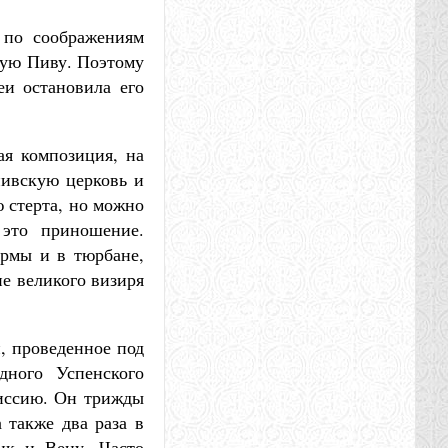
 по соображениям
тую Пиву. Поэтому
еи остановила его
ая композиция, на
пивскую церковь и
 стерта, но можно
 это приношение.
ормы и в тюрбане,
ие великого визиря
, проведенное под
дного Успенского
миссию. Он трижды
 также два раза в
ик и Вену. Часто