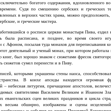
исключительно богатого содержания, вдохновленного в
 времени. Судя по смешению сербских и греческих те
авленных в верхних частях храма, можно предположить, 
ербские, и греческие мастера.
аботившийся о росписи церкви монастыря Пива, ездил 
вь была расписана, и позднее, во время своего иг
и с Афоном, посылая туда монахов для переписывания кн
этот деятельный и ученый монах, при котором работала
 книг, был хорошо знаком с сюжетами фресок святогор
ь сюжетов сумел перенести и в Пиву.
списей, которыми украшены стены наоса, способствова
странства. В конхе апсиды находится огромная ф
ей – небесная литургия, причащение апостолов, величес
одимых святителями Василием Великим и Иоанном Зла
 евангельских сцен великих праздников и цикла стр
ых весьма обширно, изображены и сцены исцелений
 изображены и события из жизни Пресвятой Богородиц