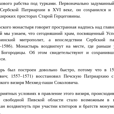
кового рабства под турками. Первоначально задуманны
 Сербской Патриархии в XVI веке, он сохранился и 
широких просторах Старой Герцеговины.
ского монастыря говорит пространная надпись над главн
ой мы узнаем, что сегодняшний храм, посвященный Ус
овинский митрополит, а впоследствии Сербский па
–1586). Монастырь воздвигнут на месте, где раньше
 Богородицы. Об этом свидетельствуют и сохранивш
си.
рь был построен довольно быстро, потому что в 15
вич; 1557–1571) восстановил Печскую Патриархию 
икого визиря Мехмед-паши Соколовича.
риятных условиях в правление этого визиря, происходи
и свободной Пивской области стало возможным в п
ан воздвигнуть при участии ктиторов и братств монум
.