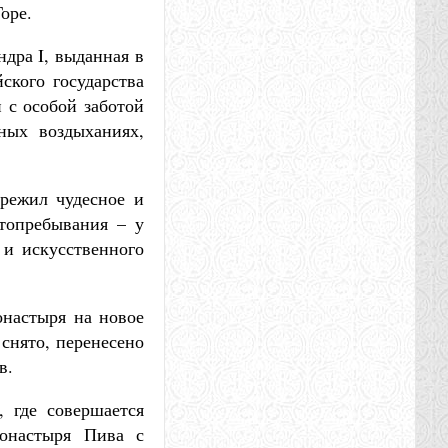
оре.
дра I, выданная в
ского государства
 с особой заботой
ных воздыханиях,
ережил чудесное и
стопребывания – у
 и искусственного
онастыря на новое
снято, перенесено
в.
 где совершается
монастыря Пива с