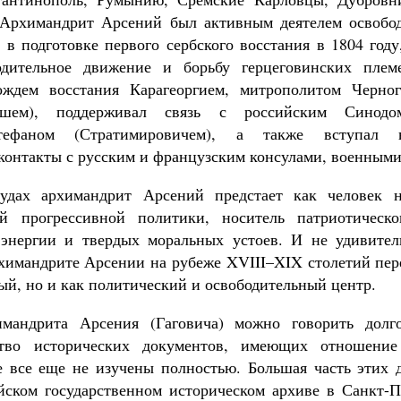
 Архимандрит Арсений был активным деятелем освобод
 в подготовке первого сербского восстания в 1804 году
одительное движение и борьбу герцеговинских плем
ождем восстания Карагеоргием, митрополитом Черно
гошем), поддерживал связь с российским Синодо
тефаном (Стратимировичем), а также вступал в
контакты с русским и французским консулами, военными 
удах архимандрит Арсений предстает как человек 
й прогрессивной политики, носитель патриотическо
 энергии и твердых моральных устоев. И не удивител
химандрите Арсении на рубеже XVIII–XIX столетий пер
ый, но и как политический и освободительный центр.
мандрита Арсения (Гаговича) можно говорить долг
ство исторических документов, имеющих отношение
 все еще не изучены полностью. Большая часть этих 
йском государственном историческом архиве в Санкт-Пе