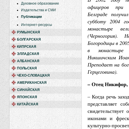
Духовное образование
офицеров при В
Издательства и СМИ
Белграде получи
Публикации
субботу 2004 го
Интернет-ресурсы
монастыре вел
РУМЫНСКАЯ
(Черногория). 
БОЛГАРСКАЯ
Богородицы в 2005
КИПРСКАЯ
в монастыре П
ЭЛЛАДСКАЯ
Никшичским Иоан
АЛБАНСКАЯ
Преподает на бог
ПОЛЬСКАЯ
Герцеговина).
ЧЕХО-СЛОВАЦКАЯ
– Отец Никифор, 
АМЕРИКАНСКАЯ
СИНАЙСКАЯ
– Когда речь захо
ЯПОНСКАЯ
представляет со
КИТАЙСКАЯ
свидетельствует 
иконами и фреск
культурно-просве