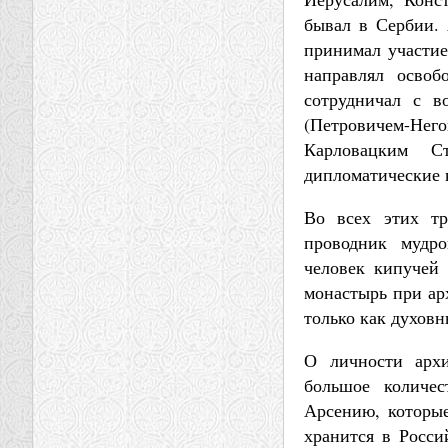
бывал в Сербии.
принимал участие
направлял освоб
сотрудничал с в
(Петровичем-Не
Карловацким С
дипломатические 
Во всех этих тр
проводник мудро
человек кипучей
монастырь при ар
только как духовн
О личности архи
большое количе
Арсению, которые
хранится в Росси