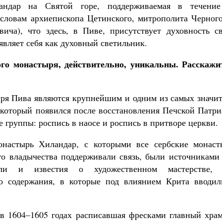
андар на Святой горе, поддерживаемая в течение
 словам архиепископа Цетинского, митрополита Черног
ича), что здесь, в Пиве, присутствует духовность св
 являет себя как духовный светильник.
го монастыря, действительно, уникальны. Расскажит
ря Пива являются крупнейшим и одним из самых значи
 который появился после восстановления Печской Патри
е группы: роспись в наосе и роспись в притворе церкви.
онастырь Хиландар, с которыми все сербские монас
го владычества поддерживали связь, были источниками
или и известия о художественном мастерстве
го содержания, в которые под влиянием Крита вводил
 в 1604–1605 годах расписавшая фресками главный хра