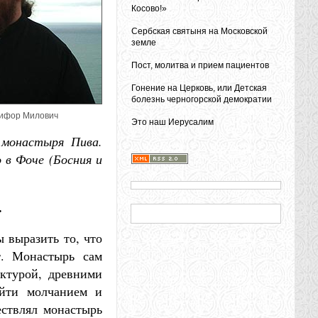
Косово!»
Сербская святыня на Московской
земле
Пост, молитва и прием пациентов
Гонение на Церковь, или Детская
болезнь черногорской демократии
ифор Милович
Это наш Иерусалим
 монастыря Пива.
 в Фоче (Босния и
.
ы выразить то, что
т. Монастырь сам
ектурой, древними
ойти молчанием и
ествлял монастырь