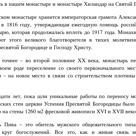
сь в нашем монастыре и монастыре Хиландар на Святой Г
ском монастыре хранится императорская грамота Алексан
 в 1816 году, утверждающая ежегодную помощь россий
рю, которая продолжалась вплоть до 1917 года. Монахи
ют этого великого благотворителя в тихих молитвен
есвятой Богородице и Господу Христу.
 точнее – во второй половине XX века, монастырь п
воем роде переселение со своего первоначального ме
 – на новое место в связи со строительством плотины
цати лет, пока шли уникальные работы по переносу м
рских стен церкви Успения Пресвятой Богородицы было 
о на стены 1260 м2 фресковой живописи XVI и XVII веко
ь Пива – это обитель мужского общежительного типа,
круг богослужений. Все это, как и живая связь 