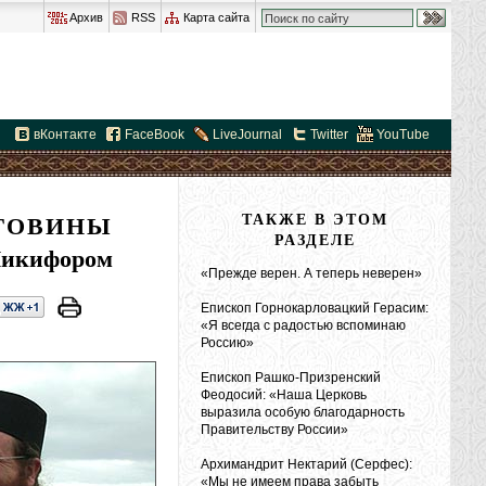
Архив
RSS
Карта сайта
вКонтакте
FaceBook
LiveJournal
Twitter
YouTube
ЕГОВИНЫ
ТАКЖЕ В ЭТОМ
РАЗДЕЛЕ
 Никифором
«Прежде верен. А теперь неверен»
Епископ Горнокарловацкий Герасим:
«Я всегда с радостью вспоминаю
Россию»
Епископ Рашко-Призренский
Феодосий: «Наша Церковь
выразила особую благодарность
Правительству России»
Архимандрит Нектарий (Серфес):
«Мы не имеем права забыть