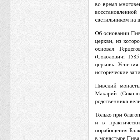
во время многове
восстановленной
светильником на 
Об основании Пив
церкви, из котор
основал Герцег
(Соколович; 1585
церковь Успения
исторические запи
Пивский монасты
Макарий (Соколо
родственника вел
Только при благоп
и в практическ
порабощения Балк
в монастыре Пива