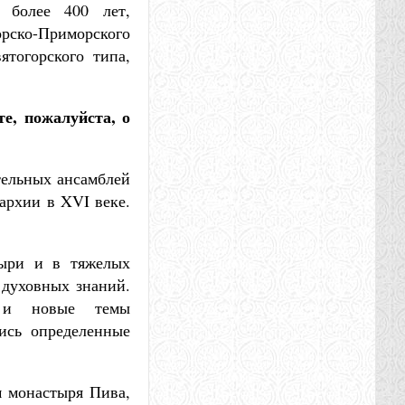
 более 400 лет,
орско-Приморского
ятогорского типа,
е, пожалуйста, о
тельных ансамблей
архии в XVI веке.
тыри и в тяжелых
 духовных знаний.
, и новые темы
ись определенные
м монастыря Пива,