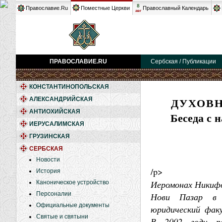
8
Православие.Ru
Поместные Церкви
Православный Календарь
авг
ПРАВОСЛАВИЕ.RU
Сербская / Публикации
КОНСТАНТИНОПОЛЬСКАЯ
ДУХОВН
АЛЕКСАНДРИЙСКАЯ
АНТИОХИЙСКАЯ
Беседа с 
ИЕРУСАЛИМСКАЯ
ГРУЗИНСКАЯ
СЕРБСКАЯ
Новости
/p>
История
Иеромонах Никифор
Каноническое устройство
Персоналии
Нови Пазар в 
Официальные документы
юридический факу
Святые и святыни
В 2002 году по