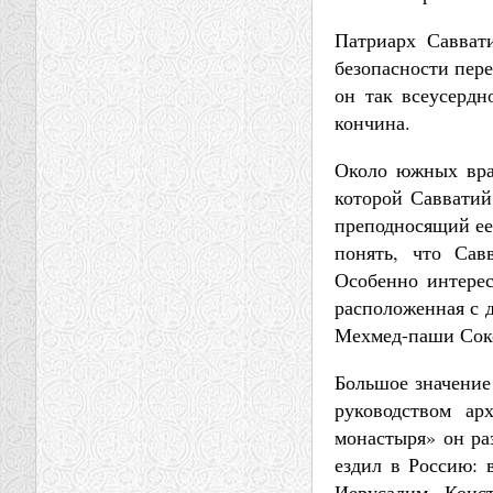
Патриарх Савват
безопасности пер
он так всеусердн
кончина.
Около южных врат
которой Савватий
преподносящий ее
понять, что Сав
Особенно интерес
расположенная с д
Мехмед-паши Сок
Большое значение
руководством ар
монастыря» он ра
ездил в Россию: 
Иерусалим, Конс