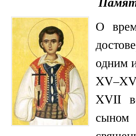
Памя
О врем
достов
одним и
XV–XVI
XVII в
сыно
священн