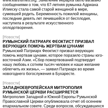
www.earthtimes.org. Заявление иерарха было вызвано
сообщениями о том, что 67-летняя румынка Адриана
Илиеску стала самой старой женщиной в мире,
сумевшей родить. Беременность пожилой женщины,
последние девять лет лечившейся от бесплодия,
наступила в результате искусственного
оплодотворения.
[Новости]
РУМЫНСКИЙ ПАТРИАРХ ФЕОКТИСТ ПРИЗВАЛ
ВЕРУЮЩИХ ПОМОЧЬ ЖЕРТВАМ ЦУНАМИ
Румынский Патриарх Феоктист призвал верующих
помочь жертвам цунами, которое поразило страны юго-
восточной Азии. «Сбор пожертвований подтвердит
нашу любовь к сотням тысяч человек и наше желание
облегчить их жизнь», — заявил Патриарх во время
новогоднего богослужения в Бухаресте.
[Новости]
ЗАПАДНОЕВРОПЕЙСКАЯ МИТРОПОЛИЯ
РУМЫНСКОЙ ЦЕРКВИ РАСШИРЯЕТСЯ
Митрополия Западной и Южной Европы Румынской
Православной Церкви опубликовала отчет об осеннем
епархиальном совете. Среди вопросов, обсуждавшихся