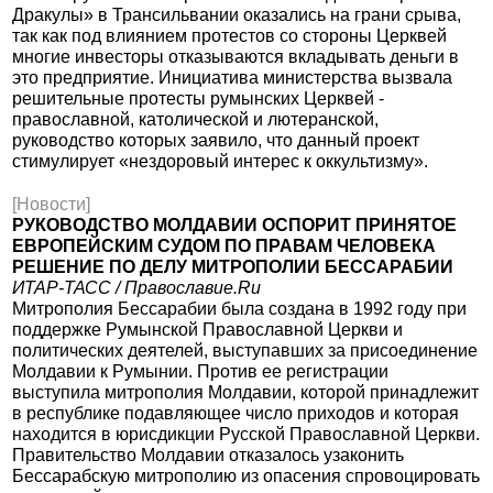
Дракулы» в Трансильвании оказались на грани срыва,
так как под влиянием протестов со стороны Церквей
многие инвесторы отказываются вкладывать деньги в
это предприятие. Инициатива министерства вызвала
решительные протесты румынских Церквей -
православной, католической и лютеранской,
руководство которых заявило, что данный проект
стимулирует «нездоровый интерес к оккультизму».
[Новости]
РУКОВОДСТВО МОЛДАВИИ ОСПОРИТ ПРИНЯТОЕ
ЕВРОПЕЙСКИМ СУДОМ ПО ПРАВАМ ЧЕЛОВЕКА
РЕШЕНИЕ ПО ДЕЛУ МИТРОПОЛИИ БЕССАРАБИИ
ИТАР-ТАСС / Православие.Ru
Митрополия Бессарабии была создана в 1992 году при
поддержке Румынской Православной Церкви и
политических деятелей, выступавших за присоединение
Молдавии к Румынии. Против ее регистрации
выступила митрополия Молдавии, которой принадлежит
в республике подавляющее число приходов и которая
находится в юрисдикции Русской Православной Церкви.
Правительство Молдавии отказалось узаконить
Бессарабскую митрополию из опасения спровоцировать