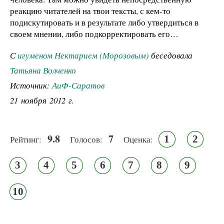
реакцию читателей на твои тексты, с кем-то
подискутировать и в результате либо утвердиться в
своем мнении, либо подкорректировать его…
С
игуменом Нектарием (Морозовым)
беседовала
Татьяна Волченко
Источник:
АиФ-Саратов
21 ноября 2012 г.
9.8
7
1
2
Рейтинг:
Голосов:
Оценка:
3
4
5
6
7
8
9
10