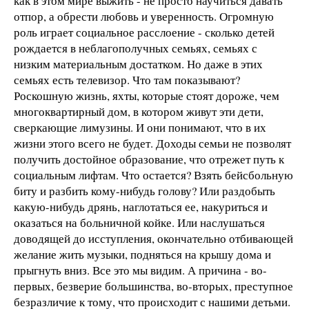
как в этом мире выжить - не просто научиться давать
отпор, а обрести любовь и уверенность. Огромную
роль играет социальное расслоение - сколько детей
рождается в неблагополучных семьях, семьях с
низким материальным достатком. Но даже в этих
семьях есть телевизор. Что там показывают?
Роскошную жизнь, яхты, которые стоят дороже, чем
многоквартирный дом, в котором живут эти дети,
сверкающие лимузины. И они понимают, что в их
жизни этого всего не будет. Доходы семьи не позволят
получить достойное образование, что отрежет путь к
социальным лифтам. Что остается? Взять бейсбольную
биту и разбить кому-нибудь голову? Или раздобыть
какую-нибудь дрянь, наглотаться ее, накуриться и
оказаться на больничной койке. Или наслушаться
доводящей до исступления, окончательно отбивающей
желание жить музыки, подняться на крышу дома и
прыгнуть вниз. Все это мы видим. А причина - во-
первых, безверие большинства, во-вторых, преступное
безразличие к тому, что происходит с нашими детьми.