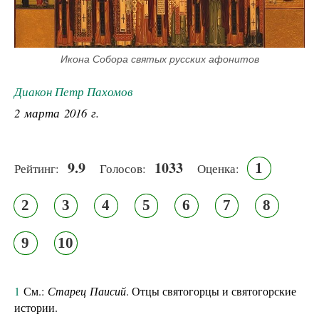
Икона Собора святых русских афонитов
Диакон Петр Пахомов
2 марта 2016 г.
9.9
1033
1
Рейтинг:
Голосов:
Оценка:
2
3
4
5
6
7
8
9
10
1
См.:
Старец
Паисий
. Отцы святогорцы и святогорские
истории.