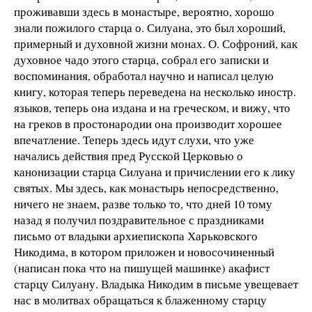
проживавши здесь в монастыре, вероятно, хорошо
знали пожилого старца о. Силуана, это был хороший,
примерный и духовной жизни монах. О. Софроний, как
духовное чадо этого старца, собрал его записки и
воспоминания, обработал научно и написал целую
книгу, которая теперь переведена на несколько иностр.
языков, теперь она издана и на греческом, и вижу, что
на греков в простонародии она производит хорошее
впечатление. Теперь здесь идут слухи, что уже
начались действия пред Русской Церковью о
канонизации старца Силуана и причислении его к лику
святых. Мы здесь, как монастырь непосредственно,
ничего не знаем, разве только то, что дней 10 тому
назад я получил поздравительное с праздниками
письмо от владыки архиепископа Харьковского
Никодима, в котором приложен и новосочиненный
(написан пока что на пишущей машинке) акафист
старцу Силуану. Владыка Никодим в письме увещевает
нас в молитвах обращаться к блаженному старцу