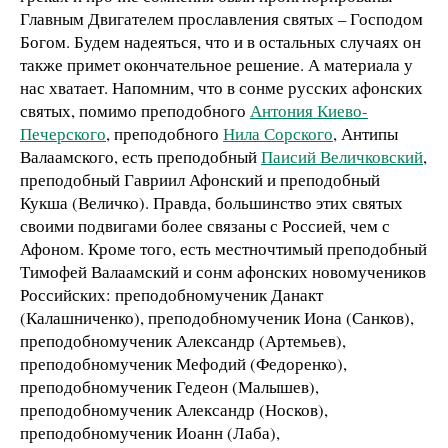
Главным Двигателем прославления святых – Господом
Богом. Будем надеяться, что и в остальных случаях он
также примет окончательное решение. А материала у
нас хватает. Напомним, что в сонме русских афонских
святых, помимо преподобного
Антония Киево-
Печерского
, преподобного
Нила Сорского
, Антипы
Валаамского, есть преподобный
Паисий Величковский
,
преподобный Гавриил Афонский и преподобный
Кукша (Величко). Правда, большинство этих святых
своими подвигами более связаны с Россией, чем с
Афоном. Кроме того, есть местночтимый преподобный
Тимофей Валаамский и сонм афонских новомучеников
Российских: преподобномученик Данакт
(Калашниченко), преподобномученик Иона (Санков),
преподобномученик Александр (Артемьев),
преподобномученик Мефодий (Федоренко),
преподобномученик Гедеон (Малышев),
преподобномученик Александр (Носков),
преподобномученик Иоанн (Лаба),