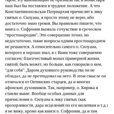
наш был бы поставлен в трудное положение. А что
Константинопольская Патриархия причислит к лику
святых о. Силуана, я просто этому не верю, ибо
достаточно знаю греков. Вы правильно пишете, что
книга о. Софрония вызвала сочувствие в греческом
“простонародии”. Это совершенно точно, но
недостаточно, такие вопросы одним простонародием
не решаются. А относительно самого о. Силуана,
которого я хорошо знал, я с Вами тоже совершенно
согласен: благочестивый монах примерной жизни,
святой, быть может, но больше, как говорили о нем,
“для себя”. Даром духовного руководства он не
обладал, да не претендовал на него. В этом смысле он
отличался от Оптинских старцев, да и многих
афонских духовников. Так, например, о. Кирика я
ставлю выше. Вообще особых данных для
причисления о. Силуана к лику святых (как
прозорливости, дара исцелений по его молитвам и т.д.)
я не вижу, кроме как книги о. Софрония, да и там