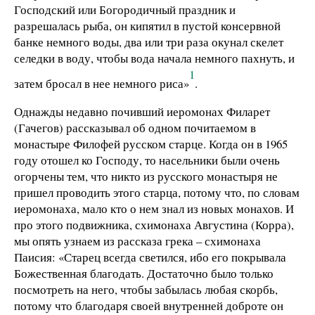
Господский или Богородичный праздник и
разрешалась рыба, он кипятил в пустой консервной
банке немного воды, два или три раза окунал скелет
селедки в воду, чтобы вода начала немного пахнуть, и
1
затем бросал в нее немного риса»
.
Однажды недавно почивший иеромонах Филарет
(Гачегов) рассказывал об одном почитаемом в
монастыре Филофей русском старце. Когда он в 1965
году отошел ко Господу, то насельники были очень
огорчены тем, что никто из русского монастыря не
пришел проводить этого старца, потому что, по словам
иеромонаха, мало кто о нем знал из новых монахов. И
про этого подвижника, схимонаха Августина (Корра),
мы опять узнаем из рассказа грека – схимонаха
Паисия: «Старец всегда светился, ибо его покрывала
Божественная благодать. Достаточно было только
посмотреть на него, чтобы забылась любая скорбь,
потому что благодаря своей внутренней доброте он