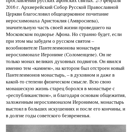
прославлении русских афонских святых. 2-3 февраля
2016 г. Архиерейский Собор Русской Православной
Церкви благословил общецерковное почитание
иеросхимонаха Аристоклия (Амвросиева),
значительную часть своей жизни проведшего на
Московском подворье Афона. Но странно будет, если
при этом мы забудем о русском святом –
возобновителе Пантелеимонова монастыря
иеросхимонахе Иерониме (Соломенцеве). Он не
только монах великих духовных подвигов. Он явился
именно тем «камнем», на котором был отстроен новый
Пантелеимонов монастырь, – в духовном и даже в
какой-то степени физическом смысле. Всю свою
монашескую жизнь старец боролся в монастыре с
«республиканством», и благодаря основам общежития,
заложенным иеросхимонахом Иеронимом, монастырь
выстоял в больших искушениях и после его кончины, и
в долгие годы советского безвременья.