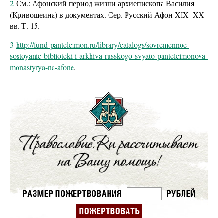
2
См.: Афонский период жизни архиепископа Василия
(Кривошеина) в документах. Сер. Русский Афон XIX–XX
вв. Т. 15.
3
http://fund-panteleimon.ru/library/catalogs/sovremennoe-
sostoyanie-biblioteki-i-arkhiva-russkogo-svyato-panteleimonova-
monastyrya-na-afone
.