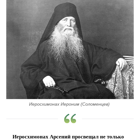
Иеросхимонах Иероним (Соломенцев) 
Иеросхимонах Арсений просвещал не только