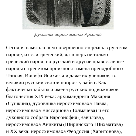
Духовник иеросхимонах Арсений
Сегодня память о нем совершенно стерлась в русском
народе, и если греческий, да теперь не только
греческий народ, но русский и другие православные
народы с трепетом произносят имена преподобного
Паисия, Иосифа Исихаста и даже их учеников, то
великий русский святой попросту забыт. Как
фактически забыты и имена русских подвижников
благочестия XIX века: архимандрита Макария
(Сушкина), духовника иеросхимонаха Павла,
иеросхимонаха Виссариона (Толмачева) и его
духовного собрата Варсонофия (Вавилова),
иеросхимонаха Аникиты (Ширинского-Шихматова) –
и XX века: иеросхимонаха Феодосия (Харитонова),