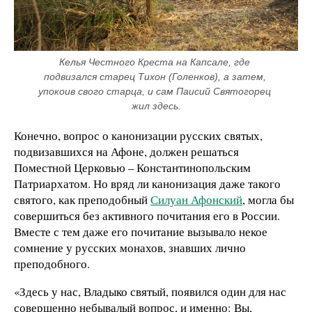
Келья Честного Креста на Капсале, где 
подвизался старец Тихон (Голенков), а затем, 
упокоив свого старца, и сам Паисий Святогорец 
жил здесь.
Конечно, вопрос о канонизации русских святых,
подвизавшихся на Афоне, должен решаться
Поместной Церковью – Константинопольским
Патриархатом. Но вряд ли канонизация даже такого
святого, как преподобный
Силуан Афонский
, могла бы
совершиться без активного почитания его в России.
Вместе с тем даже его почитание вызывало некое
сомнение у русских монахов, знавших лично
преподобного.
«Здесь у нас, Владыко святый, появился один для нас
совершенно небывалый вопрос, и именно: Вы,