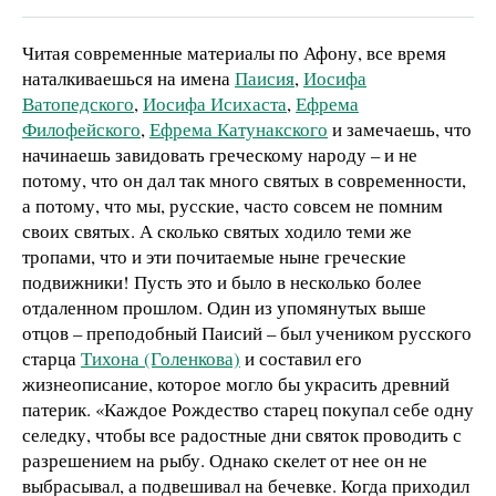
Читая современные материалы по Афону, все время
наталкиваешься на имена
Паисия
,
Иосифа
Ватопедского
,
Иосифа Исихаста
,
Ефрема
Филофейского
,
Ефрема Катунакского
и замечаешь, что
начинаешь завидовать греческому народу – и не
потому, что он дал так много святых в современности,
а потому, что мы, русские, часто совсем не помним
своих святых. А сколько святых ходило теми же
тропами, что и эти почитаемые ныне греческие
подвижники! Пусть это и было в несколько более
отдаленном прошлом. Один из упомянутых выше
отцов – преподобный Паисий – был учеником русского
старца
Тихона (Голенкова)
и составил его
жизнеописание, которое могло бы украсить древний
патерик. «Каждое Рождество старец покупал себе одну
селедку, чтобы все радостные дни святок проводить с
разрешением на рыбу. Однако скелет от нее он не
выбрасывал, а подвешивал на бечевке. Когда приходил