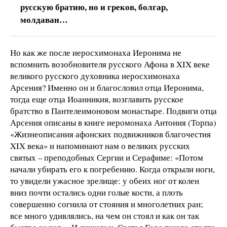
русскую братию, но и греков, болгар,
молдаван…
Но как же после иеросхимонаха Иеронима не
вспомнить возобновителя русского Афона в XIX веке
великого русского духовника иеросхимонаха
Арсения? Именно он и благословил отца Иеронима,
тогда еще отца Иоанникия, возглавить русское
братство в Пантелеимоновом монастыре. Подвиги отца
Арсения описаны в книге иеромонаха Антония (Торпа)
«Жизнеописания афонских подвижников благочестия
XIX века» и напоминают нам о великих русских
святых – преподобных Сергии и Серафиме: «Потом
начали убирать его к погребению. Когда открыли ноги,
то увидели ужасное зрелище: у обеих ног от колен
вниз почти остались одни голые кости, а плоть
совершенно согнила от стояния и многолетних ран;
все много удивлялись, на чем он стоял и как он так