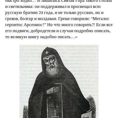
быстро ходил… И лишилась Святая Гора такого столпа
и светильника: он поддерживал и просвещал всю
русскую братию 24 года, и не только русских, но и
греков, болгар и молдаван. Греки говорили: “Мегалос
геронтос Арсениос!” Но что много говорить?! Если все
его подвиги, добродетели и случаи подробно описать,
то великую книгу надобно писать…»