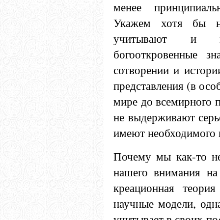
менее принципиаль
Укажем хотя бы н
учитывают и н
богооткровенные з
сотворении и истори
представления (в осо
мире до всемирного п
не выдерживают серье
имеют необходимого 
Почему мы как-то н
нашего внимания на
креационная теория
научные модели, одн
учитывает в своих п