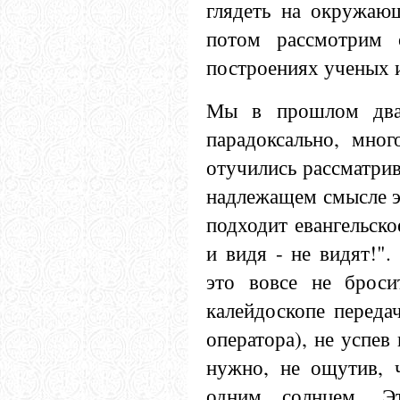
глядеть на окружающ
потом рассмотрим 
построениях ученых и
Мы в прошлом двад
парадоксально, мног
отучились рассматрив
надлежащем смысле эт
подходит евангельско
и видя - не видят!".
это вовсе не броси
калейдоскопе передач
оператора), не успев 
нужно, не ощутив, 
одним солнцем. Э