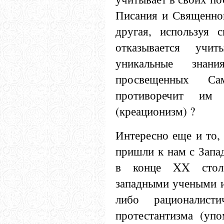
Писания и Священног
другая, используя 
отказывается учит
уникальные знан
просвещенных С
противоречит и
(креационизм) ?
Интересно еще и то,
пришли к нам с Запад
в конце XX столе
западными учеными и
либо рационалисти
протестантизма (уп