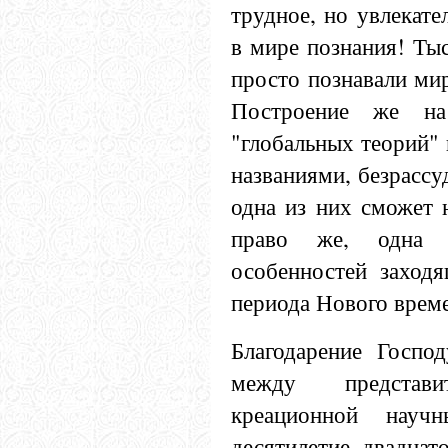
трудное, но увлекате
в мире познания! Ты
просто познавали мир
Построение же на
"глобальных теорий" 
названиями, безрасс
одна из них сможет 
право же, одна 
особенностей заходя
периода Нового врем
Благодарение Госпо
между представ
креационной науч
десятилетие двадцат