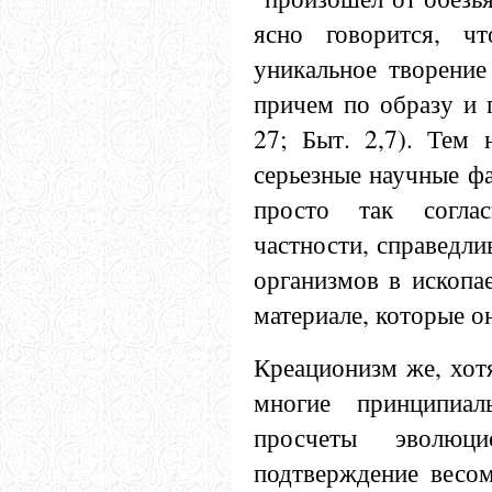
ясно говорится, ч
уникальное творение
причем по образу и 
27; Быт. 2,7). Тем 
серьезные научные ф
просто так согла
частности, справедли
организмов в ископа
материале, которые о
Креационизм же, хот
многие принципиа
просчеты эволюц
подтверждение весом