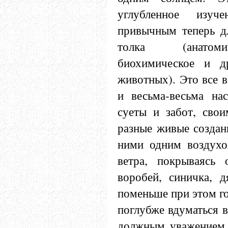
углубленное изуч
привычным теперь дл
толка (анатомич
биохимическое и д
животных). Это все 
и весьма-весьма на
суеты и забот, свои
разные живые создан
ними одним воздух
ветра, покрываясь
воробей, синичка, д
поменьше при этом го
поглубже вдуматься в
должным уважением к