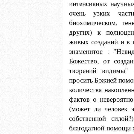
интенсивных научных
очень узких частн
биохимическом, ген
других) к полноце
живых созданий и в 
знаменитое : "Неви
Божество, от создан
творений видимы" 
просить Божией помо
количества накоплен
фактов о невероятн
(может ли человек э
собственной силой?
благодатной помощи 