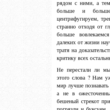
рядом с ними, а тем
больше и больше 
центрифугируем, треп
странно отходя от г
больше вовлекаемс
далеких от жизни нау
тратя на доказательс
критику всех остальн
Не перестали ли мы
этого слова ? Нам у
мир лучше познавать
а не в ожесточенн
бешеный стрекот при
погрязли и буксуем,