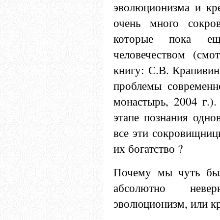
эволюционизма и кре
очень много сокро
которые пока е
человечеством (смо
книгу: С.В. Крапиви
проблемы современно
монастырь, 2004 г.)
этапе познания одно
все эти сокровищниц
их богатство ?
Почему мы чуть был
абсолютно неве
эволюционизм, или кр