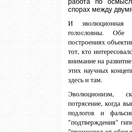
работа по осмысл
спорах между двум
И эволюционная 
голословны. Обе
построениях объекти
тот, кто интересовал
внимание на развити
этих научных концеп
здесь и там.
Эволюционизм, с
потрясение, когда в
подлогов и фальси
"подтверждения" гип
"произошел от обезья