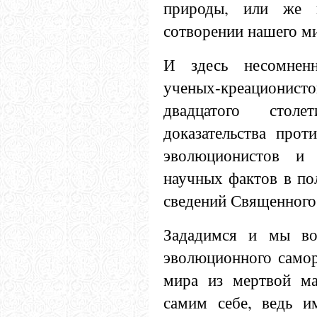
природы, или же и
сотворении нашего м
И здесь несомненн
ученых-креационисто
двадцатого стол
доказательства прот
эволюционистов и
научных фактов в по
сведений Священного
Зададимся и мы во
эволюционного самор
мира из мертвой ма
самим себе, ведь и