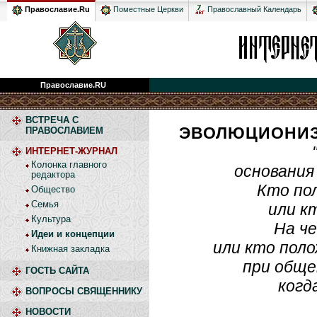
Православный Календарь
Православие.Ru
Поместные Церкви
Православие.RU
ВСТРЕЧА С
ЭВОЛЮЦИОНИЗ
ПРАВОСЛАВИЕМ
ИНТЕРНЕТ-ЖУРНАЛ
Колонка главного
основания
редактора
Кто пол
Общество
Семья
или к
Культура
На ч
Идеи и концепции
или кто поло
Книжная закладка
при обще
ГОСТЬ САЙТА
когд
ВОПРОСЫ СВЯЩЕННИКУ
НОВОСТИ