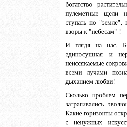
богатство растител
пулеметные щели н
ступать по "земле",
взоры к "небесам" !
И глядя на нас, Б
единосущная и нер
неиссякаемые сокров
всеми лучами позн
дыханием любви!
Сколько проблем пе
затрагивались эволю
Какие горизонты откр
с ненужных искусс