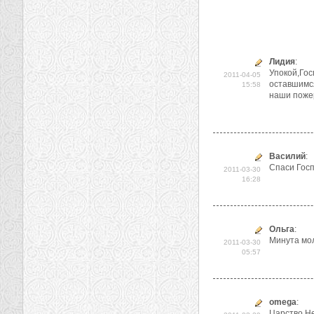
Лидия
:
Упокой,Гос
2011-04-05
оставшимся
15:58
наши пожер
Василий
:
Спаси Госп
2011-03-30
16:28
Ольга
:
Минута мол
2011-03-30
05:57
omega
:
Царство Н