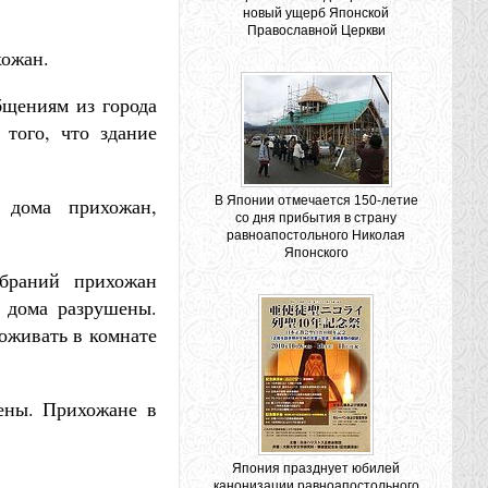
новый ущерб Японской
Православной Церкви
хожан.
щениям из города
 того, что здание
 дома прихожан,
В Японии отмечается 150-летие
со дня прибытия в страну
равноапостольного Николая
Японского
браний прихожан
х дома разрушены.
роживать в комнате
ены. Прихожане в
Япония празднует юбилей
канонизации равноапостольного