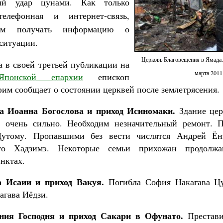
ый удар цунами. Как только
телефонная и интернет-связь,
ым получать информацию о
ситуации.
Церковь Благовещения в Ямада.
а в своей третьей публикации на
марта 2011
-Японской епархии
епископ
им сообщает о состоянии церквей после землетрясения.
а Иоанна Богослова и приход Исиномаки.
Здание цер
е очень сильно. Необходим незначительный ремонт. 
утому. Пропавшими без вести числятся Андрей Ён
то Хадзимэ. Некоторые семьи прихожан продолжа
нктах.
 Исаии и приход Вакуя.
Погибла София Накагава Цу
агава Иёдзи.
ния Господня и приход Сакари в Офунато.
Престави