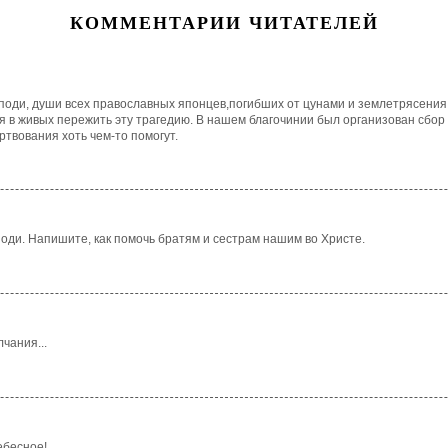
КОММЕНТАРИИ ЧИТАТЕЛЕЙ
поди, души всех православных японцев,погибших от цунами и землетрясения.
 в живых пережить эту трагедию. В нашем благочинии был организован сбор 
твования хоть чем-то помогут.
оди. Напишите, как помочь братям и сестрам нашим во Христе.
чания...
ебесное!