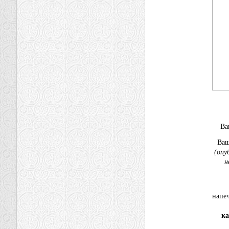
В
Ва
(опу
н
напе
ка