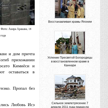
Восстанавливая храмы Японии
 Фото: Акира Аракава, 18
 года
кви и дом причта
Успение Пресвятой Богородицы
Погиб прихожанин
в восстановленном храме в
эсато Кимиёси и
Каннари
ют оставаться в
нэко. Пропал без
лись Любовь Исэ
Сильное землетрясение 7
апреля 2011 года принесло