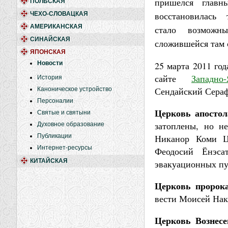
пришелся главн
ПОЛЬСКАЯ
восстановилась 
ЧЕХО-СЛОВАЦКАЯ
АМЕРИКАНСКАЯ
стало возможн
СИНАЙСКАЯ
сложившейся там 
ЯПОНСКАЯ
Новости
25 марта 2011 год
сайте
Западно
История
Сендайский Сераф
Каноническое устройство
Персоналии
Церковь апостол
Святые и святыни
затоплены, но н
Духовное образование
Публикации
Никанор Коми Ц
Интернет-ресурсы
Феодосий Ёнэса
КИТАЙСКАЯ
эвакуационных пу
Церковь пророка
вести Моисей Нак
Церковь Вознесе