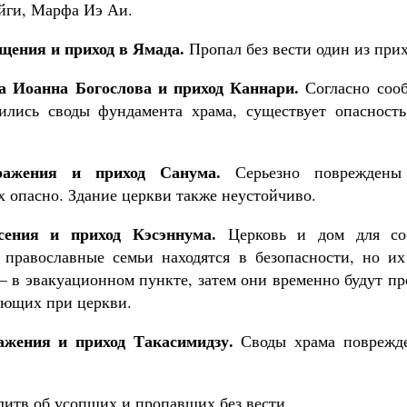
йги, Марфа Иэ Аи.
щения и приход в Ямада.
Пропал без вести один из при
а Иоанна Богослова и приход Каннари.
Согласно сооб
ились своды фундамента храма, существует опасность
ражения и приход Санума.
Серьезно повреждены
х опасно. Здание церкви также неустойчиво.
сения и приход Кэсэннума.
Церковь и дом для со
 православные семьи находятся в безопасности, но и
– в эвакуационном пункте, затем они временно будут п
ующих при церкви.
жения и приход Такасимидзу.
Своды храма поврежд
итв об усопших и пропавших без вести.