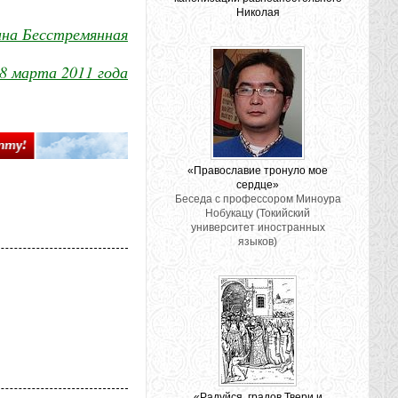
Николая
ина Бесстремянная
8 марта 2011 года
«Православие тронуло мое
сердце»
Беседа с профессором Миноура
Нобукацу (Токийский
университет иностранных
языков)
«Радуйся, градов Твери и