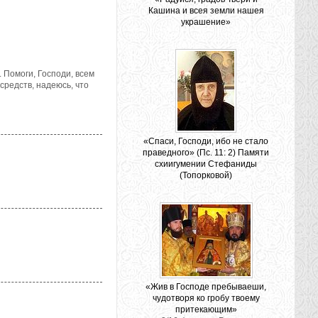
Кашина и всея земли нашея
украшение»
 Помоги, Господи, всем
средств, надеюсь, что
«Спаси, Господи, ибо не стало
праведного» (Пс. 11: 2) Памяти
схиигумении Стефаниды
(Топорковой)
«Жив в Господе пребываеши,
чудотворя ко гробу твоему
притекающим»