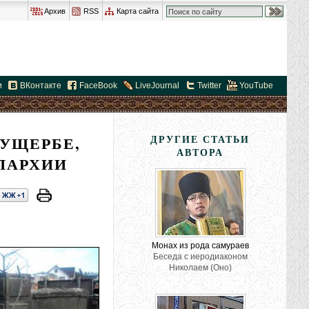
Архив
RSS
Карта сайта
и
ВКонтакте
FaceBook
LiveJournal
Twitter
YouTube
УЩЕРБЕ,
ДРУГИЕ СТАТЬИ
АВТОРА
ПАРХИИ
Монах из рода самураев
Беседа с иеродиаконом
Николаем (Оно)