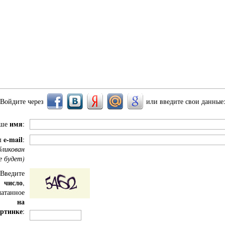
Войдите через
или введите свои данные
имя
аше
:
e-mail
ш
:
бликован
е будет)
Введите
число
,
чатанное
на
ртинке
: