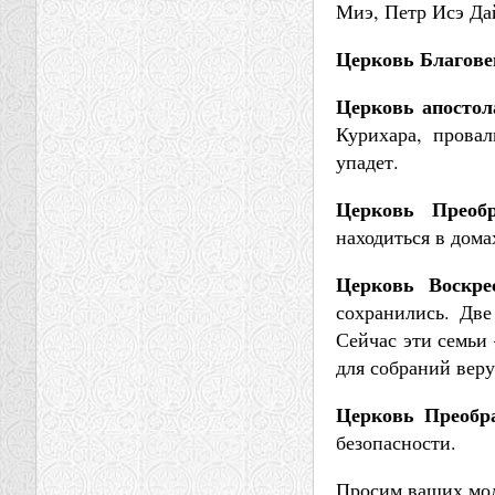
Миэ, Петр Исэ Да
Церковь Благове
Церковь апостол
Курихара, провал
упадет.
Церковь Преоб
находиться в дома
Церковь Воскре
сохранились. Две
Сейчас эти семьи 
для собраний вер
Церковь Преобра
безопасности.
Просим ваших мол