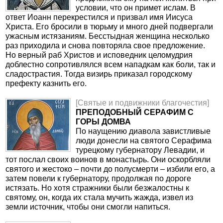
условии, что он примет ислам. В
ответ Иоанн перекрестился и призвал имя Иисуса
Христа. Его бросили в тюрьму и много дней подвергали
ужасным истязаниям. Бесстыдная женщина несколько
раз приходила и снова повторяла свое предложение.
Но верный раб Христов и исповедник целомудрия
доблестно сопротивлялся всем нападкам как боли, так и
сладострастия. Тогда визирь приказал городскому
префекту казнить его.
[Святые и подвижники благочестия]
ПРЕПОДОБНЫЙ СЕРАФИМ С
ГОРЫ ДОМВА
По наущению диавола завистливые
люди донесли на святого Серафима
турецкому губернатору Левадии, и
тот послал своих воинов в монастырь. Они оскорбляли
святого и жестоко – почти до полусмерти – избили его, а
затем повели к губернатору, продолжая по дороге
истязать. Но хотя стражники были безжалостны к
святому, он, когда их стала мучить жажда, извел из
земли источник, чтобы они смогли напиться.