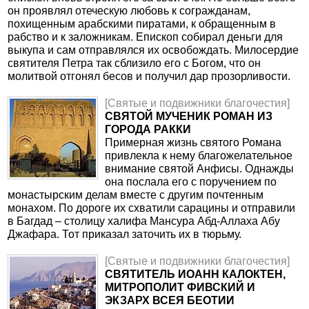
он проявлял отеческую любовь к согражданам,
похищенным арабскими пиратами, к обращенным в
рабство и к заложникам. Епископ собирал деньги для
выкупа и сам отправлялся их освобождать. Милосердие
святителя Петра так сблизило его с Богом, что он
молитвой отгонял бесов и получил дар прозорливости.
[Святые и подвижники благочестия]
СВЯТОЙ МУЧЕНИК РОМАН ИЗ
ГОРОДА РАККИ
Примерная жизнь святого Романа
привлекла к нему благожелательное
внимание святой Анфисы. Однажды
она послала его с поручением по
монастырским делам вместе с другим почтенным
монахом. По дороге их схватили сарацины и отправили
в Багдад – столицу халифа Мансура Абд-Аллаха Абу
Джафара. Тот приказал заточить их в тюрьму.
[Святые и подвижники благочестия]
CВЯТИТЕЛЬ ИОАНН КАЛОКТЕН,
МИТРОПОЛИТ ФИВСКИЙ И
ЭКЗАРХ ВСЕЯ БЕОТИИ