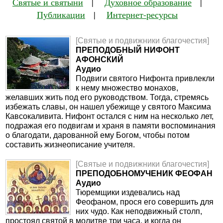
Святые и святыни
|
Духовное образование
|
Публикации
|
Интернет-ресурсы
[Святые и подвижники благочестия]
ПРЕПОДОБНЫЙ НИФОНТ
АФОНСКИЙ
Аудио
Подвиги святого Нифонта привлекли
к нему множество монахов,
желавших жить под его руководством. Тогда, стремясь
избежать славы, он нашел убежище у святого Максима
Кавсокаливита. Нифонт остался с ним на несколько лет,
подражая его подвигам и храня в памяти воспоминания
о благодати, дарованной ему Богом, чтобы потом
составить жизнеописание учителя.
[Святые и подвижники благочестия]
ПРЕПОДОБНОМУЧЕНИК ФЕОФАН
Аудио
Тюремщики издевались над
Феофаном, прося его совершить для
них чудо. Как неподвижный столп,
простоял святой в молитве три часа, и когда он