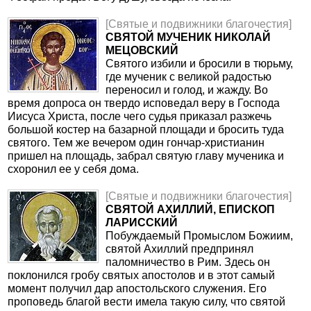
[Святые и подвижники благочестия]
СВЯТОЙ МУЧЕНИК НИКОЛАЙ
МЕЦОВСКИЙ
Святого избили и бросили в тюрьму,
где мученик с великой радостью
переносил и голод, и жажду. Во
время допроса он твердо исповедал веру в Господа
Иисуса Христа, после чего судья приказал разжечь
большой костер на базарной площади и бросить туда
святого. Тем же вечером один гончар-христианин
пришел на площадь, забрал святую главу мученика и
схоронил ее у себя дома.
[Святые и подвижники благочестия]
СВЯТОЙ АХИЛЛИЙ, ЕПИСКОП
ЛАРИССКИЙ
Побуждаемый Промыслом Божиим,
святой Ахиллий предпринял
паломничество в Рим. Здесь он
поклонился гробу святых апостолов и в этот самый
момент получил дар апостольского служения. Его
проповедь благой вести имела такую силу, что святой