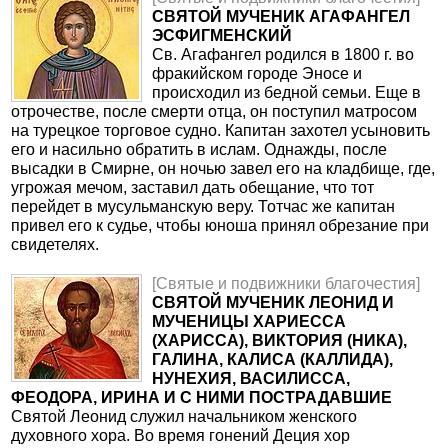
СВЯТОЙ МУЧЕНИК АГАФАНГЕЛ
ЭСФИГМЕНСКИЙ
Св. Агафангел родился в 1800 г. во
фракийском городе Эносе и
происходил из бедной семьи. Еще в
отрочестве, после смерти отца, он поступил матросом
на турецкое торговое судно. Капитан захотел усыновить
его и насильно обратить в ислам. Однажды, после
высадки в Смирне, он ночью завел его на кладбище, где,
угрожая мечом, заставил дать обещание, что тот
перейдет в мусульманскую веру. Тотчас же капитан
привел его к судье, чтобы юноша принял обрезание при
свидетелях.
[Святые и подвижники благочестия]
СВЯТОЙ МУЧЕНИК ЛЕОНИД И
МУЧЕНИЦЫ ХАРИЕССА
(ХАРИССА), ВИКТОРИЯ (НИКА),
ГАЛИНА, КАЛИСА (КАЛЛИДА),
НУНЕХИЯ, ВАСИЛИССА,
ФЕОДОРА, ИРИНА И С НИМИ ПОСТРАДАВШИЕ
Святой Леонид служил начальником женского
духовного хора. Во время гонений Деция хор