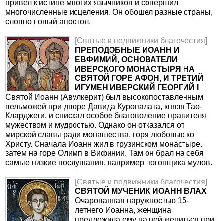
привел к истине многих язычников и совершил
многочисленные исцеления. Он обошел разные страны,
словно новый апостол.
[Святые и подвижники благочестия]
ПРЕПОДОБНЫЕ ИОАНН И
ЕВФИМИЙ, ОСНОВАТЕЛИ
ИВЕРСКОГО МОНАСТЫРЯ НА
СВЯТОЙ ГОРЕ АФОН, И ТРЕТИЙ
ИГУМЕН ИВЕРСКИЙ ГЕОРГИЙ I
Святой Иоанн (Авулкерит) был высокопоставленным
вельможей при дворе Давида Куропалата, князя Тао-
Кларджети, и снискал особое благоволение правителя
мужеством и мудростью. Однако он отказался от
мирской славы ради монашества, горя любовью ко
Христу. Сначала Иоанн жил в грузинском монастыре,
затем на горе Олимп в Вифинии. Там он брал на себя
самые низкие послушания, например погонщика мулов.
[Святые и подвижники благочестия]
СВЯТОЙ МУЧЕНИК ИОАНН ВЛАХ
Очарованная наружностью 15-
летнего Иоанна, женщина
предложила ему на ней жениться при