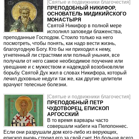
[Святые и подвижники благочестия]
ПРЕПОДОБНЫЙ НИКИФОР,
ОСНОВАТЕЛЬ МИДИКИЙСКОГО
МОНАСТЫРЯ
Святой Никифор в полной мере
исполнял заповеди блаженства,
преподанные Господом. Стоило только на него
посмотреть, чтобы понять, как надо вести жизнь,
благоугодную Богу. Кто бы ни приходил к нему,
угнетенный ли страстями или полный уныния, все
получали от него самое необходимое поучение или
увещание и с мужеством и надеждой возобновляли
борьбу. Святой Дух жил в словах Никифора, который
лечил духовные недуги так же, как другие целители
врачуют телесные болезни.
[Святые и подвижники благочестия]
ПРЕПОДОБНЫЙ ПЕТР
ЧУДОТВОРЕЦ, ЕПИСКОП
АРГОССКИЙ
В то время варвары часто
совершали набеги на Пелопоннес.
Если они разрушали дом кого-либо из верующих,
епископ вновь строил его за свой счет. Но больше всего