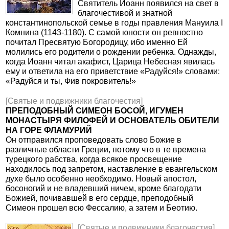
Святитель Иоанн появился на свет в
благочестивой и знатной
константинопольской семье в годы правления Мануила I
Комнина (1143-1180). С самой юности он ревностно
почитал Пресвятую Богородицу, ибо именно Ей
молились его родители о рождении ребенка. Однажды,
когда Иоанн читал акафист, Царица Небесная явилась
ему и ответила на его приветствие «Радуйся!» словами:
«Радуйся и ты, Фив покровитель!»
[Святые и подвижники благочестия]
ПРЕПОДОБНЫЙ СИМЕОН БОСОЙ, ИГУМЕН
МОНАСТЫРЯ ФИЛОФЕЙ И ОСНОВАТЕЛЬ ОБИТЕЛИ
НА ГОРЕ ФЛАМУРИЙ
Он отправился проповедовать слово Божие в
различные области Греции, потому что в те времена
турецкого рабства, когда всякое просвещение
находилось под запретом, наставление в евангельском
духе было особенно необходимо. Новый апостол,
босоногий и не владевший ничем, кроме благодати
Божией, почивавшей в его сердце, преподобный
Симеон прошел всю Фессалию, а затем и Беотию.
[Святые и подвижники благочестия]