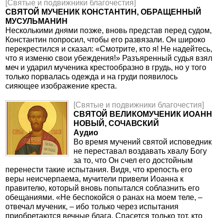
[Святые и подвижники благочестия]
СВЯТОЙ МУЧЕНИК КОНСТАНТИН, ОБРАЩЕННЫЙ
МУСУЛЬМАНИН
Несколькими днями позже, вновь представ перед судом,
Константин попросил, чтобы его развязали. Он широко
перекрестился и сказал: «Смотрите, кто я! Не надейтесь,
что я изменю свои убеждения!» Разъяренный судья взял
меч и ударил мученика крестообразно в грудь, но у того
только порвалась одежда и на груди появилось
сияющее изображение креста.
[Святые и подвижники благочестия]
СВЯТОЙ ВЕЛИКОМУЧЕНИК ИОАНН
НОВЫЙ, СОЧАВСКИЙ
Аудио
Во время мучений святой исповедник
не переставал воздавать хвалу Богу
за то, что Он счел его достойным
перенести такие испытания. Видя, что крепость его
веры неисчерпаема, мучители привели Иоанна к
правителю, который вновь попытался соблазнить его
обещаниями. «Не беспокойся о ранах на моем теле, –
отвечал мученик, – ибо только через испытания
приобретаются вечные блага. Спасется только тот, кто