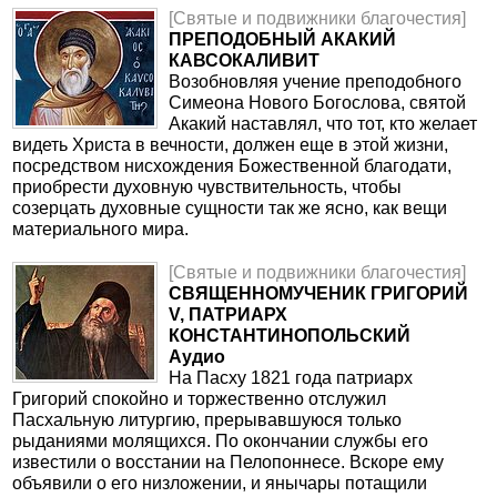
[Святые и подвижники благочестия]
ПРЕПОДОБНЫЙ АКАКИЙ
КАВСОКАЛИВИТ
Возобновляя учение преподобного
Симеона Нового Богослова, святой
Акакий наставлял, что тот, кто желает
видеть Христа в вечности, должен еще в этой жизни,
посредством нисхождения Божественной благодати,
приобрести духовную чувствительность, чтобы
созерцать духовные сущности так же ясно, как вещи
материального мира.
[Святые и подвижники благочестия]
СВЯЩЕННОМУЧЕНИК ГРИГОРИЙ
V, ПАТРИАРХ
КОНСТАНТИНОПОЛЬСКИЙ
Аудио
На Пасху 1821 года патриарх
Григорий спокойно и торжественно отслужил
Пасхальную литургию, прерывавшуюся только
рыданиями молящихся. По окончании службы его
известили о восстании на Пелопоннесе. Вскоре ему
объявили о его низложении, и янычары потащили