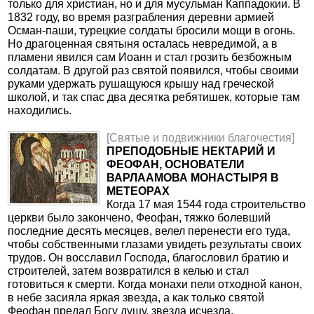
только для христиан, но и для мусульман Каппадокии. В
1832 году, во время разграбления деревни армией
Осман-паши, турецкие солдаты бросили мощи в огонь.
Но драгоценная святыня осталась невредимой, а в
пламени явился сам Иоанн и стал грозить безбожным
солдатам. В другой раз святой появился, чтобы своими
руками удержать рушащуюся крышу над греческой
школой, и так спас два десятка ребятишек, которые там
находились.
[Святые и подвижники благочестия]
ПРЕПОДОБНЫЕ НЕКТАРИЙ И
ФЕОФАН, ОСНОВАТЕЛИ
ВАРЛААМОВА МОНАСТЫРЯ В
МЕТЕОРАХ
Когда 17 мая 1544 года строительство
церкви было закончено, Феофан, тяжко болевший
последние десять месяцев, велел перенести его туда,
чтобы собственными глазами увидеть результаты своих
трудов. Он восславил Господа, благословил братию и
строителей, затем возвратился в келью и стал
готовиться к смерти. Когда монахи пели отходной канон,
в небе засияла яркая звезда, а как только святой
Феофан предал Богу душу, звезда исчезла.