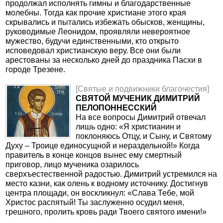
продолжал исполнять гимны и благодарственные
молебны. Тогда как прочие христиане этого края
скрывались и пытались избежать обысков, женщины,
руководимые Леонидом, проявляли невероятное
мужество, будучи единственными, кто открыто
исповедовал христианскую веру. Все они были
арестованы за несколько дней до праздника Пасхи в
городе Трезене.
[Святые и подвижники благочестия]
СВЯТОЙ МУЧЕНИК ДИМИТРИЙ
ПЕЛОПОННЕССКИЙ
На все вопросы Димитрий отвечал
лишь одно: «Я христианин и
поклоняюсь Отцу, и Сыну, и Святому
Духу – Троице единосущной и нераздельной!» Когда
правитель в конце концов вынес ему смертный
приговор, лицо мученика озарилось
сверхъестественной радостью. Димитрий устремился на
место казни, как олень к водному источнику. Достигнув
центра площади, он воскликнул: «Слава Тебе, мой
Христос распятый! Ты заслуженно осудил меня,
грешного, пролить кровь ради Твоего святого имени!»