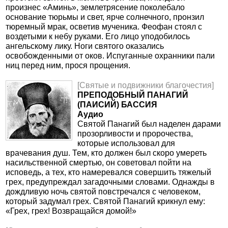
произнес «Аминь», землетрясение поколебало
основание тюрьмы и свет, ярче солнечного, пронзил
тюремный мрак, осветив мученика. Феофан стоял с
воздетыми к небу руками. Его лицо уподобилось
ангельскому лику. Ноги святого оказались
освобожденными от оков. Испуганные охранники пали
ниц перед ним, прося прощения.
[Святые и подвижники благочестия]
ПРЕПОДОБНЫЙ ПАНАГИЙ
(ПАИСИЙ) БАССИЯ
Аудио
Святой Панагий был наделен дарами
прозорливости и пророчества,
которые использовал для
врачевания душ. Тем, кто должен был скоро умереть
насильственной смертью, он советовал пойти на
исповедь, а тех, кто намеревался совершить тяжелый
грех, предупреждал загадочными словами. Однажды в
дождливую ночь святой повстречался с человеком,
который задумал грех. Святой Панагий крикнул ему:
«Грех, грех! Возвращайся домой!»