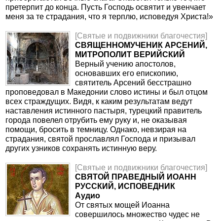
претерпит до конца. Пусть Господь освятит и увенчает
меня за те страдания, что я терплю, исповедуя Христа!»
[Святые и подвижники благочестия]
СВЯЩЕННОМУЧЕНИК АРСЕНИЙ,
МИТРОПОЛИТ ВЕРИЙСКИЙ
Верный учению апостолов,
основавших его епископию,
святитель Арсений бесстрашно
проповедовал в Македонии слово истины и был отцом
всех страждущих. Видя, к каким результатам ведут
наставления истинного пастыря, турецкий правитель
города повелел отрубить ему руку и, не оказывая
помощи, бросить в темницу. Однако, невзирая на
страдания, святой прославлял Господа и призывал
других узников сохранять истинную веру.
[Святые и подвижники благочестия]
СВЯТОЙ ПРАВЕДНЫЙ ИОАНН
РУССКИЙ, ИСПОВЕДНИК
Аудио
От святых мощей Иоанна
совершилось множество чудес не