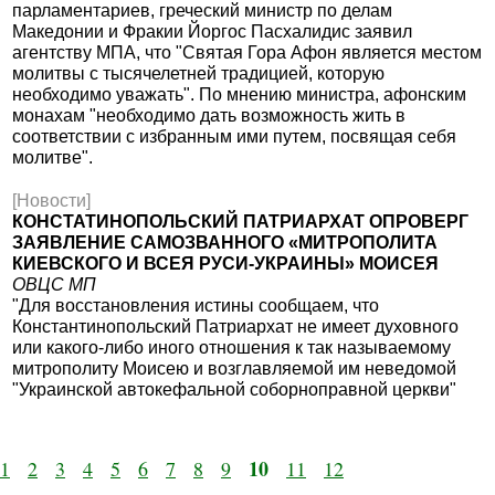
парламентариев, греческий министр по делам
Македонии и Фракии Йоргос Пасхалидис заявил
агентству МПА, что "Святая Гора Афон является местом
молитвы с тысячелетней традицией, которую
необходимо уважать". По мнению министра, афонским
монахам "необходимо дать возможность жить в
соответствии с избранным ими путем, посвящая себя
молитве".
[Новости]
КОНСТАТИНОПОЛЬСКИЙ ПАТРИАРХАТ ОПРОВЕРГ
ЗАЯВЛЕНИЕ САМОЗВАННОГО «МИТРОПОЛИТА
КИЕВСКОГО И ВСЕЯ РУСИ-УКРАИНЫ» МОИСЕЯ
ОВЦС МП
"Для восстановления истины сообщаем, что
Константинопольский Патриархат не имеет духовного
или какого-либо иного отношения к так называемому
митрополиту Моисею и возглавляемой им неведомой
"Украинской автокефальной соборноправной церкви"
10
1
2
3
4
5
6
7
8
9
11
12