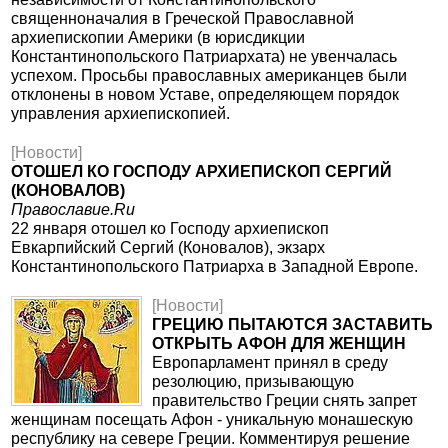
священноначалия в Греческой Православной
архиепископии Америки (в юрисдикции
Константинопольского Патриархата) не увенчалась
успехом. Просьбы православных американцев были
отклонены в новом Уставе, определяющем порядок
управления архиепископией.
[Новости]
ОТОШЕЛ КО ГОСПОДУ АРХИЕПИСКОП СЕРГИЙ
(КОНОВАЛОВ)
Православие.Ru
22 января отошел ко Господу архиепископ
Евкарпийский Сергий (Коновалов), экзарх
Константинопольского Патриарха в Западной Европе.
[Новости]
ГРЕЦИЮ ПЫТАЮТСЯ ЗАСТАВИТЬ
ОТКРЫТЬ АФОН ДЛЯ ЖЕНЩИН
Европарламент принял в среду
резолюцию, призывающую
правительство Греции снять запрет
женщинам посещать Афон - уникальную монашескую
республику на севере Греции. Комментируя решение