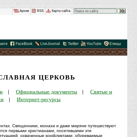
Архив
RSS
Карта сайта
акте
FaceBook
LiveJournal
Twitter
YouTube
Елицы
СЛАВНАЯ ЦЕРКОВЬ
и
|
Официальные документы
|
Святые и
ии
|
Интернет-ресурсы
ентах. Священники, монахи и даже миряне путешествуют
вятся первыми христианами, посетившими эти
ситуацией, охваченные конфликтами, обуреваемые