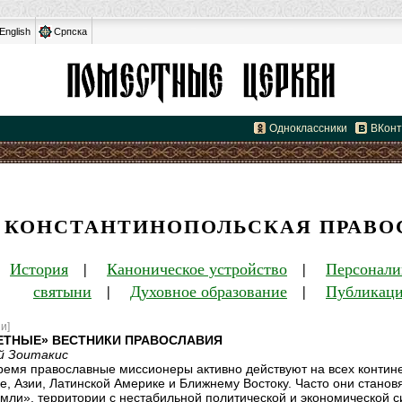
English
Српска
Одноклассники
ВКонт
КОНСТАНТИНОПОЛЬСКАЯ ПРАВО
|
История
|
Каноническое устройство
|
Персонали
святыни
|
Духовное образование
|
Публикац
и]
ЕТНЫЕ» ВЕСТНИКИ ПРАВОСЛАВИЯ
й Зоитакис
ремя православные миссионеры активно действуют на всех контин
е, Азии, Латинской Америке и Ближнему Востоку. Часто они стано
мли», территории с нестабильной политической и экономической 