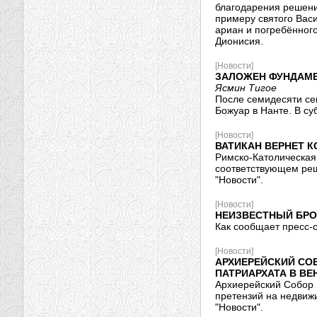
благодарения решени
примеру святого Васи
ариан и погребённого
Дионисия.
[Новости]
ЗАЛОЖЕН ФУНДАМЕ
Ясмин Тигое
После семидесяти се
Божуар в Нанте. В су
[Новости]
ВАТИКАН ВЕРНЕТ 
Римско-Католическая
соответствующем реш
"Новости".
[Новости]
НЕИЗВЕСТНЫЙ БРО
Как сообщает пресс-с
[Новости]
АРХИЕРЕЙСКИЙ СО
ПАТРИАРХАТА В ВЕ
Архиерейский Собор 
претензий на недвиж
"Новости".