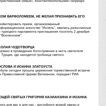
Христианская семья», Константинопольский Патриарх
ХОМ ВАРФОЛОМЕЕМ, НЕ ЖЕЛАЯ ПРИЗНАВАТЬ ЕГО
бойкотировать прием, организованный
формационное агентство "Ихляль", явились разосланные
 турецкого парламента приглашения посетить 2 декабря
 "Вселенским".
ИКОЛАЯ ЧУДОТВОРЦА
казано в проведении богослужения в честь святителя
Турции, где находится гробница святого.
ОСЛОВА И ИОАННА ЗЛАТОУСТА
мбуле сегодня прошла церемония торжественной встречи
х Православной Церкви Ватиканом, передает РИА
МОЩЕЙ СВЯТЫХ ГРИГОРИЯ НАЗИАНЗИНА И ИОАННА
о для вас и для нас - достойного всякой хвалы и