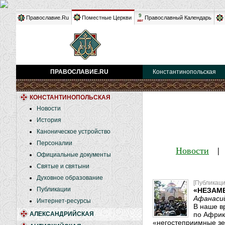
9
Православие.Ru
Поместные Церкви
Православный Календарь
авг
ПРАВОСЛАВИЕ.RU
Константинопольская
КОНСТАНТИНОПОЛЬСКАЯ
Новости
История
Каноническое устройство
Персоналии
Новости
Официальные документы
Святые и святыни
Духовное образование
[Публикаци
Публикации
«НЕЗАМ
Афанаси
Интернет-ресурсы
В наше в
АЛЕКСАНДРИЙСКАЯ
по Африк
«негостеприимные зе