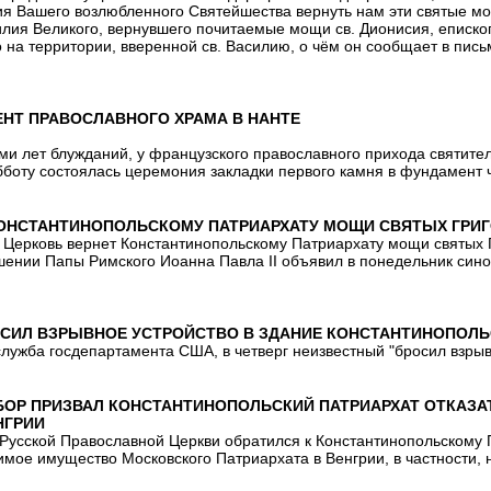
я Вашего возлюбленного Святейшества вернуть нам эти святые мо
лия Великого, вернувшего почитаемые мощи св. Дионисия, епископ
 на территории, вверенной св. Василию, о чём он сообщает в пись
НТ ПРАВОСЛАВНОГО ХРАМА В НАНТЕ
ми лет блужданий, у французского православного прихода святител
бботу состоялась церемония закладки первого камня в фундамент 
КОНСТАНТИНОПОЛЬСКОМУ ПАТРИАРХАТУ МОЩИ СВЯТЫХ ГРИГ
 Церковь вернет Константинопольскому Патриархату мощи святых Г
ении Папы Римского Иоанна Павла II объявил в понедельник сино
СИЛ ВЗРЫВНОЕ УСТРОЙСТВО В ЗДАНИЕ КОНСТАНТИНОПОЛЬС
лужба госдепартамента США, в четверг неизвестный "бросил взрыв
БОР ПРИЗВАЛ КОНСТАНТИНОПОЛЬСКИЙ ПАТРИАРХАТ ОТКАЗА
НГРИИ
Русской Православной Церкви обратился к Константинопольскому 
имое имущество Московского Патриархата в Венгрии, в частности, 