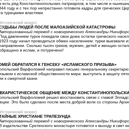
 есть ряд Константинопольских патриархов, в том числе и нынешн
844 году и с тех пор непрестанно готовила кадры для греческих Цер
та турецкими властями.
[Исторический экскурс]
СУДЬБЫ ЛЮДЕЙ ПОСЛЕ МАЛОАЗИЙСКОЙ КАТАСТРОФЫ
Авторизованный перевод с новогреческого Александры Никифор
Под давлением турок покидали свои дома остатки греческого насел
1923 году начал проводиться обмен населением: турки выезжали и
направлении. Сколько тысяч греков, мужчин, детей и женщин оста
обращено в ислам, и потуречено!
ОМЕЙ ОБРАТИЛСЯ К ГЕНСЕКУ «ИСЛАМСКОГО ПРИЗЫВА»
опольский Варфоломей направил письмо генеральному секретарю
зывом к исламской общественности мира: выступить в защиту пяти
и к смертной казни.
ВХАРИСТИЧЕСКОЕ ОБЩЕНИЕ МЕЖДУ КОНСТАНТИНОПОЛЬСКИ
опольский Варфоломей решил восстановить связи с главой Элладск
реции. Это было сделано после жеста доброй воли со стороны Архи
[Исторический экскурс]
ТАЙНЫЕ ХРИСТИАНЕ ТРАПЕЗУНДА
Авторизованный перевод с новогреческого Александры Никифор
В издательстве Сретенского монастыря готовится к выходу в свет 