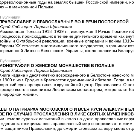
дореволюционные годы на землях бывшей Российской империи, но 
ях – в межвоенной Польше.
[Публикации]
ПРАВОСЛАВИЕ И ПРАВОСЛАВНЫЕ ВО II РЕЧИ ПОСПОЛИТОЙ
Юрий Лабынцев, Лариса Щавинская
Межвоенная Польша 1918–1939 гг., именуемая II Речью Посполитой
процессов, происходивших в течение длительного времени как внутр
войны и Октябрьской революции, военные операции и войны 1919–1
Европы XX столетия многомиллионного государства, в границах ко
современной Литвы с Вильнюсом, Украины, около половины Белорус
[Публикации]
МОНОГРАФИЯ О ЖЕНСКОМ МОНАШЕСТВЕ В ПОЛЬШЕ
Юрий Лабынцев, Лариса Щавинская
Книга издана к десятилетию возрожденного в Белостоке женского
в 1900 г. из г. Гродно в Красносток одноименной обители. Тогда, в
короткий срок превратился в крупнейший центр Православия. О не
прежде всего знаменитым Леснинским монастырем, митрополит Евл
й народной жизни».
ШЕГО ПАТРИАРХА МОСКОВСКОГО И ВСЕЯ РУСИ АЛЕКСИЯ II
ВЕ ПО СЛУЧАЮ ПРОСЛАВЛЕНИЯ В ЛИКЕ СВЯТЫХ МУЧЕНИКО
ии немало суровых испытаний выпало на долю православных веру
аждения католицизма весь православный мир сопереживал тяжким 
м защитников Православия, до смерти стоявших за веру своих отц