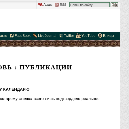
Архив
RSS
акте
FaceBook
LiveJournal
Twitter
YouTube
Елицы
ОВЬ : ПУБЛИКАЦИИ
У КАЛЕНДАРЮ
«старому стилю» всего лишь подтвердило реальное