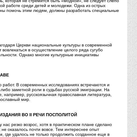
ь, которая не стремится быть «модной», не следует слепо
ной работе среди детей и молодежи. Одна из острых
жны помочь этим людям, должны разработать специальные
лагодаря Церкви национальные культуры в современной
 вовлекаться в осуществление целого ряда сугубо
тельности. Однако многие культурные инициативы
ШАВЕ
о работ. В современных исследованиях встречаются и
-либо заметной роли в судьбах русской эмиграции. На
де, например, русскоязычная православная литература,
вославный мир.
ЗДАНИЯ ВО II РЕЧИ ПОСПОЛИТОЙ
 нас резко возрос, хотя в практическом плане сделано
 не оказалось почти вовсе. Тем интереснее опыт
м, где удалось не только продолжить созданное еще в