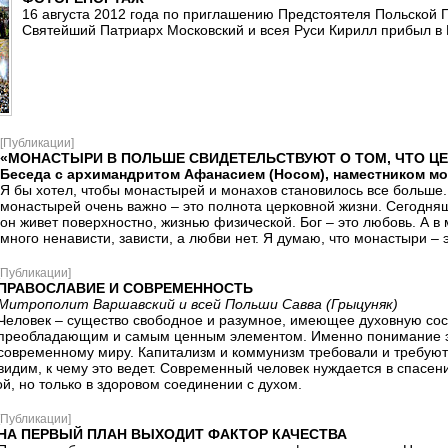
16 августа 2012 года по приглашению Предстоятеля Польской
Святейший Патриарх Московский и всея Руси Кирилл прибыл в
[Публикации]
«МОНАСТЫРИ В ПОЛЬШЕ СВИДЕТЕЛЬСТВУЮТ О ТОМ, ЧТО Ц
Беседа с архимандритом Афанасием (Носом), наместником мо
Я бы хотел, чтобы монастырей и монахов становилось все больше
монастырей очень важно – это полнота церковной жизни. Сегодняш
он живет поверхностно, жизнью физической. Бог – это любовь. А 
много ненависти, зависти, а любви нет. Я думаю, что монастыри – э
[Публикации]
ПРАВОСЛАВИЕ И СОВРЕМЕННОСТЬ
Митрополит Варшавский и всей Польши Савва (Грыцуняк)
Человек – существо свободное и разумное, имеющее духовную со
преобладающим и самым ценным элементом. Именно понимание эт
современному миру. Капитализм и коммунизм требовали и требуют 
видим, к чему это ведет. Современный человек нуждается в спасен
ой, но только в здоровом соединении с духом.
[Публикации]
НА ПЕРВЫЙ ПЛАН ВЫХОДИТ ФАКТОР КАЧЕСТВА