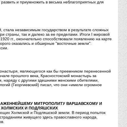
развить и приумножить в весьма неблагоприятных для
, стала независимым государством в результате сложных
и страны, так и далеко за ее пределами. Итоги I мировой
920 гг., окончательно способствовали появлению на карте
торого оказались и обширные "восточные земли":
сии.
 монастыря, являющегося как бы преемником перенесенной
 начале прошлого века, Красностокский монастырь за
м, наряду с другими здешними женскими обителями,
огий (Георгиевский) писал, что они «имели огромное
 БЛАЖЕННЕЙШЕМУ МИТРОПОЛИТУ ВАРШАВСКОМУ И
В ХОЛМСКИХ И ПОДЛЯШСКИХ
ющих Холмской и Подляшской земли. В период попыток
страданиям живущего здесь православного народа,
ов.