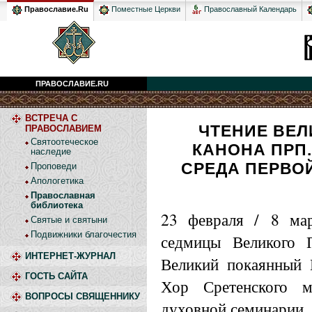
Православный Календарь
Православие.Ru
Поместные Церкви
ПРАВОСЛАВИЕ.RU
ВСТРЕЧА С
ЧТЕНИЕ ВЕ
ПРАВОСЛАВИЕМ
Святоотеческое
КАНОНА ПРП.
наследие
СРЕДА ПЕРВО
Проповеди
Апологетика
Православная
библиотека
23 февраля / 8 ма
Святые и святыни
Подвижники благочестия
седмицы Великого П
ИНТЕРНЕТ-ЖУРНАЛ
Великий покаянный 
ГОСТЬ САЙТА
Хор Сретенского м
ВОПРОСЫ СВЯЩЕННИКУ
духовной семинарии.