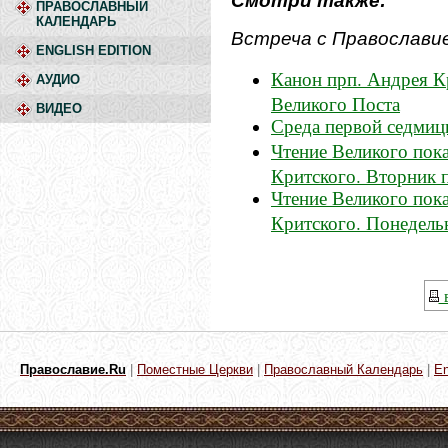
Смотри также:
ПРАВОСЛАВНЫЙ
КАЛЕНДАРЬ
Встреча с Православи
ENGLISH EDITION
Канон прп. Андрея К
АУДИО
Великого Поста
ВИДЕО
Среда первой седмиц
Чтение Великого пок
Критского. Вторник 
Чтение Великого пок
Критского. Понедель
в
Православие.Ru
|
Поместные Церкви
|
Православный Календарь
|
En