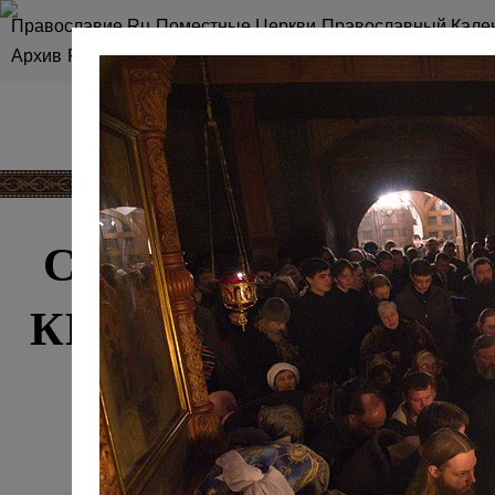
Православие.Ru
Поместные Церкви
Православный Кале
Архив
RSS
Карта сайта
СЛУЖЕНИЕ СВЯТ
КИРИЛЛА В СРЕ
ВЕЛИКИМ ПО