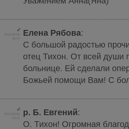
Уважением Анна(Яна)
Елена Рябова
:
2012-03-06
09:37
С большой радостью проч
отец Тихон. От всей души
больнице. Ей сделали опе
Божьей помощи Вам! С бо
р. Б. Евгений
:
2012-03-04
18:42
О. Тихон! Огромная благод