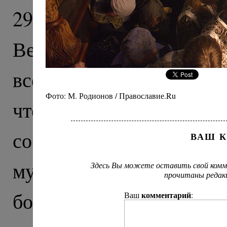
29 февраля 2012 года
Великого поста, Святе
всея Руси Кирилл сов
Фото: М. Родионов / Православие.Ru
чтением Великого кано
соборном храме Срете
ВАШ 
мужского монастыря 
Здесь Вы можете оставить свой комм
прочитаны редак
богослужения Святейш
комментарий
Ваш
: