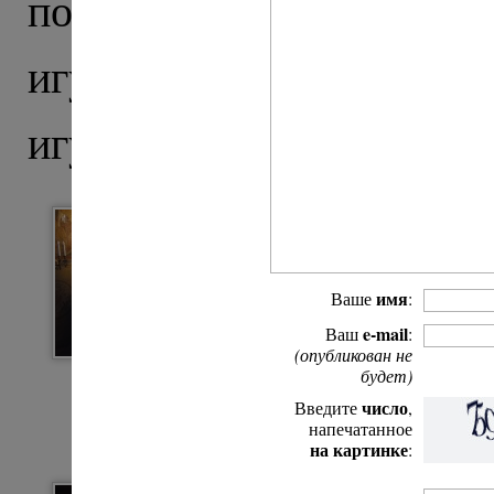
поставления
архимандр
игумена Сретенского
игуменский посох.
имя
Ваше
:
e-mail
Ваш
:
(опубликован не
будет)
число
Введите
,
напечатанное
на картинке
: