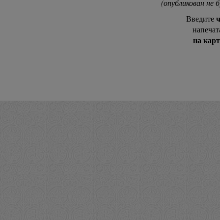
(опубликован не 
ч
Введите
напечат
на кар