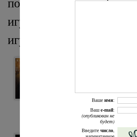
поставления
архимандр
игумена Сретенского
игуменский посох.
имя
Ваше
:
e-mail
Ваш
:
(опубликован не
будет)
число
Введите
,
напечатанное