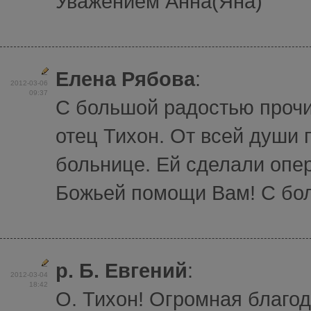
Уважением Анна(Яна)
Елена Рябова
:
2012-03-06
09:37
С большой радостью проч
отец Тихон. От всей души
больнице. Ей сделали опе
Божьей помощи Вам! С бо
р. Б. Евгений
:
2012-03-04
18:42
О. Тихон! Огромная благод