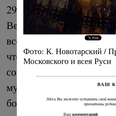
29 февраля 2012 года
Великого поста, Святе
всея Руси Кирилл сов
Фото: К. Новотарский / П
чтением Великого кано
Московского и всея Руси
соборном храме Срете
мужского монастыря 
ВАШ 
богослужения Святейш
Здесь Вы можете оставить свой комм
прочитаны редак
комментарий
Ваш
: