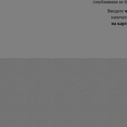
(опубликован не 
ч
Введите
напечат
на кар