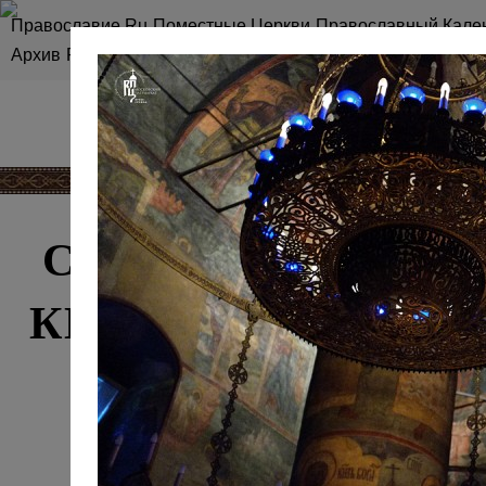
Православие.Ru
Поместные Церкви
Православный Кале
Архив
RSS
Карта сайта
СЛУЖЕНИЕ СВЯТ
КИРИЛЛА В СРЕ
ВЕЛИКИМ ПО