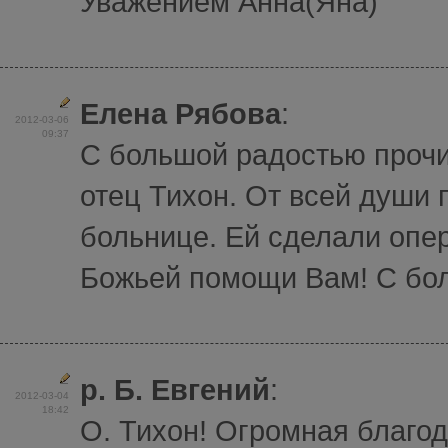
Уважением Анна(Яна)
Елена Рябова
:
2012-03-06
09:37
С большой радостью проч
отец Тихон. От всей души
больнице. Ей сделали опе
Божьей помощи Вам! С бо
р. Б. Евгений
:
2012-03-04
18:42
О. Тихон! Огромная благод