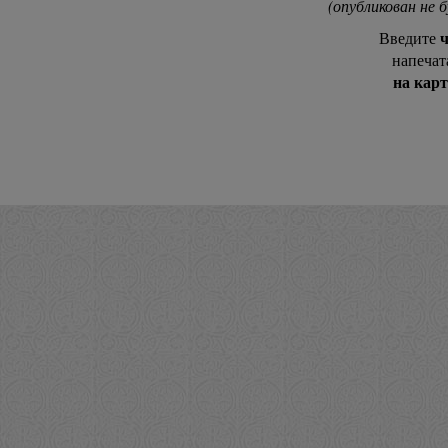
(опубликован не 
ч
Введите
напечат
на кар