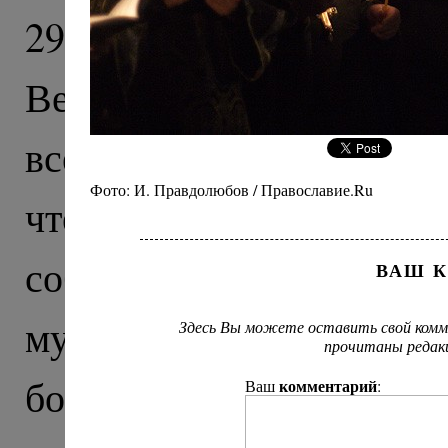
29 февраля 2012 года
Великого поста, Святе
всея Руси Кирилл сов
Фото: И. Правдолюбов / Православие.Ru
чтением Великого кано
соборном храме Срете
ВАШ 
мужского монастыря 
Здесь Вы можете оставить свой комм
прочитаны редак
богослужения Святейш
комментарий
Ваш
: