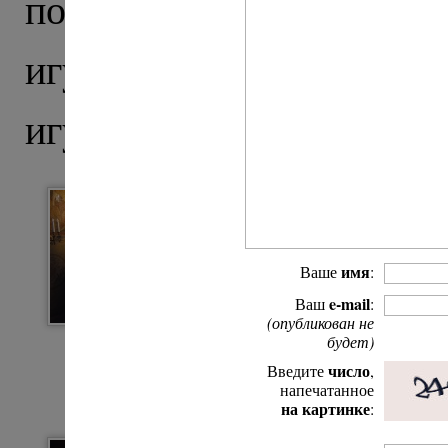
поставления
архимандр
игумена Сретенского
игуменский посох.
имя
Ваше
:
e-mail
Ваш
:
(опубликован не
будет)
число
Введите
,
напечатанное
на картинке
: