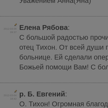
Уважением Анна(Яна)
Елена Рябова
:
2012-03-06
09:37
С большой радостью проч
отец Тихон. От всей души
больнице. Ей сделали опе
Божьей помощи Вам! С бо
р. Б. Евгений
:
2012-03-04
18:42
О. Тихон! Огромная благод