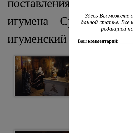
поставления
архимандр
Здесь Вы можете о
игумена Сретенского
данной статье. Все
редакцией п
игуменский посох.
комментарий
Ваш
: