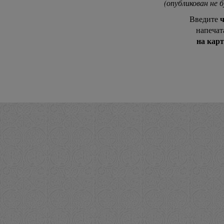
(опубликован не 
ч
Введите
напечат
на кар